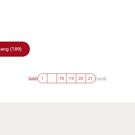
ang (189)
1
...
18
19
20
21
Bakåt
Framåt