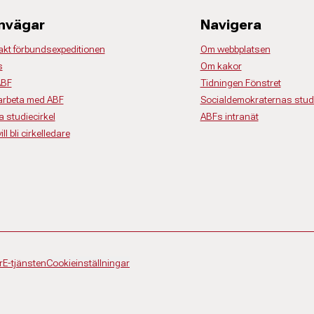
nvägar
Navigera
akt förbundsexpeditionen
Om webbplatsen
s
Om kakor
ABF
Tidningen Fönstret
rbeta med ABF
Socialdemokraternas studi
a studiecirkel
ABFs intranät
ll bli cirkelledare
r
E-tjänsten
Cookieinställningar