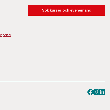
Sök kurser och evenemang
eportal
Besök oss på
Besök oss
Besök 