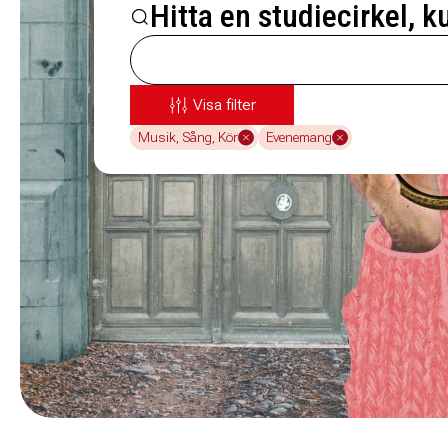
Hitta en studiecirkel, k
Visa filter
Musik, Sång, Kör
Evenemang