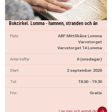
Bokcirkel. Lomma - hamnen, stranden och ån
Plats:
ABF MittSkåne Lomma
Varvstorget
Varvstorget 14 Lomma
Antal träffar:
6 (onsdagar)
Start:
2 september 2026
Pågår mellan
och
Tid:
18.00
-
19.30
Pris:
Gratis
Läs mer och anmäl dig