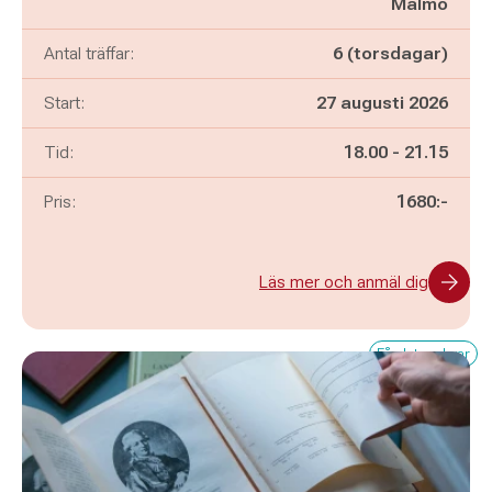
Malmö
Antal träffar:
6 (torsdagar)
Start:
27 augusti 2026
Pågår mellan
och
Tid:
18.00
-
21.15
Pris:
1680:-
Läs mer och anmäl dig
Få platser kvar