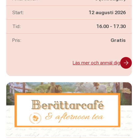
Start:
12 augusti 2026
Pågår mellan
och
Tid:
16.00
-
17.30
Pris:
Gratis
Läs mer och anmäl dig