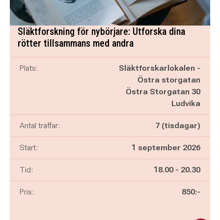
Släktforskning för nybörjare: Utforska dina
rötter tillsammans med andra
Plats:
Släktforskarlokalen -
Östra storgatan
Östra Storgatan 30
Ludvika
Antal träffar:
7 (tisdagar)
Start:
1 september 2026
Pågår mellan
och
Tid:
18.00
-
20.30
Pris:
850:-