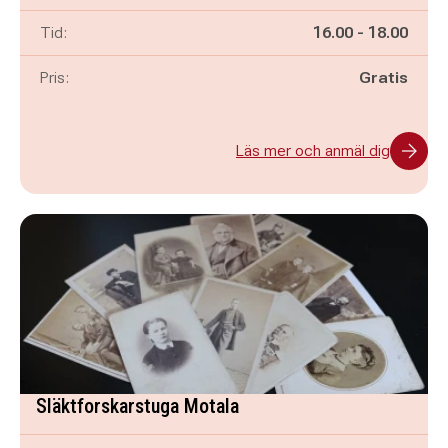
Pågår mellan
och
Tid:
16.00
-
18.00
Pris:
Gratis
Läs mer och anmäl dig
Släktforskarstuga Motala