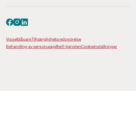
Besök oss på facebook
Besök oss på instagram
Besök oss på linkedin
Visselblåsare
Tillgänglighetsredogörelse
Behandling av personuppgifter
E-tjänsten
Cookieinställningar