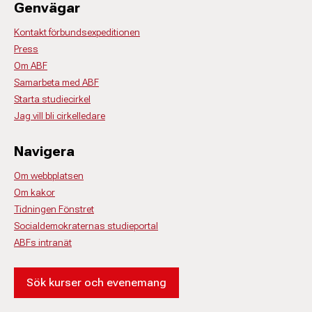
Genvägar
Kontakt förbundsexpeditionen
Press
Om ABF
Samarbeta med ABF
Starta studiecirkel
Jag vill bli cirkelledare
Navigera
Om webbplatsen
Om kakor
Tidningen Fönstret
Socialdemokraternas studieportal
ABFs intranät
Sök kurser och evenemang