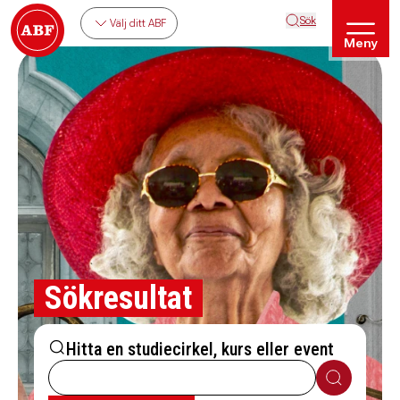
Sök
Välj ditt ABF
Meny
Sökresultat
Hitta en studiecirkel, kurs eller event
Sök