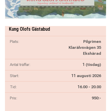
Kung Olofs Gästabud
Plats:
Pilgrimen
Klarälvsvägen 35
Ekshärad
Antal träffar:
1 (tisdag)
Start:
11 augusti 2026
Pågår mellan
och
Tid:
16.00
-
20.00
Pris:
950:-