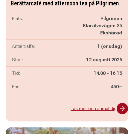
Berättarcafé med afternoon tea på Pilgrimen
Plats:
Pilgrimen
Klarälvsvägen 35
Ekshärad
Antal träffar:
1 (onsdag)
Start:
12 augusti 2026
Pågår mellan
och
Tid:
14.00
-
16.15
Pris:
450:-
Läs mer och anmäl dig