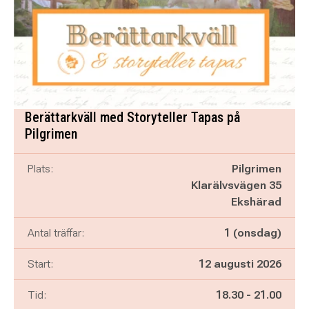
Berättarkväll med Storyteller Tapas på
Pilgrimen
Plats:
Pilgrimen
Klarälvsvägen 35
Ekshärad
Antal träffar:
1 (onsdag)
Start:
12 augusti 2026
Pågår mellan
och
Tid:
18.30
-
21.00