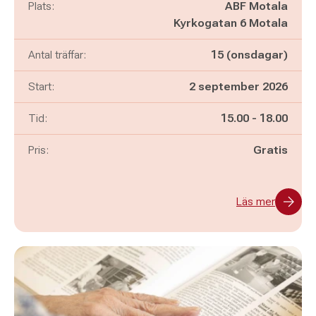
Plats:
ABF Motala
Kyrkogatan 6 Motala
Antal träffar:
15 (onsdagar)
Start:
2 september 2026
Pågår mellan
och
Tid:
15.00
-
18.00
Pris:
Gratis
Läs mer