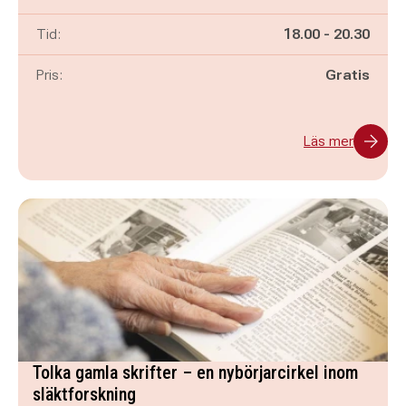
Pågår mellan
och
Tid:
18.00
-
20.30
Pris:
Gratis
Läs mer
Tolka gamla skrifter – en nybörjarcirkel inom
släktforskning