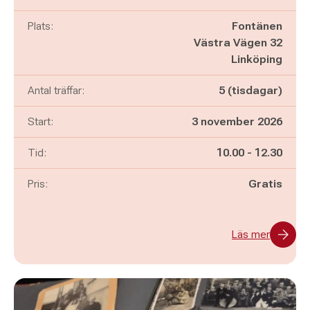
Plats:
Fontänen
Västra Vägen 32
Linköping
Antal träffar:
5 (tisdagar)
Start:
3 november 2026
Pågår mellan
och
Tid:
10.00
-
12.30
Pris:
Gratis
Läs mer