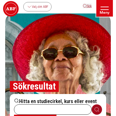
Sök
Välj ditt ABF
Meny
Sökresultat
Hitta en studiecirkel, kurs eller event
Sök