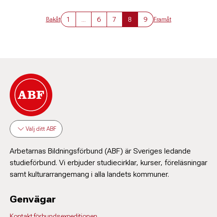
1
...
6
7
8
9
Bakåt
Framåt
Välj ditt ABF
Arbetarnas Bildningsförbund (ABF) är Sveriges ledande
studieförbund. Vi erbjuder studiecirklar, kurser, föreläsningar
samt kulturarrangemang i alla landets kommuner.
Genvägar
Kontakt förbundsexpeditionen