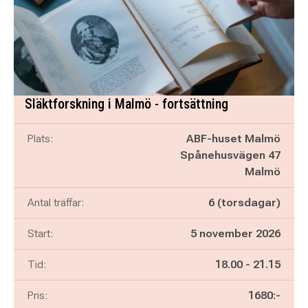
Släktforskning i Malmö - fortsättning
Plats:
ABF-huset Malmö
Spånehusvägen 47
Malmö
Antal träffar:
6 (torsdagar)
Start:
5 november 2026
Pågår mellan
och
Tid:
18.00
-
21.15
Pris:
1680:-