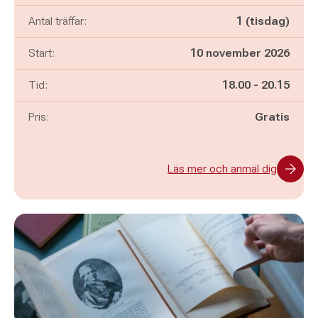
Antal träffar:
1 (tisdag)
Start:
10 november 2026
Pågår mellan
och
Tid:
18.00
-
20.15
Pris:
Gratis
Läs mer och anmäl dig