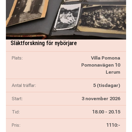
Släktforskning för nybörjare
Plats:
Villa Pomona
Pomonavägen 10
Lerum
Antal träffar:
5 (tisdagar)
Start:
3 november 2026
Pågår mellan
och
Tid:
18.00
-
20.15
Pris:
1110:-