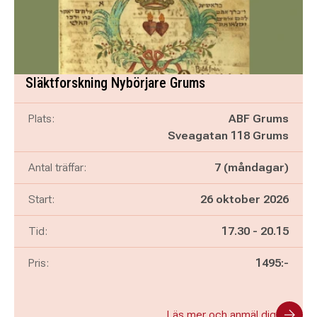
Släktforskning Nybörjare Grums
Plats:
ABF Grums
Sveagatan 118 Grums
Antal träffar:
7 (måndagar)
Start:
26 oktober 2026
Pågår mellan
och
Tid:
17.30
-
20.15
Pris:
1495:-
Läs mer och anmäl dig