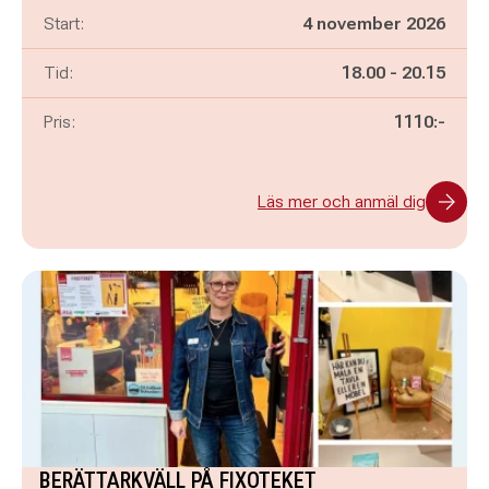
Start:
4 november 2026
Pågår mellan
och
Tid:
18.00
-
20.15
Pris:
1110:-
Läs mer och anmäl dig
BERÄTTARKVÄLL PÅ FIXOTEKET