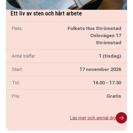
Ett liv av sten och hårt arbete
Plats:
Folkets Hus Strömstad
Oslovägen 17
Strömstad
Antal träffar:
1 (tisdag)
Start:
17 november 2026
Pågår mellan
och
Tid:
16.00
-
17.30
Pris:
Gratis
Läs mer och anmäl dig