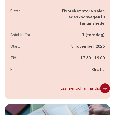
Plats:
Fixoteket stora salen
Hedeskogsvägen10
Tanumshede
Antal träffar:
1 (torsdag)
Start:
5 november 2026
Pågår mellan
och
Tid:
17.30
-
19.00
Pris:
Gratis
Läs mer och anmäl dig