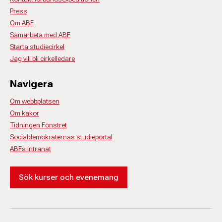
Press
Om ABF
Samarbeta med ABF
Starta studiecirkel
Jag vill bli cirkelledare
Navigera
Om webbplatsen
Om kakor
Tidningen Fönstret
Socialdemokraternas studieportal
ABFs intranät
Sök kurser och evenemang