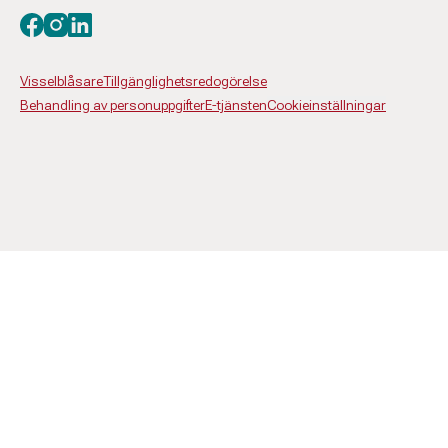
Besök oss på facebook
Besök oss på instagram
Besök oss på linkedin
Visselblåsare
Tillgänglighetsredogörelse
Behandling av personuppgifter
E-tjänsten
Cookieinställningar