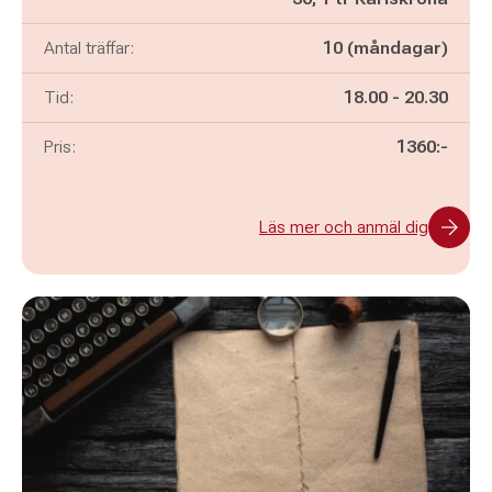
Antal träffar:
10 (måndagar)
Pågår mellan
och
Tid:
18.00
-
20.30
Pris:
1360:-
Läs mer och anmäl dig