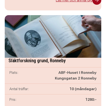
Läs mer och anmäl dig
Släktforskning grund, Ronneby
Plats:
ABF-Huset I Ronneby
Kungsgatan 2 Ronneby
Antal träffar:
10 (måndagar)
Pris:
1280:-