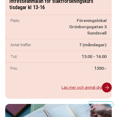
Intresseanmälan för släktforskningskurs
tisdagar kl 13-16
Plats:
Föreningslokal
Grönborgsgatan 3
Sundsvall
Antal träffar:
7 (måndagar)
Pågår mellan
och
Tid:
13.00
-
16.00
Pris:
1350:-
Läs mer och anmäl dig
Få platser kvar