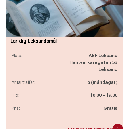
Lär dig Leksandsmål
Plats:
ABF Leksand
Hantverkaregatan 5B
Leksand
Antal träffar:
5 (måndagar)
Pågår mellan
och
Tid:
18.00
-
19.30
Pris:
Gratis