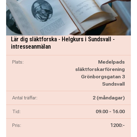
Lär dig släktforska - Helgkurs i Sundsvall -
intresseanmälan
Plats:
Medelpads
släktforskarförening
Grönborgsgatan 3
Sundsvall
Antal träffar:
2 (måndagar)
Pågår mellan
och
Tid:
09.00
-
16.00
Pris:
1200:-