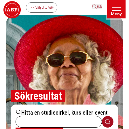
Sök
Välj ditt ABF
Meny
Sökresultat
Hitta en studiecirkel, kurs eller event
Sök