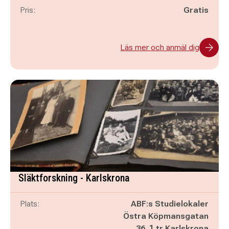
Pris:
Gratis
Läs mer och anmäl dig
Släktforskning - Karlskrona
Plats:
ABF:s Studielokaler
Östra Köpmansgatan
36, 1 tr Karlskrona