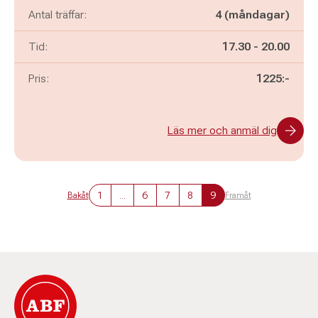
Antal träffar:
4 (måndagar)
Pågår mellan
och
Tid:
17.30
-
20.00
Pris:
1225:-
Läs mer och anmäl dig
1
...
6
7
8
9
Bakåt
Framåt