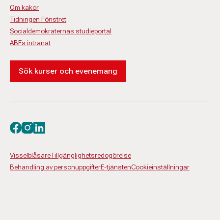
Om kakor
Tidningen Fönstret
Socialdemokraternas studieportal
ABFs intranät
Sök kurser och evenemang
Besök oss på facebook
Besök oss på instagram
Besök oss på linkedin
Visselblåsare
Tillgänglighetsredogörelse
Behandling av personuppgifter
E-tjänsten
Cookieinställningar