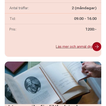
Antal träffar:
2 (måndagar)
Pågår mellan
och
Tid:
09.00
-
16.00
Pris:
1200:-
Läs mer och anmäl dig