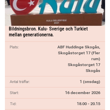
Bildningsbron. Kulu- Sverige och Turkiet
mellan generationerna.
Plats:
ABF Huddinge Skogås,
Skogåstorget 17 (Fler
rum)
Skogåstorget 17
Skogås
Antal träffar:
1 (onsdag)
Start:
16 december 2026
Pågår mellan
och
Tid:
18.00
-
20.15