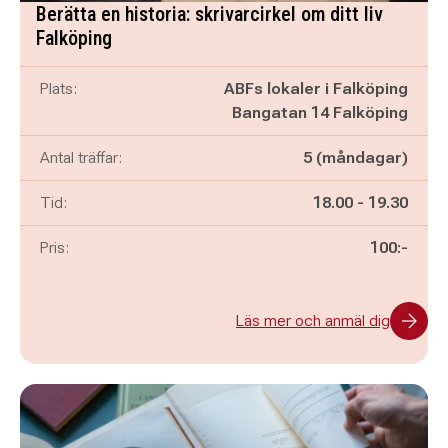
Berätta en historia: skrivarcirkel om ditt liv
Falköping
Plats:
ABFs lokaler i Falköping
Bangatan 14 Falköping
Antal träffar:
5 (måndagar)
Pågår mellan
och
Tid:
18.00
-
19.30
Pris:
100:-
Läs mer och anmäl dig