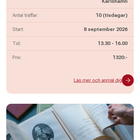
Karlshamn
Antal träffar:
10 (tisdagar)
Start:
8 september 2026
Pågår mellan
och
Tid:
13.30
-
16.00
Pris:
1320:-
Läs mer och anmäl dig