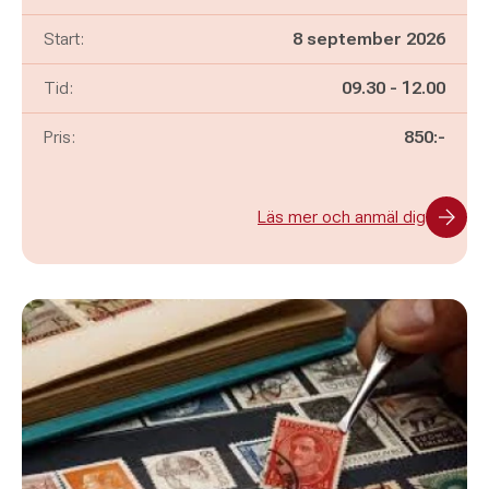
Start:
8 september 2026
Pågår mellan
och
Tid:
09.30
-
12.00
Pris:
850:-
Läs mer och anmäl dig