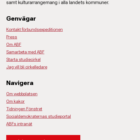
samt kulturarrangemang i alla landets kommuner.
Genvägar
Kontakt förbundsexpeditionen
Press
Om ABF
Samarbeta med ABF
Starta studiecirkel
Jag vill bli cirkelledare
Navigera
Om webbplatsen
Om kakor
Tidningen Fönstret
Socialdemokraternas studieportal
ABFs intranät