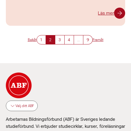
Läs mer
1
2
3
4
...
9
Bakåt
Framåt
Välj ditt ABF
Arbetarnas Bildningsförbund (ABF) är Sveriges ledande
studieförbund. Vi erbjuder studiecirklar, kurser, föreläsningar