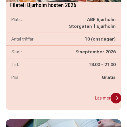
Filateli Bjurholm hösten 2026
Plats:
ABF Bjurholm
Storgatan 1 Bjurholm
Antal träffar:
10 (onsdagar)
Start:
9 september 2026
Pågår mellan
och
Tid:
18.00
-
21.00
Pris:
Gratis
Läs mer