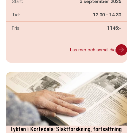
Start:
3 september 2026
Pågår mellan
och
Tid:
12.00
-
14.30
Pris:
1145:-
Läs mer och anmäl dig
Lyktan i Kortedala: Släktforskning, fortsättning