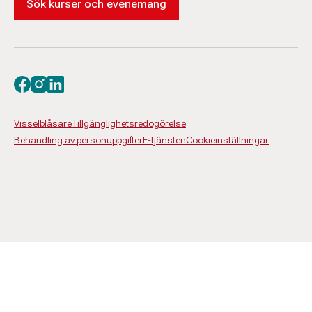
Sök kurser och evenemang
Besök oss på facebook
Besök oss på instagram
Besök oss på linkedin
Visselblåsare
Tillgänglighetsredogörelse
Behandling av personuppgifter
E-tjänsten
Cookieinställningar