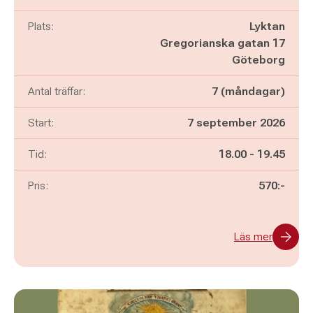
Plats:
Lyktan
Gregorianska gatan 17
Göteborg
Antal träffar:
7 (måndagar)
Start:
7 september 2026
Pågår mellan
och
Tid:
18.00
-
19.45
Pris:
570:-
Läs mer