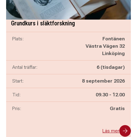
Grundkurs i släktforskning
Plats:
Fontänen
Västra Vägen 32
Linköping
Antal träffar:
6 (tisdagar)
Start:
8 september 2026
Pågår mellan
och
Tid:
09.30
-
12.00
Pris:
Gratis
Läs mer