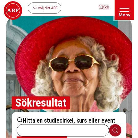
Sök
Välj ditt ABF
Meny
Sökresultat
Hitta en studiecirkel, kurs eller event
Sök