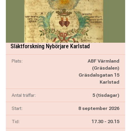
Släktforskning Nybörjare Karlstad
Plats:
ABF Värmland
(Gräsdalen)
Gräsdalsgatan 15
Karlstad
Antal träffar:
5 (tisdagar)
Start:
8 september 2026
Pågår mellan
och
Tid:
17.30
-
20.15