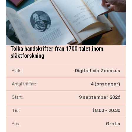
Tolka handskrifter från 1700-talet inom
släktforskning
Plats:
Digitalt via Zoom.us
Antal träffar:
4 (onsdagar)
Start:
9 september 2026
Pågår mellan
och
Tid:
18.00
-
20.30
Pris:
Gratis