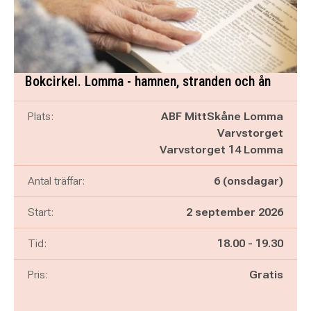
Bokcirkel. Lomma - hamnen, stranden och ån
Plats:
ABF MittSkåne Lomma
Varvstorget
Varvstorget 14 Lomma
Antal träffar:
6 (onsdagar)
Start:
2 september 2026
Pågår mellan
och
Tid:
18.00
-
19.30
Pris:
Gratis