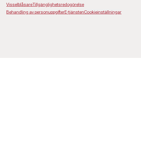
Visselblåsare
Tillgänglighetsredogörelse
Behandling av personuppgifter
E-tjänsten
Cookieinställningar