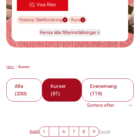
Visa filter
Historia, Släktforskning
Kurs
Rensa alla filterinställningar
Hem
Kurser
Alla
Kurser
Evenemang
(200)
(81)
(119)
1
...
6
7
8
9
Bakåt
Framåt