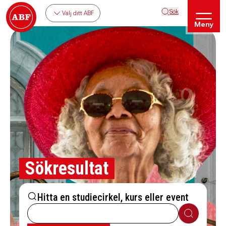
Sök
Välj ditt ABF
Meny
Sökresultat
Hitta en studiecirkel, kurs eller event
Sök