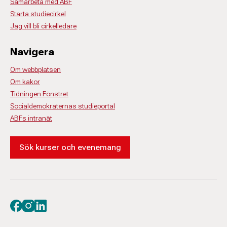
Samarbeta med ABF
Starta studiecirkel
Jag vill bli cirkelledare
Navigera
Om webbplatsen
Om kakor
Tidningen Fönstret
Socialdemokraternas studieportal
ABFs intranät
Sök kurser och evenemang
Besök oss på facebook
Besök oss på instagram
Besök oss på linkedin