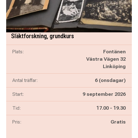
Släktforskning, grundkurs
Plats:
Fontänen
Västra Vägen 32
Linköping
Antal träffar:
6 (onsdagar)
Start:
9 september 2026
Pågår mellan
och
Tid:
17.00
-
19.30
Pris:
Gratis