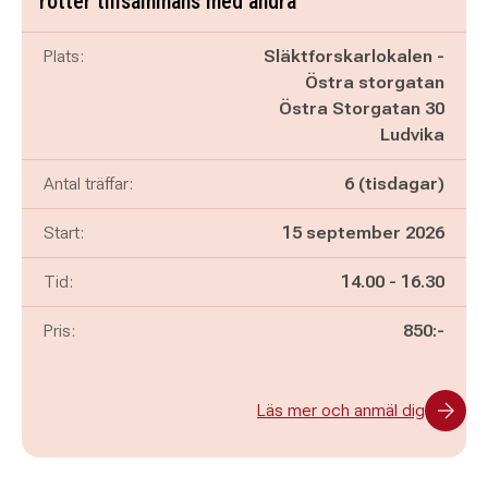
rötter tillsammans med andra
Plats:
Släktforskarlokalen -
Östra storgatan
Östra Storgatan 30
Ludvika
Antal träffar:
6 (tisdagar)
Start:
15 september 2026
Pågår mellan
och
Tid:
14.00
-
16.30
Pris:
850:-
Läs mer och anmäl dig