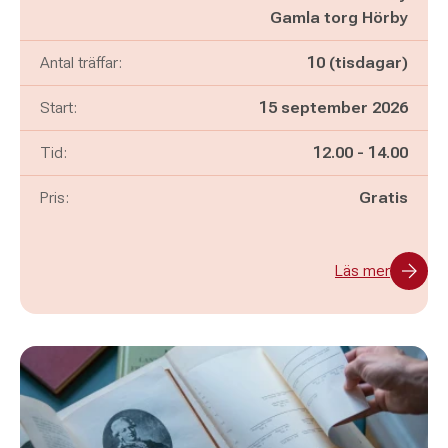
Gamla torg Hörby
Antal träffar:
10 (tisdagar)
Start:
15 september 2026
Pågår mellan
och
Tid:
12.00
-
14.00
Pris:
Gratis
Läs mer