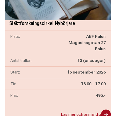
Släktforskningscirkel Nybörjare
Plats:
ABF Falun
Magasinsgatan 27
Falun
Antal träffar:
13 (onsdagar)
Start:
16 september 2026
Pågår mellan
och
Tid:
13.00
-
17.00
Pris:
495:-
Läs mer och anmäl dig