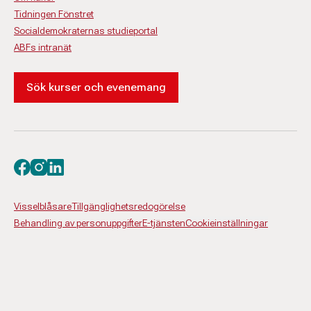
Tidningen Fönstret
Socialdemokraternas studieportal
ABFs intranät
Sök kurser och evenemang
Besök oss på facebook
Besök oss på instagram
Besök oss på linkedin
Visselblåsare
Tillgänglighetsredogörelse
Behandling av personuppgifter
E-tjänsten
Cookieinställningar