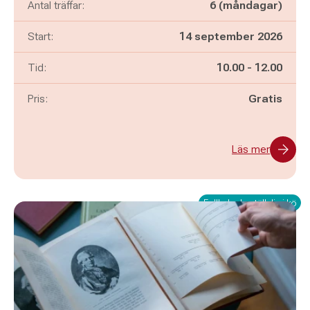
Antal träffar:
6 (måndagar)
Start:
14 september 2026
Pågår mellan
och
Tid:
10.00
-
12.00
Pris:
Gratis
Läs mer
Fullbokad - ställ dig i kö