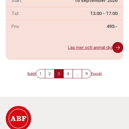
Start:
16 september 2026
Pågår mellan
och
Tid:
13.00
-
17.00
Pris:
495:-
Läs mer och anmäl dig
1
2
3
4
...
9
Bakåt
Framåt