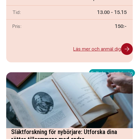
Pågår mellan
och
Tid:
13.00
-
15.15
Pris:
150:-
Läs mer och anmäl dig
Fullbokad - ställ dig i kö
Släktforskning för nybörjare: Utforska dina