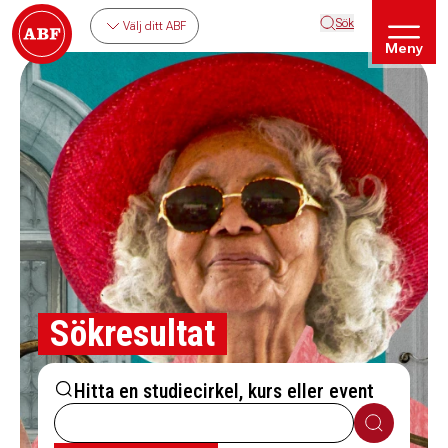
Sök
Välj ditt ABF
Meny
Sökresultat
Hitta en studiecirkel, kurs eller event
Sök