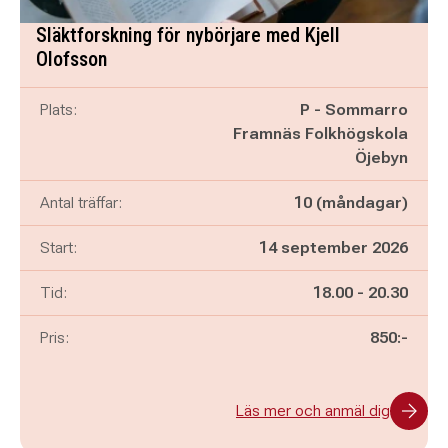
Släktforskning för nybörjare med Kjell
Olofsson
Plats:
P - Sommarro
Framnäs Folkhögskola
Öjebyn
Antal träffar:
10 (måndagar)
Start:
14 september 2026
Pågår mellan
och
Tid:
18.00
-
20.30
Pris:
850:-
Läs mer och anmäl dig