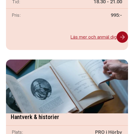
Pågår mellan
och
Tid:
18.30
-
21.00
Pris:
995:-
Läs mer och anmäl dig
Hantverk & historier
Plats:
PRO i Hörby