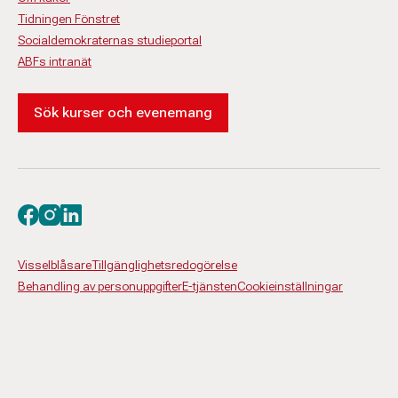
Tidningen Fönstret
Socialdemokraternas studieportal
ABFs intranät
Sök kurser och evenemang
Besök oss på facebook
Besök oss på instagram
Besök oss på linkedin
Visselblåsare
Tillgänglighetsredogörelse
Behandling av personuppgifter
E-tjänsten
Cookieinställningar