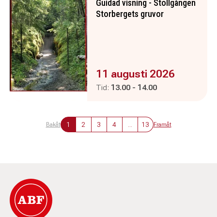
Guidad visning - Stollgången
Storbergets gruvor
Evenemanget är :
11 augusti 2026
Pågår mellan
och
Tid:
13.00
-
14.00
1
2
3
4
...
13
Bakåt
Framåt