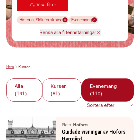
Visa filter
Historia, Släktforskning
Evenemang
Rensa alla filterinställningar
Hem
Kurser
Alla
Kurser
Evenemang
(191)
(81)
(110)
Plats:
Hofors
Guidade visningar av Hofors
Herrgård