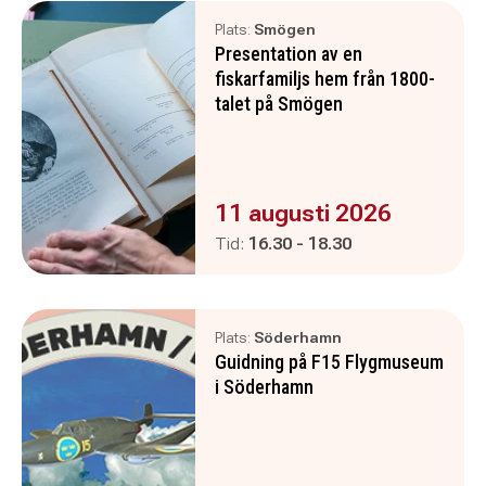
Plats:
Smögen
Presentation av en
fiskarfamiljs hem från 1800-
talet på Smögen
Evenemanget är :
11 augusti 2026
Pågår mellan
och
Tid:
16.30
-
18.30
Plats:
Söderhamn
Guidning på F15 Flygmuseum
i Söderhamn