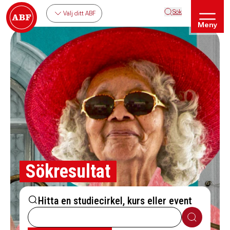
Sök
Välj ditt ABF
Meny
Sökresultat
Hitta en studiecirkel, kurs eller event
Sök