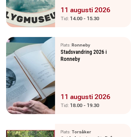
Evenemanget är :
11 augusti 2026
Pågår mellan
och
Tid:
14.00
-
15.30
Plats:
Ronneby
Stadsvandring 2026 i
Ronneby
Evenemanget är :
11 augusti 2026
Pågår mellan
och
Tid:
18.00
-
19.30
Plats:
Torsåker