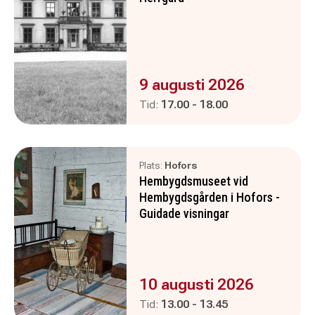
Evenemanget är :
9 augusti 2026
Pågår mellan
och
Tid:
17.00
-
18.00
Plats:
Hofors
Hembygdsmuseet vid
Hembygdsgården i Hofors -
Guidade visningar
Evenemanget är :
10 augusti 2026
Pågår mellan
och
Tid:
13.00
-
13.45