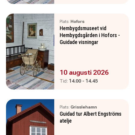
Plats:
Hofors
Hembygdsmuseet vid
Hembygdsgården i Hofors -
Guidade visningar
Evenemanget är :
10 augusti 2026
Pågår mellan
och
Tid:
14.00
-
14.45
Plats:
Grisslehamn
Guidad tur Albert Engströms
atelje