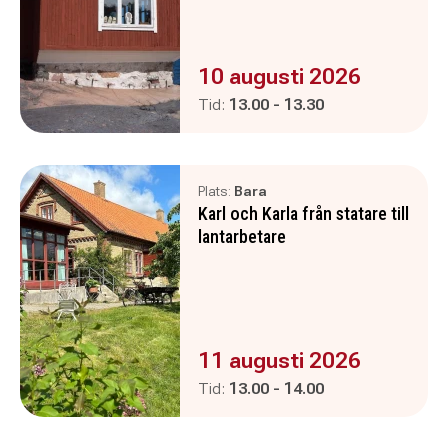
Evenemanget är :
10 augusti 2026
Pågår mellan
och
Tid:
13.00
-
13.30
Plats:
Bara
Karl och Karla från statare till
lantarbetare
Evenemanget är :
11 augusti 2026
Pågår mellan
och
Tid:
13.00
-
14.00