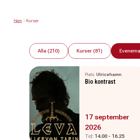
Hem
Kurser
Alla (210)
Kurser (81)
Evenema
Plats:
Ulricehamn
Bio kontrast
Evenemanget är :
17 september
2026
Pågår mellan
och
Tid:
14.00
-
16.25