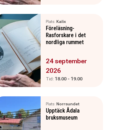
Plats:
Kalix
Föreläsning-
Rasforskare i det
nordliga rummet
Evenemanget är :
24 september
2026
Pågår mellan
och
Tid:
18.00
-
19.00
Plats:
Norrsundet
Upptäck Ådala
bruksmuseum