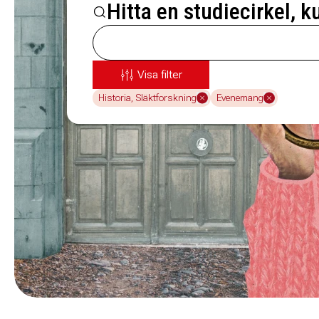
Hitta en studiecirkel, k
Visa filter
Historia, Släktforskning
Evenemang