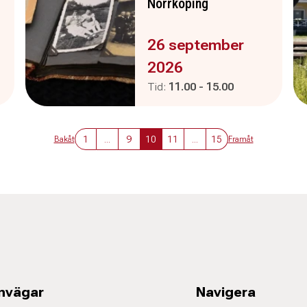
Norrköping
Evenemanget är :
26 september
2026
Pågår mellan
och
Tid:
11.00
-
15.00
1
...
9
10
11
...
15
Bakåt
Framåt
nvägar
Navigera