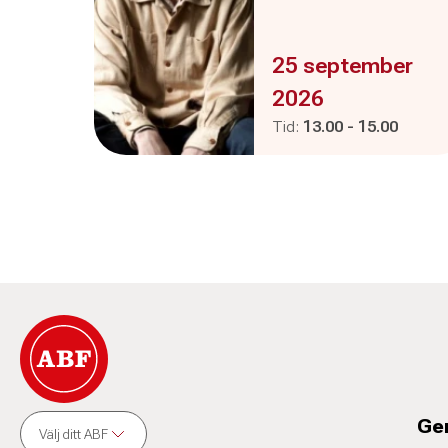
Evenemanget är :
25 september
2026
Pågår mellan
och
Tid:
13.00
-
15.00
Ge
Välj ditt ABF