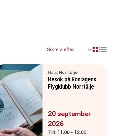
Visa resultaten so
Visa resultaten i ett r
Plats:
Norrtälje
Besök på Roslagens
Flygklubb Norrtälje
Evenemanget är :
20 september
2026
Pågår mellan
och
Tid:
11.00
-
12.00