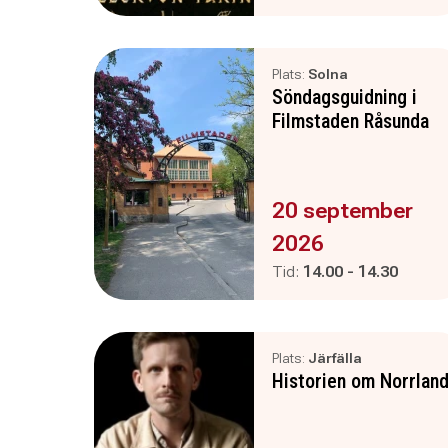
Plats:
Solna
Söndagsguidning i
Filmstaden Råsunda
Evenemanget är :
20 september
2026
Pågår mellan
och
Tid:
14.00
-
14.30
Plats:
Järfälla
Historien om Norrlan