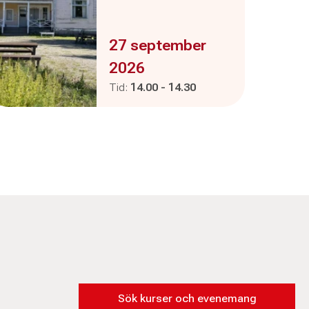
Evenemanget är :
27 september
2026
Pågår mellan
och
Tid:
14.00
-
14.30
Sök kurser och evenemang