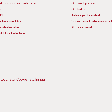
akt förbundsexpeditionen
Om webbplatsen
s
Om kakor
ABF
Tidningen Fönstret
rbeta med ABF
Socialdemokraternas studi
a studiecirkel
ABFs intranät
ll bli cirkelledare
r
E-tjänsten
Cookieinställningar