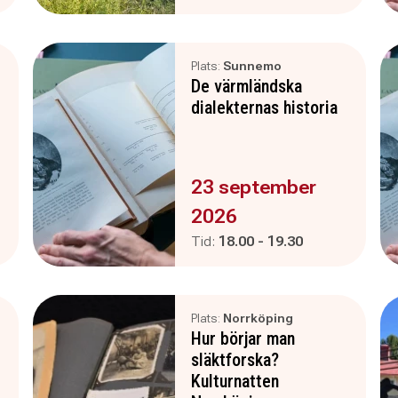
Plats:
Sunnemo
De värmländska
dialekternas historia
Evenemanget är :
23 september
2026
Pågår mellan
och
Tid:
18.00
-
19.30
Plats:
Norrköping
d
Hur börjar man
släktforska?
Kulturnatten