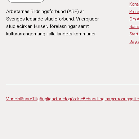
Kont
Arbetarnas Bildningsförbund (ABF) är
Pres
Sveriges ledande studieförbund. Vi erbjuder
Om 
studiecirklar, kurser, föreläsningar samt
Sama
kulturarrangemang i alla landets kommuner.
Start
Jag vi
Visselblåsare
Tillgänglighetsredogörelse
Behandling av personuppgifte