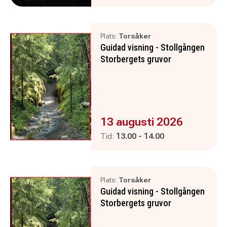
Plats:
Torsåker
Guidad visning - Stollgången
Storbergets gruvor
Evenemanget är :
13 augusti 2026
Pågår mellan
och
Tid:
13.00
-
14.00
Plats:
Torsåker
Guidad visning - Stollgången
Storbergets gruvor