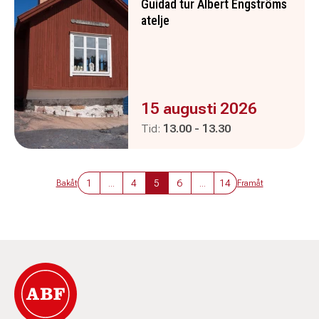
Guidad tur Albert Engströms
atelje
Evenemanget är :
15 augusti 2026
Pågår mellan
och
Tid:
13.00
-
13.30
1
...
4
5
6
...
14
Bakåt
Framåt