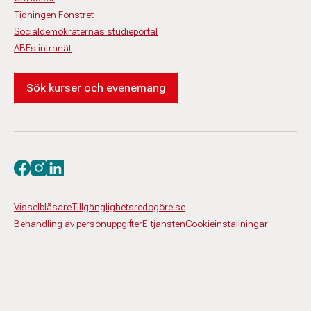
Tidningen Fönstret
Socialdemokraternas studieportal
ABFs intranät
Sök kurser och evenemang
Besök oss på facebook
Besök oss på instagram
Besök oss på linkedin
Visselblåsare
Tillgänglighetsredogörelse
Behandling av personuppgifter
E-tjänsten
Cookieinställningar