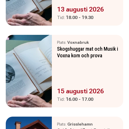
Evenemanget är :
13 augusti 2026
Pågår mellan
och
Tid:
18.00
-
19.30
Plats:
Voxnabruk
Skogshuggar mat och Musik i
Voxna kom och prova
Evenemanget är :
15 augusti 2026
Pågår mellan
och
Tid:
16.00
-
17.00
Plats:
Grisslehamn