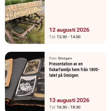
Evenemanget är :
12 augusti 2026
Pågår mellan
och
Tid:
13.30
-
14.00
Plats:
Smögen
Presentation av en
fiskarfamiljs hem från 1800-
talet på Smögen
Evenemanget är :
13 augusti 2026
Pågår mellan
och
Tid:
16.30
-
18.30