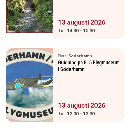
Evenemanget är :
13 augusti 2026
Pågår mellan
och
Tid:
14.30
-
15.30
Plats:
Söderhamn
Guidning på F15 Flygmuseum
i Söderhamn
Evenemanget är :
13 augusti 2026
Pågår mellan
och
Tid:
12.00
-
13.30