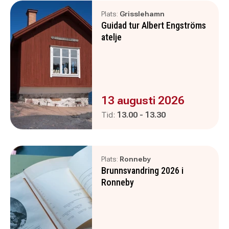
Plats:
Grisslehamn
Guidad tur Albert Engströms
atelje
Evenemanget är :
13 augusti 2026
Pågår mellan
och
Tid:
13.00
-
13.30
Plats:
Ronneby
Brunnsvandring 2026 i
Ronneby