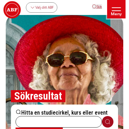
Sök
Välj ditt ABF
Meny
Sökresultat
Hitta en studiecirkel, kurs eller event
Sök