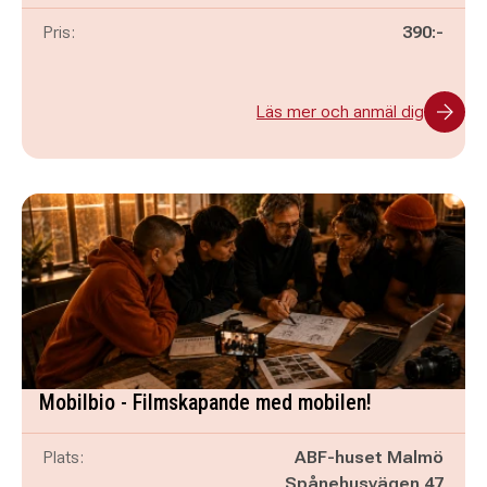
Pris:
390:-
Läs mer och anmäl dig
Mobilbio - Filmskapande med mobilen!
Plats:
ABF-huset Malmö
Spånehusvägen 47