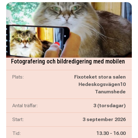
Fotografering och bildredigering med mobilen
Plats:
Fixoteket stora salen
Hedeskogsvägen10
Tanumshede
Antal träffar:
3 (torsdagar)
Start:
3 september 2026
Pågår mellan
och
Tid:
13.30
-
16.00