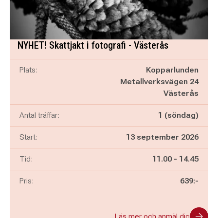
NYHET! Skattjakt i fotografi - Västerås
Plats:
Kopparlunden
Metallverksvägen 24
Västerås
Antal träffar:
1 (söndag)
Start:
13 september 2026
Pågår mellan
och
Tid:
11.00
-
14.45
Pris:
639:-
Läs mer och anmäl dig