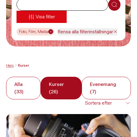
Sök
Visa filter
Rensa alla filterinställningar
Foto, Film, Media
Hem
Kurser
Alla
Kurser
Evenemang
(33)
(26)
(7)