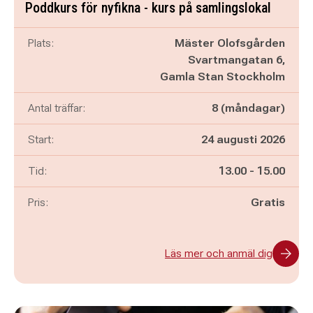
Poddkurs för nyfikna - kurs på samlingslokal
Plats:
Mäster Olofsgården
Svartmangatan 6,
Gamla Stan Stockholm
Antal träffar:
8 (måndagar)
Start:
24 augusti 2026
Pågår mellan
och
Tid:
13.00
-
15.00
Pris:
Gratis
Läs mer och anmäl dig