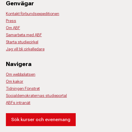
Genvägar
Kontakt förbundsexpeditionen
Press
Om ABF
Samarbeta med ABF
Starta studiecirkel
Jag vill bli cirkelledare
Navigera
Om webbplatsen
Om kakor
Tidningen Fönstret
Socialdemokraternas studieportal
ABFs intranät
Sök kurser och evenemang