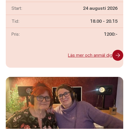
Start:
24 augusti 2026
Pågår mellan
och
Tid:
18.00
-
20.15
Pris:
1200:-
Läs mer och anmäl dig