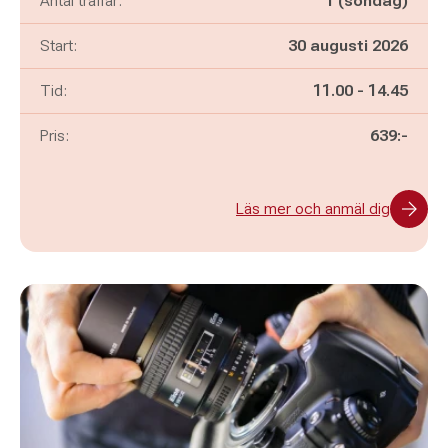
Antal träffar:
1 (söndag)
Start:
30 augusti 2026
Pågår mellan
och
Tid:
11.00
-
14.45
Pris:
639:-
Läs mer och anmäl dig