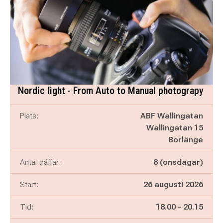
Nordic light - From Auto to Manual photograpy
Plats:
ABF Wallingatan
Wallingatan 15
Borlänge
Antal träffar:
8 (onsdagar)
Start:
26 augusti 2026
Pågår mellan
och
Tid:
18.00
-
20.15