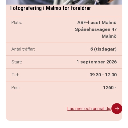
Fotografering i Malmö för föräldrar
Plats:
ABF-huset Malmö
Spånehusvägen 47
Malmö
Antal träffar:
6 (tisdagar)
Start:
1 september 2026
Pågår mellan
och
Tid:
09.30
-
12.00
Pris:
1260:-
Läs mer och anmäl dig