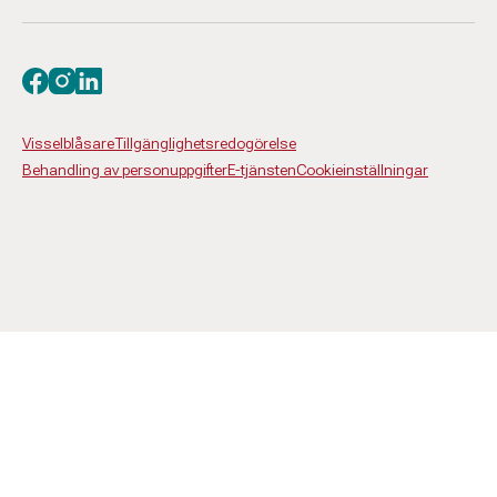
Besök oss på facebook
Besök oss på instagram
Besök oss på linkedin
Visselblåsare
Tillgänglighetsredogörelse
Behandling av personuppgifter
E-tjänsten
Cookieinställningar