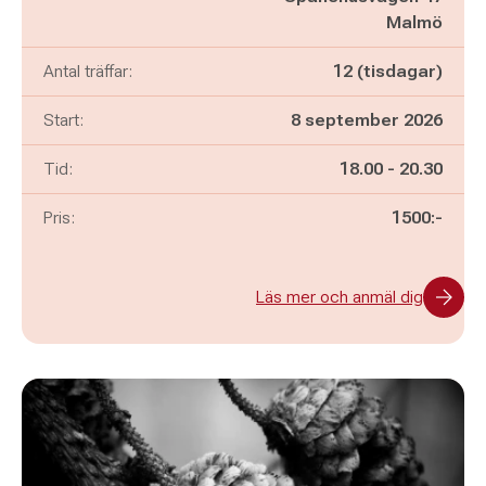
Malmö
Antal träffar:
12 (tisdagar)
Start:
8 september 2026
Pågår mellan
och
Tid:
18.00
-
20.30
Pris:
1500:-
Läs mer och anmäl dig