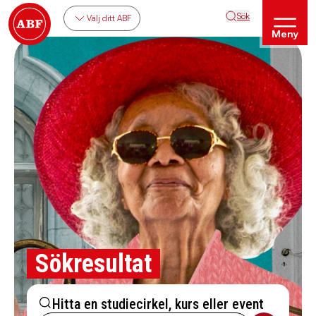
Sök
Välj ditt ABF
Meny
Sökresultat
Hitta en studiecirkel, kurs eller event