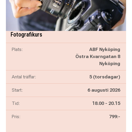
Fotografikurs
Plats:
ABF Nyköping
Östra Kvarngatan 8
Nyköping
Antal träffar:
5 (torsdagar)
Start:
6 augusti 2026
Pågår mellan
och
Tid:
18.00
-
20.15
Pris:
799:-