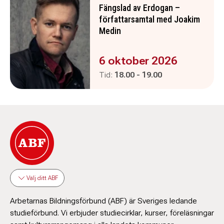
Fängslad av Erdogan –
författarsamtal med Joakim
Medin
Evenemanget är :
6 oktober 2026
Pågår mellan
och
Tid:
18.00
-
19.00
Välj ditt ABF
Arbetarnas Bildningsförbund (ABF) är Sveriges ledande
studieförbund. Vi erbjuder studiecirklar, kurser, föreläsningar