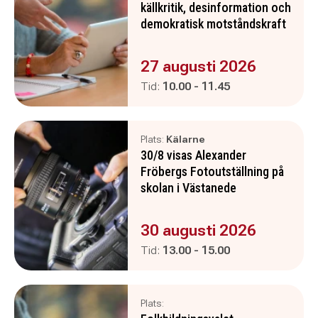
källkritik, desinformation och
demokratisk motståndskraft
Evenemanget är :
27 augusti 2026
Pågår mellan
och
Tid:
10.00
-
11.45
Plats:
Kälarne
30/8 visas Alexander
Fröbergs Fotoutställning på
skolan i Västanede
Evenemanget är :
30 augusti 2026
Pågår mellan
och
Tid:
13.00
-
15.00
Plats: