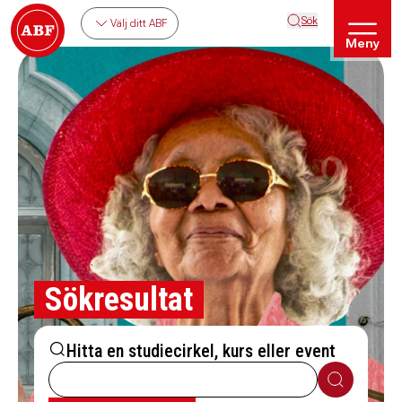
Sök
Välj ditt ABF
Meny
Sökresultat
Hitta en studiecirkel, kurs eller event
Sök