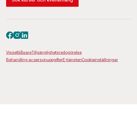
Besök oss på facebook
Besök oss på instagram
Besök oss på linkedin
Visselblåsare
Tillgänglighetsredogörelse
Behandling av personuppgifter
E-tjänsten
Cookieinställningar