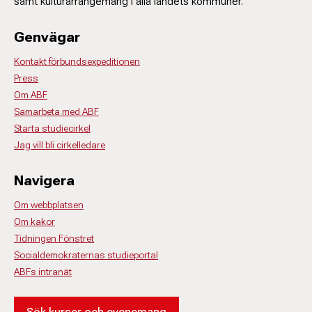
samt kulturarrangemang i alla landets kommuner.
Genvägar
Kontakt förbundsexpeditionen
Press
Om ABF
Samarbeta med ABF
Starta studiecirkel
Jag vill bli cirkelledare
Navigera
Om webbplatsen
Om kakor
Tidningen Fönstret
Socialdemokraternas studieportal
ABFs intranät
Sök kurser och evenemang