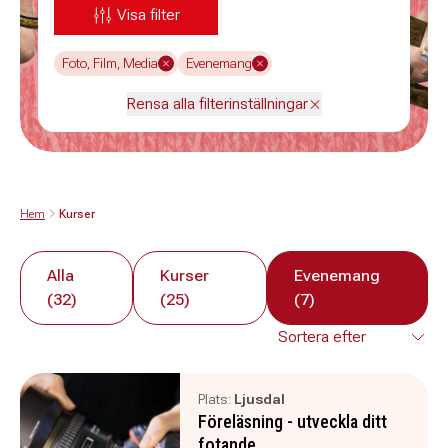
Visa filter
Foto, Film, Media
Evenemang
Rensa alla filterinställningar
Hem
Kurser
Alla
Kurser
Evenemang
(32)
(25)
(7)
Plats:
Ljusdal
Föreläsning - utveckla ditt
fotande