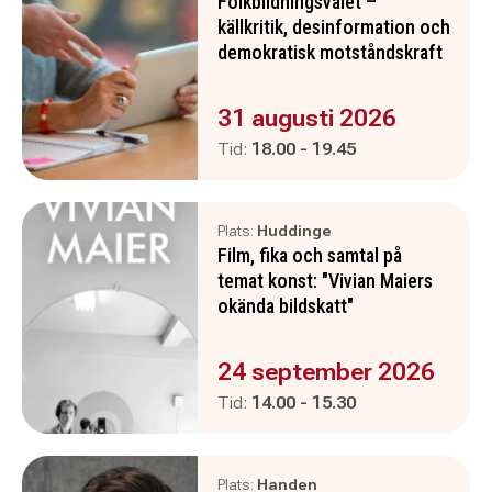
Folkbildningsvalet –
källkritik, desinformation och
demokratisk motståndskraft
Evenemanget är :
31 augusti 2026
Pågår mellan
och
Tid:
18.00
-
19.45
Plats:
Huddinge
Film, fika och samtal på
temat konst: "Vivian Maiers
okända bildskatt"
Evenemanget är :
24 september 2026
Pågår mellan
och
Tid:
14.00
-
15.30
Plats:
Handen