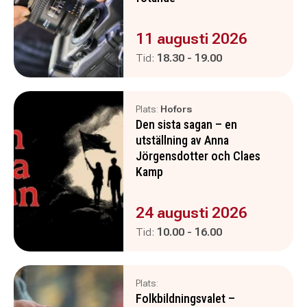
Evenemanget är :
11 augusti 2026
Pågår mellan
och
Tid:
18.30
-
19.00
Plats:
Hofors
Den sista sagan – en
utställning av Anna
Jörgensdotter och Claes
Kamp
Evenemanget är :
24 augusti 2026
Pågår mellan
och
Tid:
10.00
-
16.00
Plats:
Folkbildningsvalet –