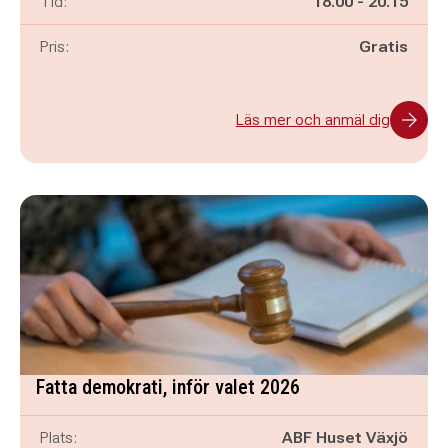
Pågår mellan
och
Tid:
18.00
-
20.15
Pris:
Gratis
Läs mer och anmäl dig
Fatta demokrati, inför valet 2026
Plats:
ABF Huset Växjö