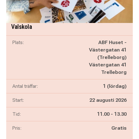
Valskola
Plats:
ABF Huset -
Västergatan 41
(Trelleborg)
Västergatan 41
Trelleborg
Antal träffar:
1 (lördag)
Start:
22 augusti 2026
Pågår mellan
och
Tid:
11.00
-
13.30
Pris:
Gratis