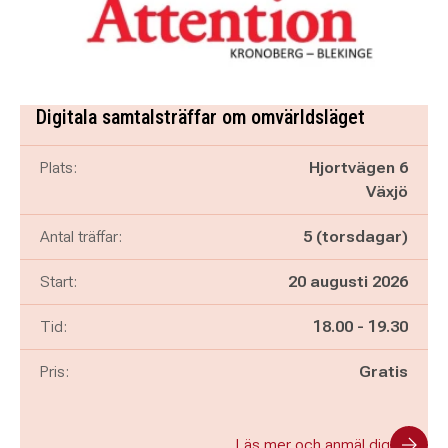
Digitala samtalsträffar om omvärldsläget
Plats:
Hjortvägen 6
Växjö
Antal träffar:
5 (torsdagar)
Start:
20 augusti 2026
Pågår mellan
och
Tid:
18.00
-
19.30
Pris:
Gratis
Läs mer och anmäl dig