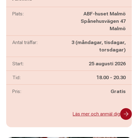
Plats:
ABF-huset Malmö
Spånehusvägen 47
Malmö
Antal träffar:
3 (måndagar, tisdagar,
torsdagar)
Start:
25 augusti 2026
Pågår mellan
och
Tid:
18.00
-
20.30
Pris:
Gratis
Läs mer och anmäl dig