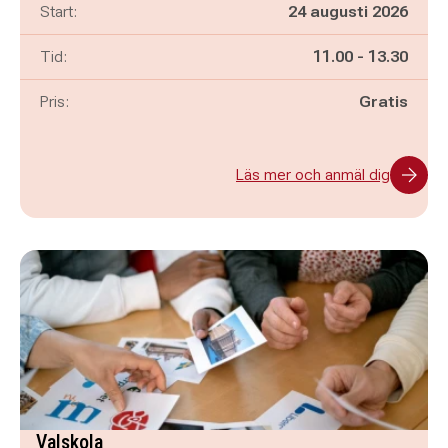
Start:
24 augusti 2026
Pågår mellan
och
Tid:
11.00
-
13.30
Pris:
Gratis
Läs mer och anmäl dig
Valskola