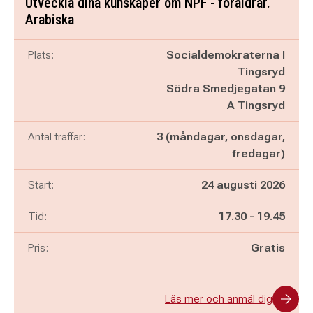
Utveckla dina kunskaper om NPF - föräldrar.
Arabiska
Plats:
Socialdemokraterna I
Tingsryd
Södra Smedjegatan 9
A Tingsryd
Antal träffar:
3 (måndagar, onsdagar,
fredagar)
Start:
24 augusti 2026
Pågår mellan
och
Tid:
17.30
-
19.45
Pris:
Gratis
Läs mer och anmäl dig