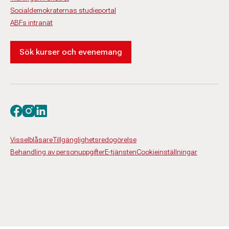
Socialdemokraternas studieportal
ABFs intranät
Sök kurser och evenemang
Besök oss på facebook
Besök oss på instagram
Besök oss på linkedin
Visselblåsare
Tillgänglighetsredogörelse
Behandling av personuppgifter
E-tjänsten
Cookieinställningar