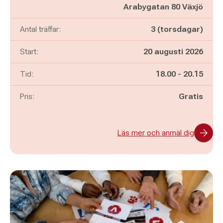
Arabygatan 80 Växjö
Antal träffar:
3 (torsdagar)
Start:
20 augusti 2026
Pågår mellan
och
Tid:
18.00
-
20.15
Pris:
Gratis
Läs mer och anmäl dig