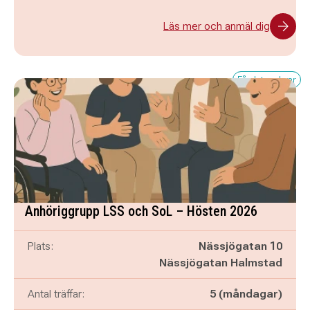
Läs mer och anmäl dig
Få platser kvar
Anhöriggrupp LSS och SoL – Hösten 2026
Plats:
Nässjögatan 10
Nässjögatan Halmstad
Antal träffar:
5 (måndagar)