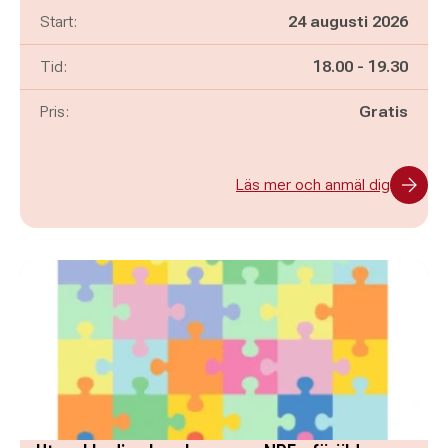
Start:
24 augusti 2026
Pågår mellan
och
Tid:
18.00
-
19.30
Pris:
Gratis
Läs mer och anmäl dig