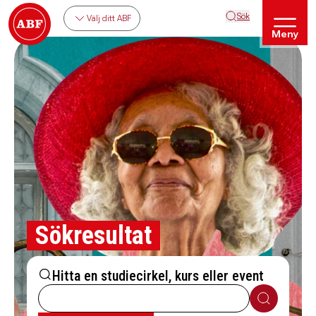
Sök
Välj ditt ABF
Meny
Sökresultat
Hitta en studiecirkel, kurs eller event
Sök