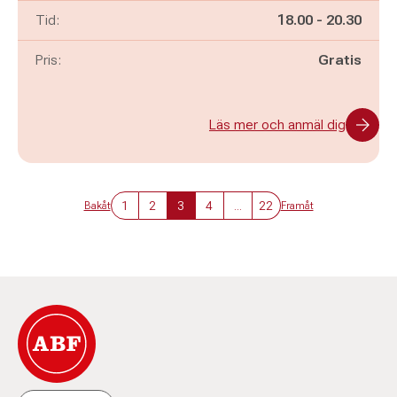
Pågår mellan
och
Tid:
18.00
-
20.30
Pris:
Gratis
Läs mer och anmäl dig
1
2
3
4
...
22
Bakåt
Framåt