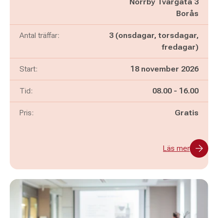
Norrby Tvärgata 3
Borås
Antal träffar:
3 (onsdagar, torsdagar,
fredagar)
Start:
18 november 2026
Pågår mellan
och
Tid:
08.00
-
16.00
Pris:
Gratis
Läs mer