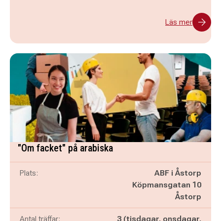
Läs mer
"Om facket" på arabiska
Plats:
ABF i Åstorp
Köpmansgatan 10
Åstorp
Antal träffar:
3 (tisdagar, onsdagar,