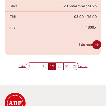
Start:
20 november 2026
Pågår mellan
och
Tid:
08.00
-
16.00
Pris:
4800:-
Läs mer
1
...
18
19
20
21
22
Bakåt
Framåt