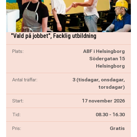
"Vald på jobbet", Facklig utbildning
Plats:
ABF i Helsingborg
Södergatan 15
Helsingborg
Antal träffar:
3 (tisdagar, onsdagar,
torsdagar)
Start:
17 november 2026
Pågår mellan
och
Tid:
08.30
-
16.30
Pris:
Gratis