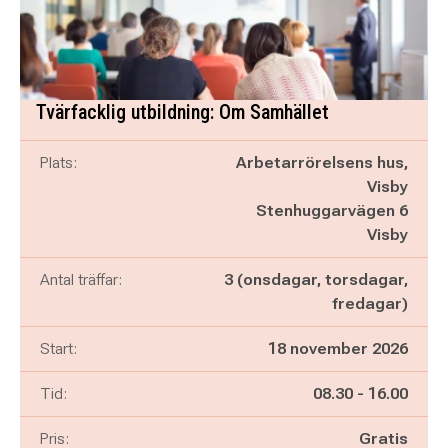
Tvärfacklig utbildning: Om Samhället
Plats:
Arbetarrörelsens hus,
Visby
Stenhuggarvägen 6
Visby
Antal träffar:
3 (onsdagar, torsdagar,
fredagar)
Start:
18 november 2026
Pågår mellan
och
Tid:
08.30
-
16.00
Pris:
Gratis