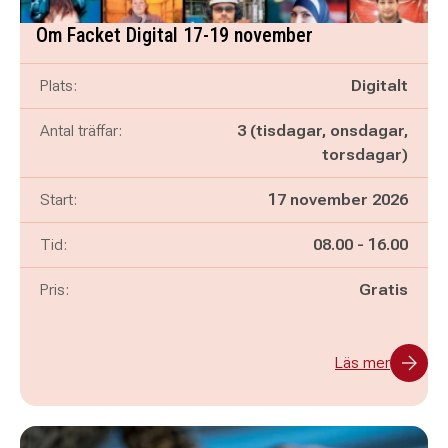
Om Facket Digital 17-19 november
Plats:
Digitalt
Antal träffar:
3 (tisdagar, onsdagar,
torsdagar)
Start:
17 november 2026
Pågår mellan
och
Tid:
08.00
-
16.00
Pris:
Gratis
Läs mer