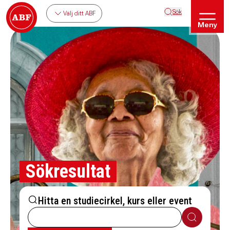
Sök
Välj ditt ABF
Meny
Sökresultat
Hitta en studiecirkel, kurs eller event
Sök