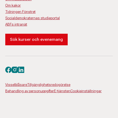
Om kakor
Tidningen Fönstret
Socialdemokraternas studieportal
ABFs intranät
Sök kurser och evenemang
Besök oss på facebook
Besök oss på instagram
Besök oss på linkedin
Visselblåsare
Tillgänglighetsredogörelse
Behandling av personuppgifter
E-tjänsten
Cookieinställningar