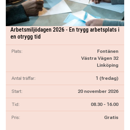
Arbetsmiljödagen 2026 - En trygg arbetsplats i
en otrygg tid
Plats:
Fontänen
Västra Vägen 32
Linköping
Antal träffar:
1 (fredag)
Start:
20 november 2026
Pågår mellan
och
Tid:
08.30
-
16.00
Pris:
Gratis