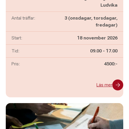
Ludvika
Antal träffar:
3 (onsdagar, torsdagar,
fredagar)
Start:
18 november 2026
Pågår mellan
och
Tid:
09.00
-
17.00
Pris:
4500:-
Läs mer