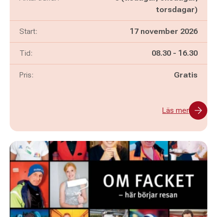
torsdagar)
Start:
17 november 2026
Pågår mellan
och
Tid:
08.30
-
16.30
Pris:
Gratis
Läs mer