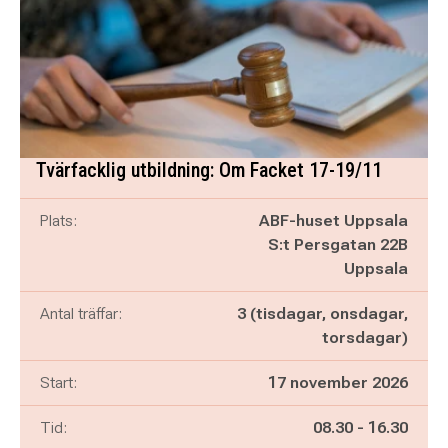
Tvärfacklig utbildning: Om Facket 17-19/11
Plats:
ABF-huset Uppsala
S:t Persgatan 22B
Uppsala
Antal träffar:
3 (tisdagar, onsdagar,
torsdagar)
Start:
17 november 2026
Pågår mellan
och
Tid:
08.30
-
16.30