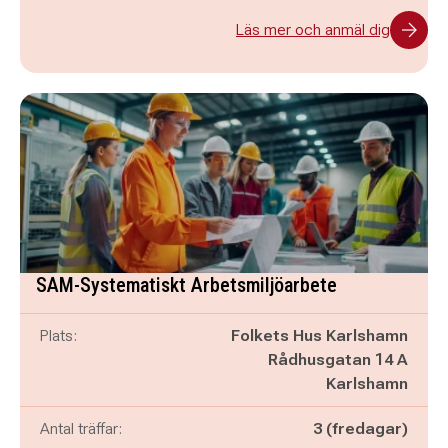
Läs mer och anmäl dig
SAM-Systematiskt Arbetsmiljöarbete
Plats:
Folkets Hus Karlshamn
Rådhusgatan 14 A
Karlshamn
Antal träffar:
3 (fredagar)