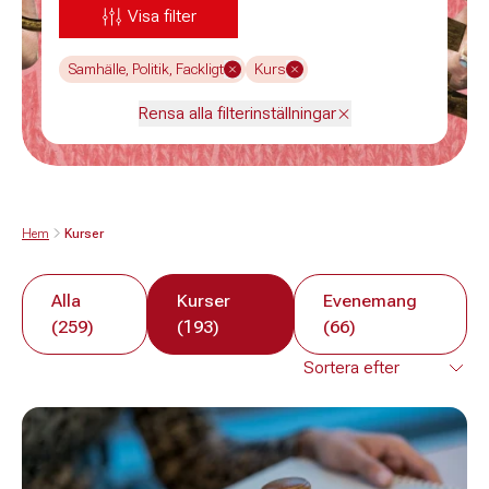
Visa filter
Samhälle, Politik, Fackligt
Kurs
Rensa alla filterinställningar
Hem
Kurser
Alla
Kurser
Evenemang
(259)
(193)
(66)