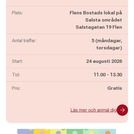
Plats:
Flens Bostads lokal på
Salsta området
Salstagatan 19 Flen
Antal träffar:
5 (måndagar,
torsdagar)
Start:
24 augusti 2026
Pågår mellan
och
Tid:
11.00
-
13.30
Pris:
Gratis
Läs mer och anmäl dig