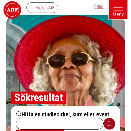
Sök
Välj ditt ABF
Meny
Sökresultat
Hitta en studiecirkel, kurs eller event
Sök