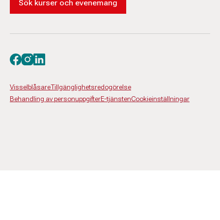
Sök kurser och evenemang
Besök oss på facebook
Besök oss på instagram
Besök oss på linkedin
Visselblåsare
Tillgänglighetsredogörelse
Behandling av personuppgifter
E-tjänsten
Cookieinställningar