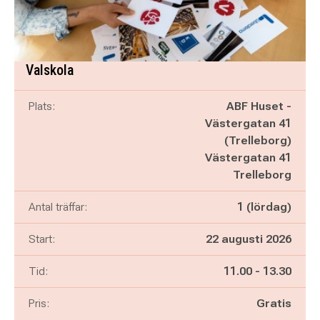
Valskola
Plats:
ABF Huset -
Västergatan 41
(Trelleborg)
Västergatan 41
Trelleborg
Antal träffar:
1 (lördag)
Start:
22 augusti 2026
Pågår mellan
och
Tid:
11.00
-
13.30
Pris:
Gratis