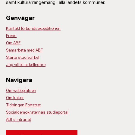
samt kulturarrangemang i alla landets kommuner.
Genvägar
Kontakt förbundsexpeditionen
Press
Om ABF
Samarbeta med ABF
Starta studiecirkel
Jag vill bli cirkelledare
Navigera
Om webbplatsen
Om kakor
Tidningen Fönstret
Socialdemokraternas studieportal
ABFs intranät