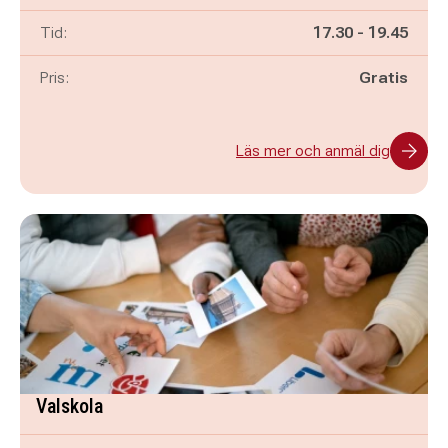
Pågår mellan
och
Tid:
17.30
-
19.45
Pris:
Gratis
Läs mer och anmäl dig
Valskola