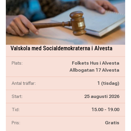
Valskola med Socialdemokraterna i Alvesta
Plats:
Folkets Hus i Alvesta
Allbogatan 17 Alvesta
Antal träffar:
1 (tisdag)
Start:
25 augusti 2026
Pågår mellan
och
Tid:
15.00
-
19.00
Pris:
Gratis