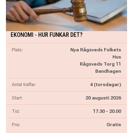
EKONOMI - HUR FUNKAR DET?
Plats:
Nya Rågsveds Folkets
Hus
Rågsveds Torg 11
Bandhagen
Antal träffar:
4 (torsdagar)
Start:
20 augusti 2026
Pågår mellan
och
Tid:
17.30
-
20.00
Pris:
Gratis