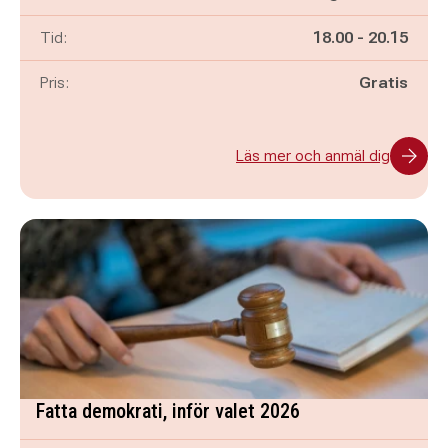
Pågår mellan
och
Tid:
18.00
-
20.15
Pris:
Gratis
Läs mer och anmäl dig
Fatta demokrati, inför valet 2026