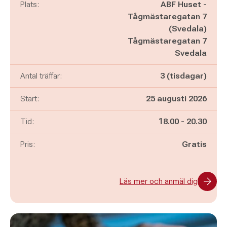
Plats:
ABF Huset -
Tågmästaregatan 7
(Svedala)
Tågmästaregatan 7
Svedala
Antal träffar:
3 (tisdagar)
Start:
25 augusti 2026
Pågår mellan
och
Tid:
18.00
-
20.30
Pris:
Gratis
Läs mer och anmäl dig