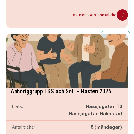
Läs mer och anmäl dig
Få platser kvar
Anhöriggrupp LSS och SoL – Hösten 2026
Plats:
Nässjögatan 10
Nässjögatan Halmstad
Antal träffar:
5 (måndagar)