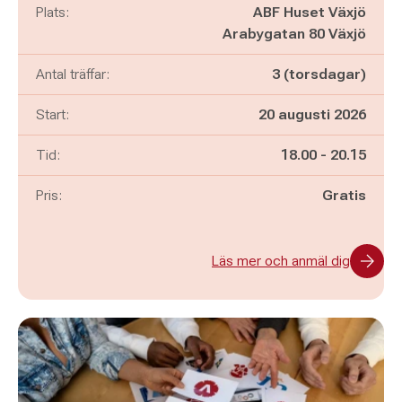
Plats:
ABF Huset Växjö
Arabygatan 80 Växjö
Antal träffar:
3 (torsdagar)
Start:
20 augusti 2026
Pågår mellan
och
Tid:
18.00
-
20.15
Pris:
Gratis
Läs mer och anmäl dig