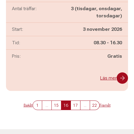
Antal träffar:
3 (tisdagar, onsdagar,
torsdagar)
Start:
3 november 2026
Pågår mellan
och
Tid:
08.30
-
16.30
Pris:
Gratis
Läs mer
1
...
15
16
17
...
22
Bakåt
Framåt