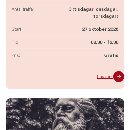
Antal träffar:
3 (tisdagar, onsdagar,
torsdagar)
Start:
27 oktober 2026
Pågår mellan
och
Tid:
08.30
-
16.30
Pris:
Gratis
Läs mer