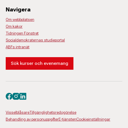
Navigera
Om webbplatsen
Om kakor
Tidningen Fönstret
Socialdemokraternas studieportal
ABFs intranät
Sök kurser och evenemang
Besök oss på facebook
Besök oss på instagram
Besök oss på linkedin
Visselblåsare
Tillgänglighetsredogörelse
Behandling av personuppgifter
E-tjänsten
Cookieinställningar