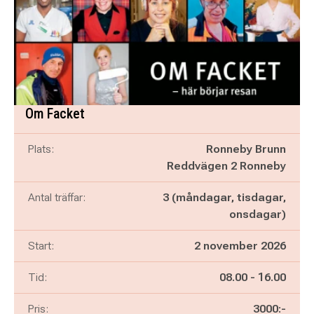
Om Facket
Plats:
Ronneby Brunn
Reddvägen 2 Ronneby
Antal träffar:
3 (måndagar, tisdagar,
onsdagar)
Start:
2 november 2026
Pågår mellan
och
Tid:
08.00
-
16.00
Pris:
3000:-