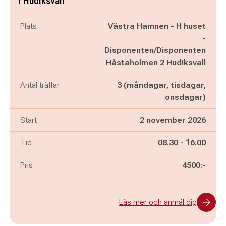
i Hudiksvall
Plats:
Västra Hamnen - H huset
-
Disponenten/Disponenten
Håstaholmen 2 Hudiksvall
Antal träffar:
3 (måndagar, tisdagar,
onsdagar)
Start:
2 november 2026
Pågår mellan
och
Tid:
08.30
-
16.00
Pris:
4500:-
Läs mer och anmäl dig