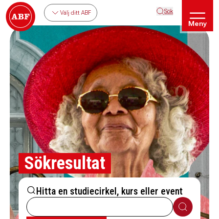
Sök
Välj ditt ABF
Meny
Sökresultat
Hitta en studiecirkel, kurs eller event
Sök