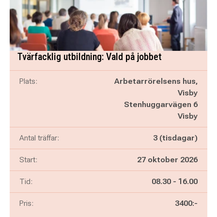
Tvärfacklig utbildning: Vald på jobbet
Plats:
Arbetarrörelsens hus,
Visby
Stenhuggarvägen 6
Visby
Antal träffar:
3 (tisdagar)
Start:
27 oktober 2026
Pågår mellan
och
Tid:
08.30
-
16.00
Pris:
3400:-