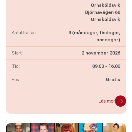
Örnsköldsvik
Björnavägen 68
Örnsköldsvik
Antal träffar:
3 (måndagar, tisdagar,
onsdagar)
Start:
2 november 2026
Pågår mellan
och
Tid:
09.00
-
16.00
Pris:
Gratis
Läs mer