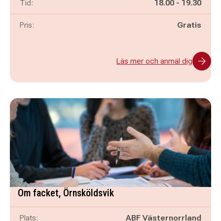
Pågår mellan
och
Tid:
18.00
-
19.30
Pris:
Gratis
Läs mer och anmäl dig
Om facket, Örnsköldsvik
Plats:
ABF Västernorrland