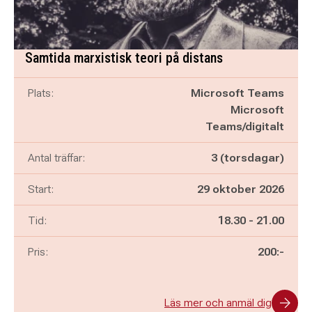
Samtida marxistisk teori på distans
Plats:
Microsoft Teams
Microsoft
Teams/digitalt
Antal träffar:
3 (torsdagar)
Start:
29 oktober 2026
Pågår mellan
och
Tid:
18.30
-
21.00
Pris:
200:-
Läs mer och anmäl dig