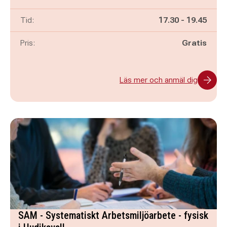
Pågår mellan
och
Tid:
17.30
-
19.45
Pris:
Gratis
Läs mer och anmäl dig
SAM - Systematiskt Arbetsmiljöarbete - fysisk