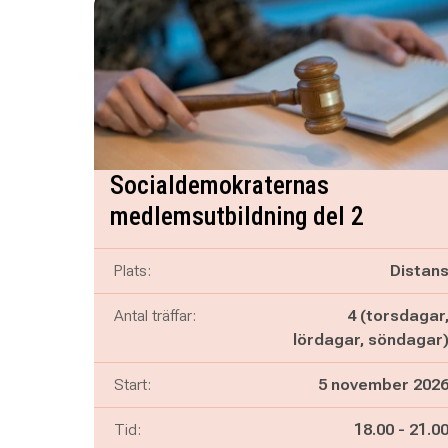
Socialdemokraternas
medlemsutbildning del 2
Plats:
Distan
Antal träffar:
4 (torsdagar
lördagar, söndagar
Start:
5 november 202
Pågår mella
och
Tid:
18.00
-
21.0