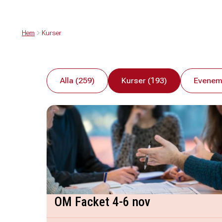
Hem
Kurser
Alla (259)
Kurser (193)
Evenem
OM Facket 4-6 nov