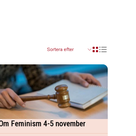
Visa resultaten so
Visa resultaten i ett r
Om Feminism 4-5 november