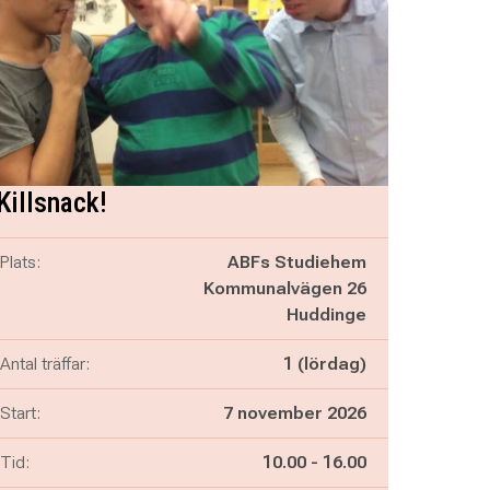
Killsnack!
Plats:
ABFs Studiehem
Kommunalvägen 26
Huddinge
Antal träffar:
1 (lördag)
Start:
7 november 2026
Pågår mellan
och
Tid:
10.00
-
16.00