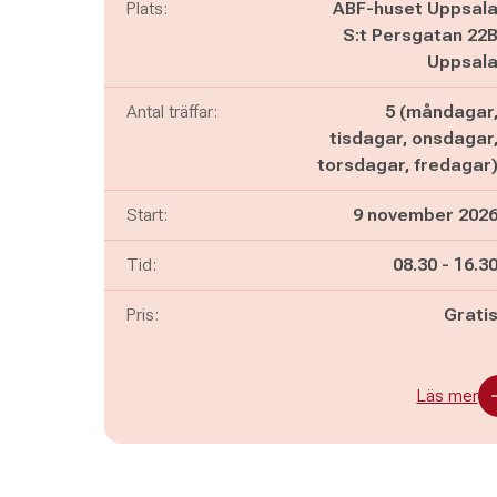
Plats:
ABF-huset Uppsal
S:t Persgatan 22
Uppsal
Antal träffar:
5 (måndagar
tisdagar, onsdagar
torsdagar, fredagar
Start:
9 november 202
Pågår mella
och
Tid:
08.30
-
16.3
Pris:
Grati
Läs mer