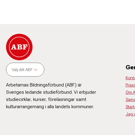
Ge
Välj ditt ABF
Kont
Arbetarnas Bildningsförbund (ABF) är
Pres
Sveriges ledande studieförbund. Vi erbjuder
Om 
studiecirklar, kurser, föreläsningar samt
Sama
kulturarrangemang i alla landets kommuner.
Start
Jag vi