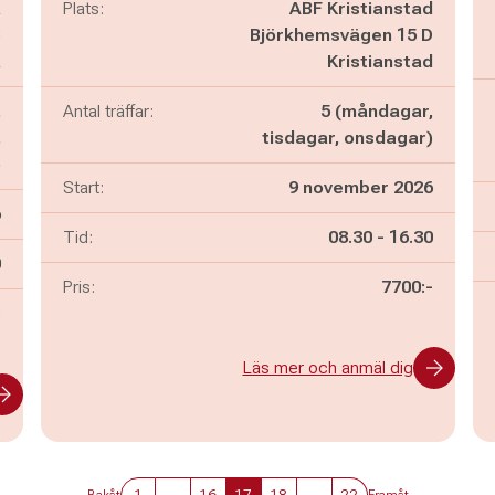
a
Plats:
ABF Kristianstad
B
Björkhemsvägen 15 D
a
Kristianstad
,
Antal träffar:
5 (måndagar,
,
tisdagar, onsdagar)
)
Start:
9 november 2026
6
Pågår mellan
och
Tid:
08.30
-
16.30
n
0
Pris:
7700:-
s
Läs mer och anmäl dig
1
...
16
17
18
...
22