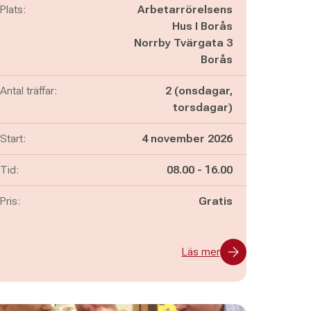
Plats:
Arbetarrörelsens
Hus I Borås
Norrby Tvärgata 3
Borås
Antal träffar:
2 (onsdagar,
torsdagar)
Start:
4 november 2026
Pågår mellan
och
Tid:
08.00
-
16.00
Pris:
Gratis
Läs mer