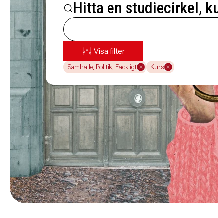
Hitta en studiecirkel, k
Visa filter
Samhälle, Politik, Fackligt
Kurs