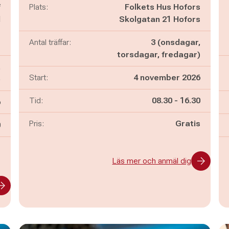
f
Plats:
Folkets Hus Hofors
l
Skolgatan 21 Hofors
1
Antal träffar:
3 (onsdagar,
e
torsdagar, fredagar)
,
Start:
4 november 2026
)
Pågår mellan
och
Tid:
08.30
-
16.30
6
Pris:
Gratis
n
0
-
Läs mer och anmäl dig