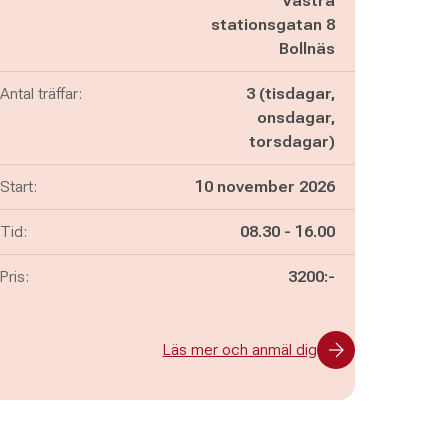
Västra
stationsgatan 8
Bollnäs
Antal träffar:
3 (tisdagar,
onsdagar,
torsdagar)
Start:
10 november 2026
Pågår mellan
och
Tid:
08.30
-
16.00
Pris:
3200:-
Läs mer och anmäl dig