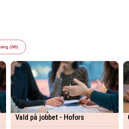
ang (66)
Vald på jobbet - Hofors