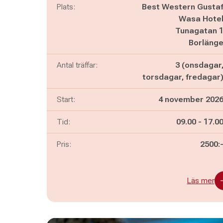
Plats:
Best Western Gusta
Wasa Hote
Tunagatan 
Borläng
Antal träffar:
3 (onsdagar
torsdagar, fredagar
Start:
4 november 202
Pågår mella
och
Tid:
09.00
-
17.0
Pris:
2500:
Läs mer