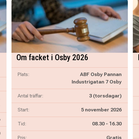
Om facket i Osby 2026
Plats:
ABF Osby Pannan
Industrigatan 7 Osby
s
Antal träffar:
3 (torsdagar)
,
)
Start:
5 november 2026
6
Pågår mellan
och
Tid:
08.30
-
16.30
n
0
Pris:
Gratis