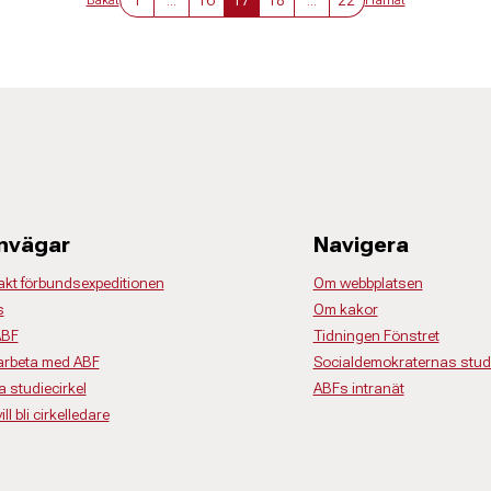
Bakåt
Framåt
nvägar
Navigera
akt förbundsexpeditionen
Om webbplatsen
s
Om kakor
ABF
Tidningen Fönstret
rbeta med ABF
Socialdemokraternas studi
a studiecirkel
ABFs intranät
ll bli cirkelledare