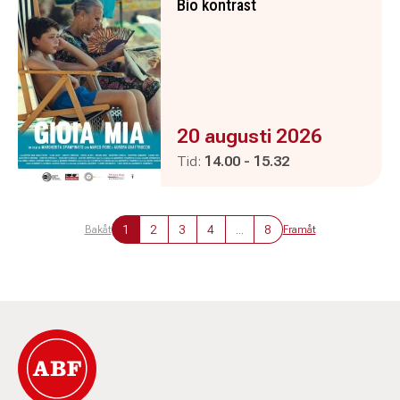
Bio kontrast
Evenemanget är :
20 augusti 2026
Pågår mellan
och
Tid:
14.00
-
15.32
1
2
3
4
...
8
Bakåt
Framåt