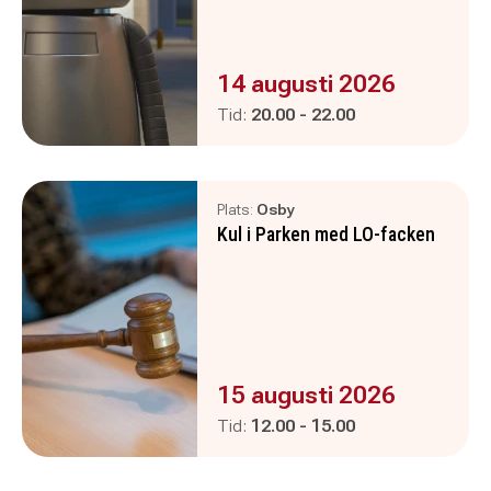
Evenemanget är :
14 augusti 2026
Pågår mellan
och
Tid:
20.00
-
22.00
Plats:
Osby
Kul i Parken med LO-facken
Evenemanget är :
15 augusti 2026
Pågår mellan
och
Tid:
12.00
-
15.00