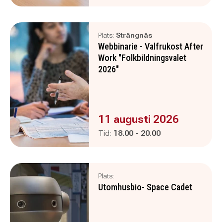
Plats:
Strängnäs
Webbinarie - Valfrukost After
Work "Folkbildningsvalet
2026"
Evenemanget är :
11 augusti 2026
Pågår mellan
och
Tid:
18.00
-
20.00
Plats:
Utomhusbio- Space Cadet