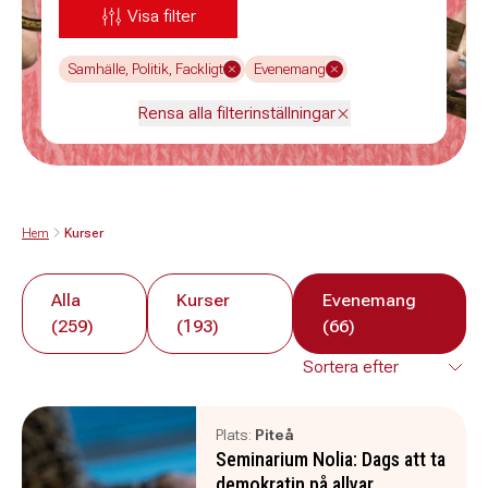
Visa filter
Samhälle, Politik, Fackligt
Evenemang
Rensa alla filterinställningar
Hem
Kurser
Alla
Kurser
Evenemang
(259)
(193)
(66)
Plats:
Piteå
Seminarium Nolia: Dags att ta
demokratin på allvar