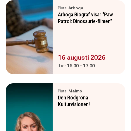
Plats:
Arboga
Arboga Biograf visar "Paw
Patrol: Dinosaurie-filmen"
Evenemanget är :
16 augusti 2026
Pågår mellan
och
Tid:
15.00
-
17.00
Plats:
Malmö
Den Rödgröna
Kulturvisionen!