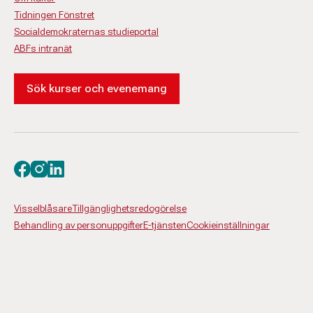
Tidningen Fönstret
Socialdemokraternas studieportal
ABFs intranät
Sök kurser och evenemang
Besök oss på facebook
Besök oss på instagram
Besök oss på linkedin
Visselblåsare
Tillgänglighetsredogörelse
Behandling av personuppgifter
E-tjänsten
Cookieinställningar