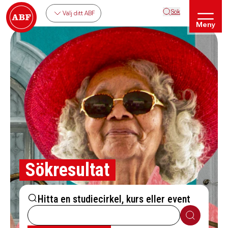
Sök
Välj ditt ABF
Meny
Sökresultat
Hitta en studiecirkel, kurs eller event
Sök