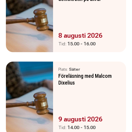
Evenemanget är :
8 augusti 2026
Pågår mellan
och
Tid:
15.00
-
16.00
Plats:
Säter
Föreläsning med Malcom
Dixelius
Evenemanget är :
9 augusti 2026
Pågår mellan
och
Tid:
14.00
-
15.00