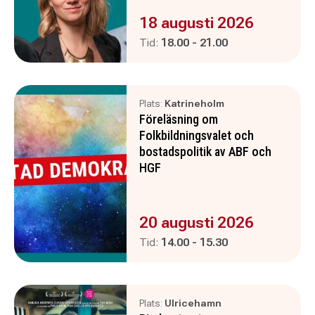
Evenemanget är :
18 augusti 2026
Pågår mellan
och
Tid:
18.00
-
21.00
Plats:
Katrineholm
Föreläsning om
Folkbildningsvalet och
bostadspolitik av ABF och
HGF
Evenemanget är :
20 augusti 2026
Pågår mellan
och
Tid:
14.00
-
15.30
Plats:
Ulricehamn