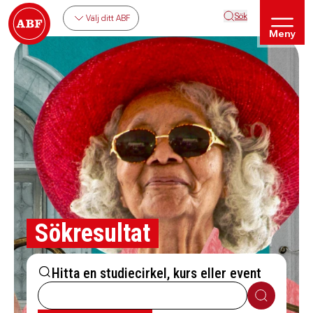
Sök
Välj ditt ABF
Meny
Sökresultat
Hitta en studiecirkel, kurs eller event
Sök