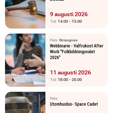
Evenemanget är :
9 augusti 2026
Pågår mellan
och
Tid:
14.00
-
15.00
Plats:
Strängnäs
Webbinarie - Valfrukost After
Work "Folkbildningsvalet
2026"
Evenemanget är :
11 augusti 2026
Pågår mellan
och
Tid:
18.00
-
20.00
Plats:
Utomhusbio- Space Cadet