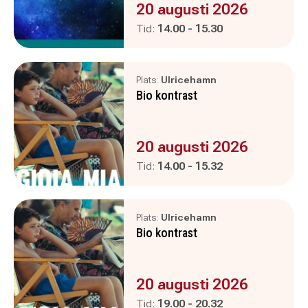
Evenemanget är :
20 augusti 2026
Pågår mellan
och
Tid:
14.00
-
15.30
Plats:
Ulricehamn
Bio kontrast
Evenemanget är :
20 augusti 2026
Pågår mellan
och
Tid:
14.00
-
15.32
Plats:
Ulricehamn
Bio kontrast
Evenemanget är :
20 augusti 2026
Pågår mellan
och
Tid:
19.00
-
20.32