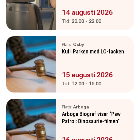
Evenemanget är :
14 augusti 2026
Pågår mellan
och
Tid:
20.00
-
22.00
Plats:
Osby
Kul i Parken med LO-facken
Evenemanget är :
15 augusti 2026
Pågår mellan
och
Tid:
12.00
-
15.00
Plats:
Arboga
Arboga Biograf visar "Paw
Patrol: Dinosaurie-filmen"
Evenemanget är :
16 augusti 2026