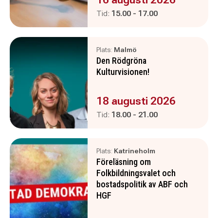
Pågår mellan
och
Tid:
15.00
-
17.00
Plats:
Malmö
Den Rödgröna
Kulturvisionen!
Evenemanget är :
18 augusti 2026
Pågår mellan
och
Tid:
18.00
-
21.00
Plats:
Katrineholm
Föreläsning om
Folkbildningsvalet och
bostadspolitik av ABF och
HGF