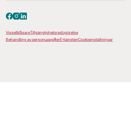
Besök oss på facebook
Besök oss på instagram
Besök oss på linkedin
Visselblåsare
Tillgänglighetsredogörelse
Behandling av personuppgifter
E-tjänsten
Cookieinställningar