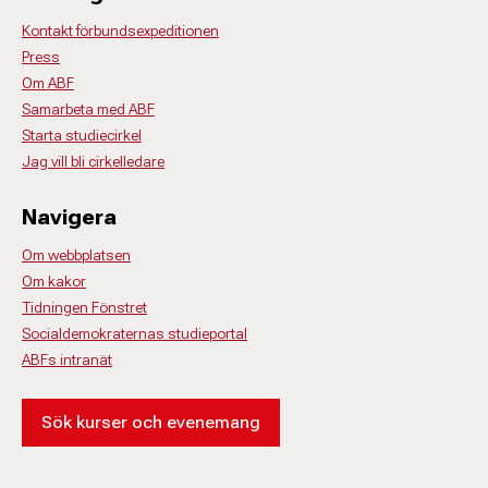
Kontakt förbundsexpeditionen
Press
Om ABF
Samarbeta med ABF
Starta studiecirkel
Jag vill bli cirkelledare
Navigera
Om webbplatsen
Om kakor
Tidningen Fönstret
Socialdemokraternas studieportal
ABFs intranät
Sök kurser och evenemang