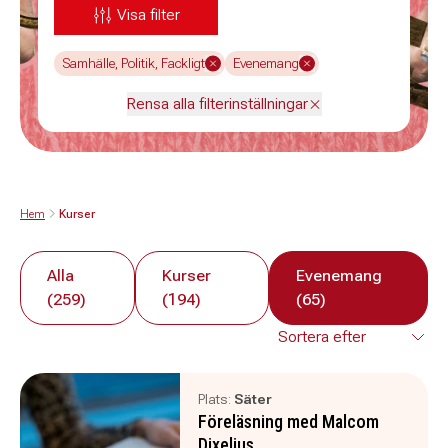
Visa filter
Samhälle, Politik, Fackligt
Evenemang
Rensa alla filterinställningar
Hem
Kurser
Alla
Kurser
Evenemang
(259)
(194)
(65)
Plats:
Säter
Föreläsning med Malcom
Dixelius