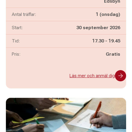
Edsbyn
Antal träffar:
1 (onsdag)
Start:
30 september 2026
Pågår mellan
och
Tid:
17.30
-
19.45
Pris:
Gratis
Läs mer och anmäl dig