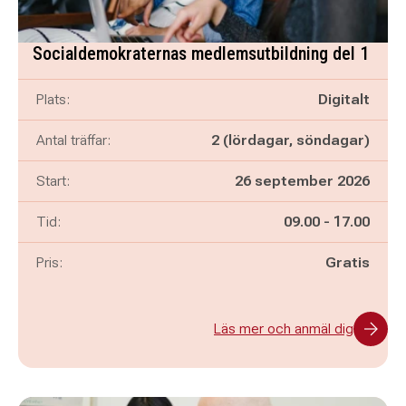
Socialdemokraternas medlemsutbildning del 1
Plats:
Digitalt
Antal träffar:
2 (lördagar, söndagar)
Start:
26 september 2026
Pågår mellan
och
Tid:
09.00
-
17.00
Pris:
Gratis
Läs mer och anmäl dig