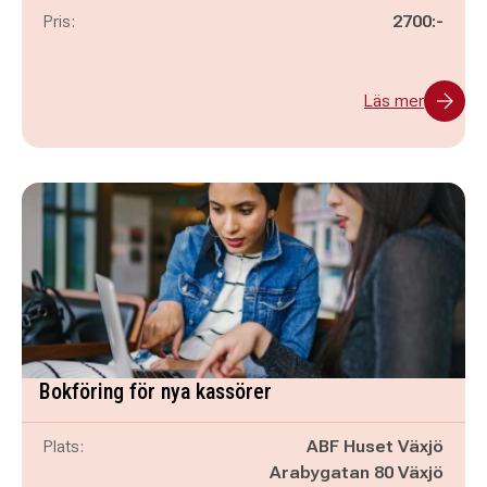
Pris:
2700:-
Läs mer
Bokföring för nya kassörer
Plats:
ABF Huset Växjö
Arabygatan 80 Växjö