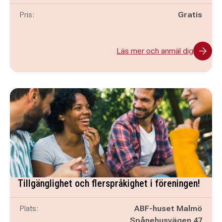
Pris:
Gratis
Läs mer och anmäl dig
Tillgänglighet och flerspråkighet i föreningen!
Plats:
ABF-huset Malmö
Spånehusvägen 47