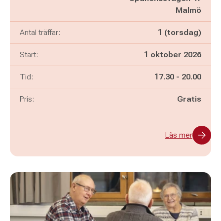
Malmö
Antal träffar:
1 (torsdag)
Start:
1 oktober 2026
Pågår mellan
och
Tid:
17.30
-
20.00
Pris:
Gratis
Läs mer