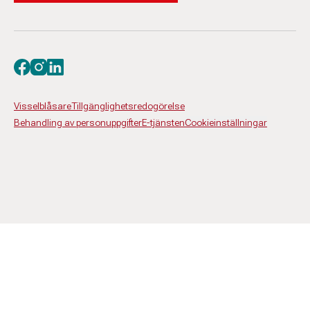
Besök oss på facebook
Besök oss på instagram
Besök oss på linkedin
Visselblåsare
Tillgänglighetsredogörelse
Behandling av personuppgifter
E-tjänsten
Cookieinställningar