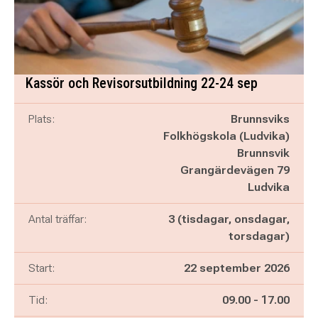
Kassör och Revisorsutbildning 22-24 sep
Plats:
Brunnsviks
Folkhögskola (Ludvika)
Brunnsvik
Grangärdevägen 79
Ludvika
Antal träffar:
3 (tisdagar, onsdagar,
torsdagar)
Start:
22 september 2026
Pågår mellan
och
Tid:
09.00
-
17.00