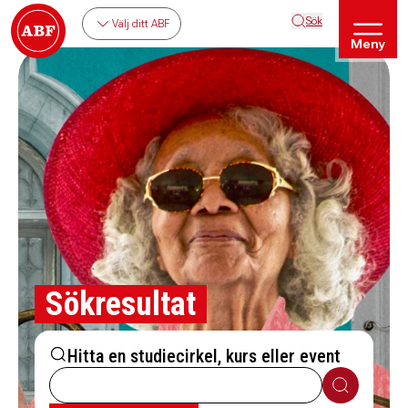
Sök
Välj ditt ABF
Meny
Sökresultat
Hitta en studiecirkel, kurs eller event
Sök