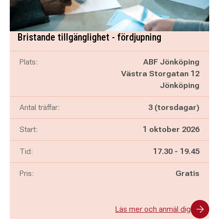
Bristande tillgänglighet - fördjupning
Plats:
ABF Jönköping
Västra Storgatan 12
Jönköping
Antal träffar:
3 (torsdagar)
Start:
1 oktober 2026
Pågår mellan
och
Tid:
17.30
-
19.45
Pris:
Gratis
Läs mer och anmäl dig