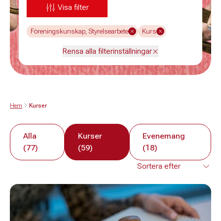
Visa filter
Föreningskunskap, Styrelsearbete
Kurs
Rensa alla filterinställningar
Hem
Kurser
Alla
Kurser
Evenemang
(77)
(59)
(18)