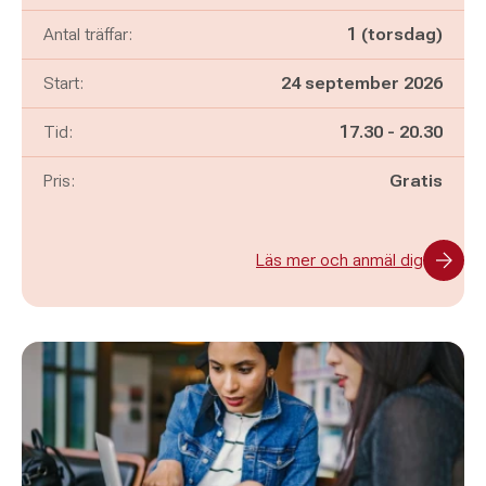
Antal träffar:
1 (torsdag)
Start:
24 september 2026
Pågår mellan
och
Tid:
17.30
-
20.30
Pris:
Gratis
Läs mer och anmäl dig