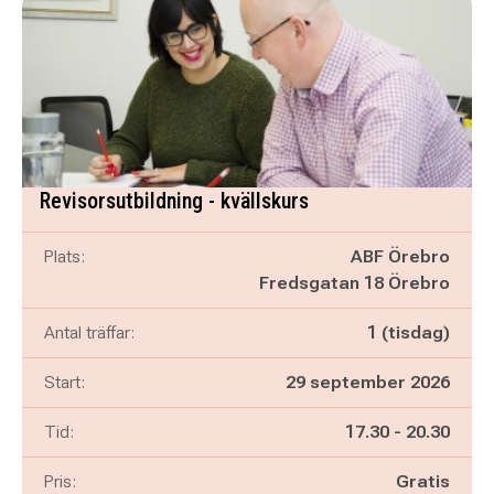
Revisorsutbildning - kvällskurs
Plats:
ABF Örebro
Fredsgatan 18 Örebro
Antal träffar:
1 (tisdag)
Start:
29 september 2026
Pågår mellan
och
Tid:
17.30
-
20.30
Pris:
Gratis