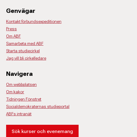
Genvägar
Kontakt förbundsexpeditionen
Press
Om ABF
Samarbeta med ABF
Starta studiecirkel
Jag vill bli cirkelledare
Navigera
Om webbplatsen
Om kakor
Tidningen Fönstret
Socialdemokraternas studieportal
ABFs intranät
Sök kurser och evenemang