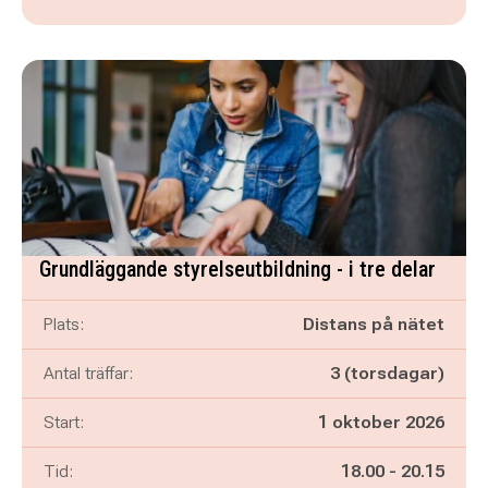
Grundläggande styrelseutbildning - i tre delar
Plats:
Distans på nätet
Antal träffar:
3 (torsdagar)
Start:
1 oktober 2026
Pågår mellan
och
Tid:
18.00
-
20.15