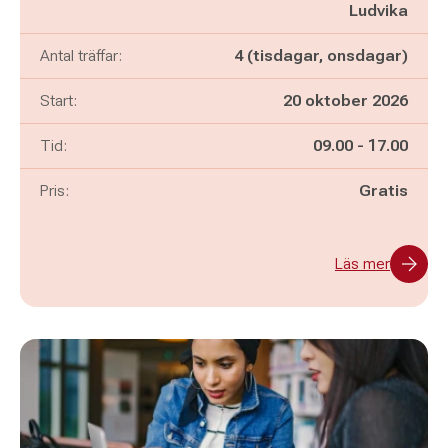
Ludvika
Antal träffar:
4 (tisdagar, onsdagar)
Start:
20 oktober 2026
Pågår mellan
och
Tid:
09.00
-
17.00
Pris:
Gratis
Läs mer