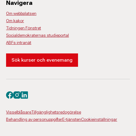
Navigera
Om webbplatsen
Om kakor
Tidningen Fönstret
Socialdemokraternas studieportal
ABFs intranät
Sök kurser och evenemang
Besök oss på facebook
Besök oss på instagram
Besök oss på linkedin
Visselblåsare
Tillgänglighetsredogörelse
Behandling av personuppgifter
E-tjänsten
Cookieinställningar