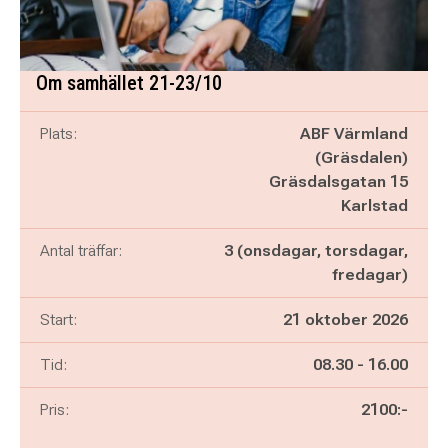
Om samhället 21-23/10
Plats:
ABF Värmland
(Gräsdalen)
Gräsdalsgatan 15
Karlstad
Antal träffar:
3 (onsdagar, torsdagar,
fredagar)
Start:
21 oktober 2026
Pågår mellan
och
Tid:
08.30
-
16.00
Pris:
2100:-