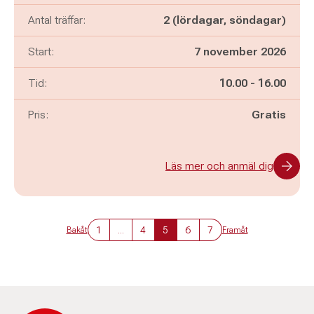
Antal träffar:
2 (lördagar, söndagar)
Start:
7 november 2026
Pågår mellan
och
Tid:
10.00
-
16.00
Pris:
Gratis
Läs mer och anmäl dig
1
...
4
5
6
7
Bakåt
Framåt