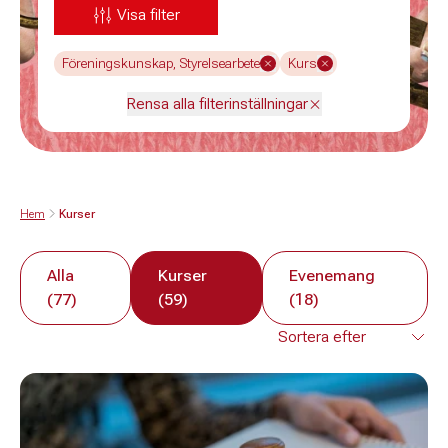
Visa filter
Föreningskunskap, Styrelsearbete
Kurs
Rensa alla filterinställningar
Hem
Kurser
Alla
Kurser
Evenemang
(77)
(59)
(18)