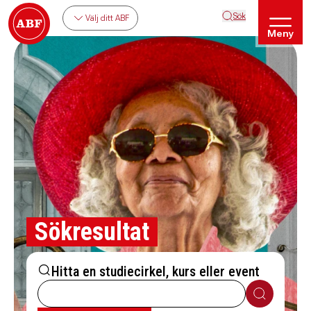
Sök
Välj ditt ABF
Meny
Sökresultat
Hitta en studiecirkel, kurs eller event
Sök