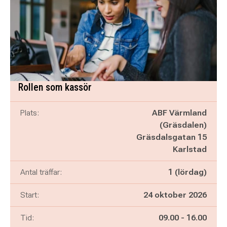
Rollen som kassör
Plats:
ABF Värmland
(Gräsdalen)
Gräsdalsgatan 15
Karlstad
Antal träffar:
1 (lördag)
Start:
24 oktober 2026
Pågår mellan
och
Tid:
09.00
-
16.00