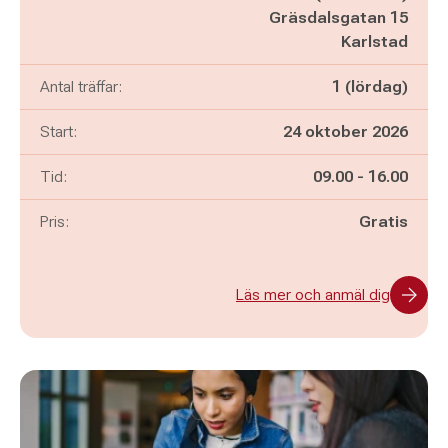
Gräsdalsgatan 15
Karlstad
Antal träffar:
1 (lördag)
Start:
24 oktober 2026
Pågår mellan
och
Tid:
09.00
-
16.00
Pris:
Gratis
Läs mer och anmäl dig