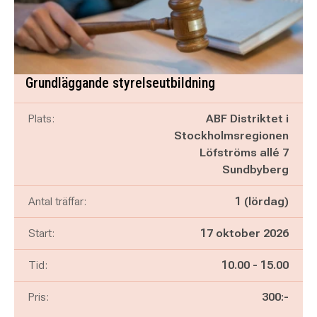
Grundläggande styrelseutbildning
Plats:
ABF Distriktet i
Stockholmsregionen
Löfströms allé 7
Sundbyberg
Antal träffar:
1 (lördag)
Start:
17 oktober 2026
Pågår mellan
och
Tid:
10.00
-
15.00
Pris:
300:-