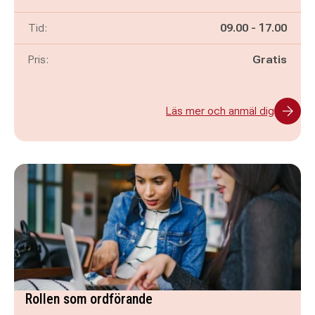
Pågår mellan
och
Tid:
09.00
-
17.00
Pris:
Gratis
Läs mer och anmäl dig
Rollen som ordförande