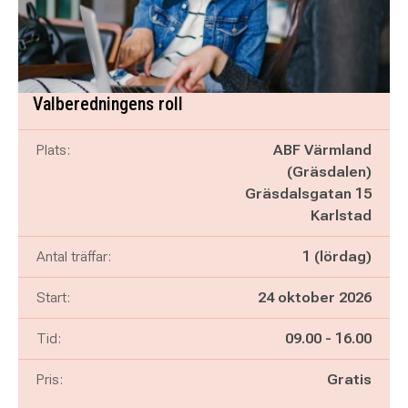
Valberedningens roll
Plats:
ABF Värmland
(Gräsdalen)
Gräsdalsgatan 15
Karlstad
Antal träffar:
1 (lördag)
Start:
24 oktober 2026
Pågår mellan
och
Tid:
09.00
-
16.00
Pris:
Gratis