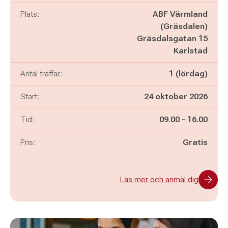
Plats:
ABF Värmland
(Gräsdalen)
Gräsdalsgatan 15
Karlstad
Antal träffar:
1 (lördag)
Start:
24 oktober 2026
Pågår mellan
och
Tid:
09.00
-
16.00
Pris:
Gratis
Läs mer och anmäl dig