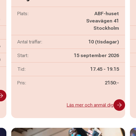
t
1
Plats:
ABF-huset
m
Sveavägen 41
Stockholm
)
Antal träffar:
10 (tisdagar)
6
Start:
15 september 2026
n
0
Pågår mellan
och
Tid:
17.45
-
19.15
-
Pris:
2150:-
Läs mer och anmäl dig