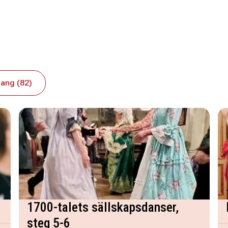
ang (82)
1700-talets sällskapsdanser,
steg 5-6