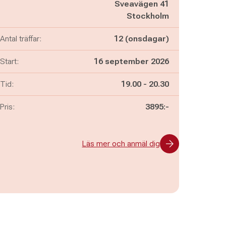
Sveavägen 41
Stockholm
Antal träffar:
12 (onsdagar)
Start:
16 september 2026
Pågår mellan
och
Tid:
19.00
-
20.30
Pris:
3895:-
Läs mer och anmäl dig