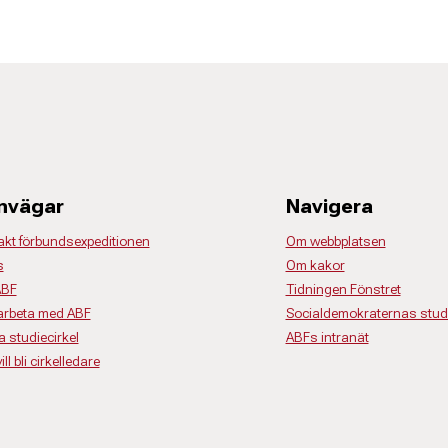
nvägar
Navigera
akt förbundsexpeditionen
Om webbplatsen
s
Om kakor
ABF
Tidningen Fönstret
rbeta med ABF
Socialdemokraternas studi
a studiecirkel
ABFs intranät
ll bli cirkelledare