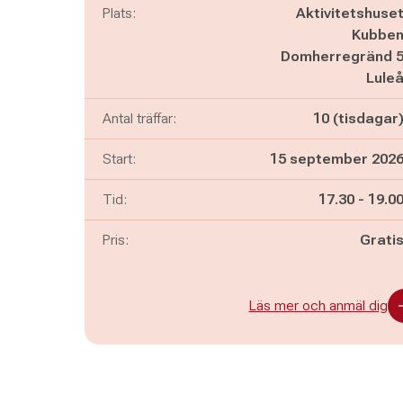
Plats:
Aktivitetshuse
Kubbe
Domherregränd 
Lule
Antal träffar:
10 (tisdagar
Start:
15 september 202
Pågår mella
och
Tid:
17.30
-
19.0
Pris:
Grati
Läs mer och anmäl dig