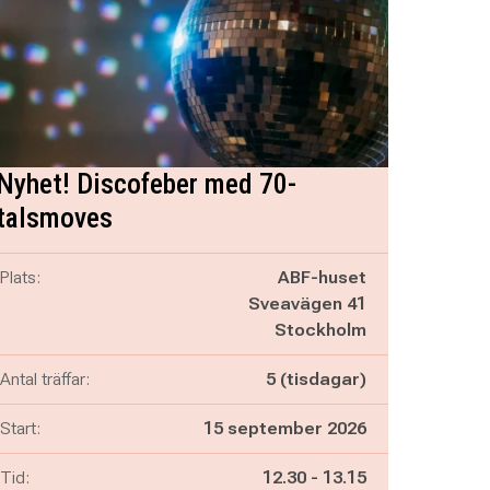
Nyhet! Discofeber med 70-
talsmoves
Plats:
ABF-huset
Sveavägen 41
Stockholm
Antal träffar:
5 (tisdagar)
Start:
15 september 2026
Pågår mellan
och
Tid:
12.30
-
13.15