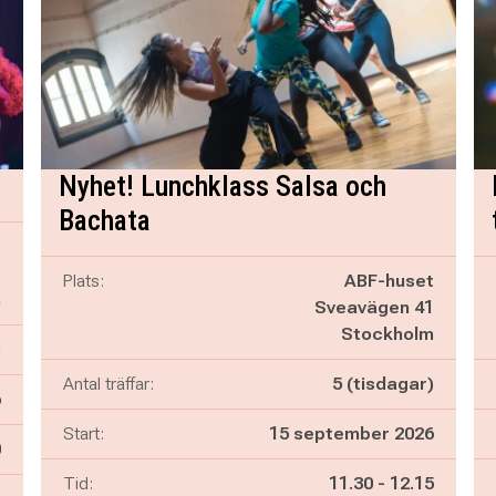
Nyhet! Lunchklass Salsa och
Bachata
t
1
Plats:
ABF-huset
m
Sveavägen 41
Stockholm
)
Antal träffar:
5 (tisdagar)
6
Start:
15 september 2026
n
0
Pågår mellan
och
Tid:
11.30
-
12.15