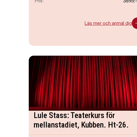
Pris:
3895:
Läs mer och anmäl dig
Lule Stass: Teaterkurs för
mellanstadiet, Kubben. Ht-26.