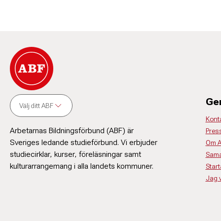
Ge
Välj ditt ABF
Kont
Arbetarnas Bildningsförbund (ABF) är
Pres
Sveriges ledande studieförbund. Vi erbjuder
Om 
studiecirklar, kurser, föreläsningar samt
Sama
kulturarrangemang i alla landets kommuner.
Start
Jag vi