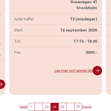
Sveavägen 41
t
Stockholm
n
5
Antal träffar:
12 (onsdagar)
å
Start:
16 september 2026
)
Pågår mellan
och
Tid:
17.15
-
18.45
6
Pris:
3895:-
n
0
s
Läs mer och anmäl dig
1
...
23
24
25
...
31
Bakåt
Framåt