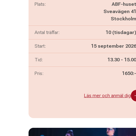
Plats:
ABF-huse
Sveavägen 4
Stockhol
Antal träffar:
10 (tisdagar
Start:
15 september 202
Pågår mella
och
Tid:
13.30
-
15.0
Pris:
1650:
Läs mer och anmäl dig