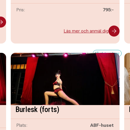
-
Pris:
795:-
Läs mer och anmäl dig
Få platser kvar
Burlesk (forts)
Plats:
ABF-huset