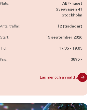
Plats:
ABF-huset
Sveavägen 41
Stockholm
Antal träffar:
12 (tisdagar)
Start:
15 september 2026
Pågår mellan
och
Tid:
17.35
-
19.05
Pris:
3895:-
Läs mer och anmäl dig