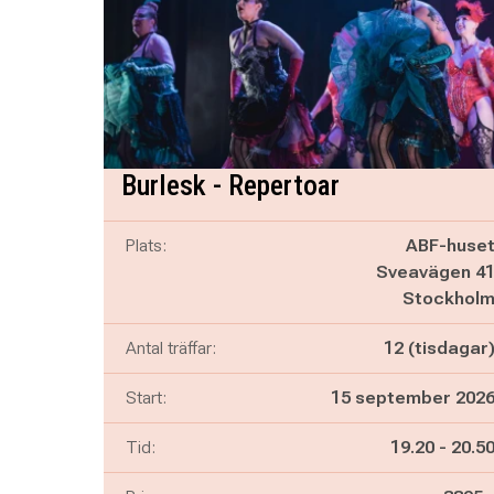
Burlesk - Repertoar
Plats:
ABF-huse
Sveavägen 4
Stockhol
Antal träffar:
12 (tisdagar
Start:
15 september 202
Pågår mella
och
Tid:
19.20
-
20.5