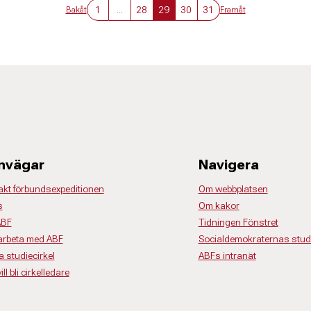
1
...
28
29
30
31
Bakåt
Framåt
nvägar
Navigera
akt förbundsexpeditionen
Om webbplatsen
s
Om kakor
ABF
Tidningen Fönstret
rbeta med ABF
Socialdemokraternas studi
a studiecirkel
ABFs intranät
ll bli cirkelledare