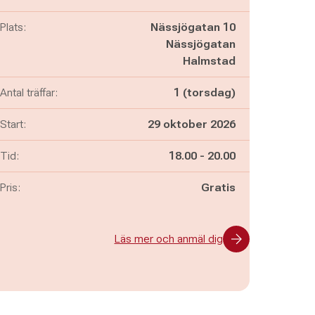
Plats:
Nässjögatan 10
Nässjögatan
Halmstad
Antal träffar:
1 (torsdag)
Start:
29 oktober 2026
Pågår mellan
och
Tid:
18.00
-
20.00
Pris:
Gratis
Läs mer och anmäl dig