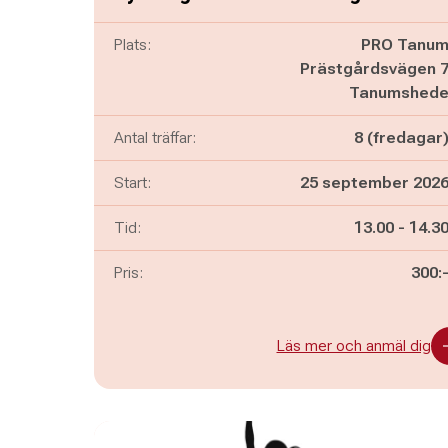
Plats:
PRO Tanu
Prästgårdsvägen 
Tanumshed
Antal träffar:
8 (fredagar
Start:
25 september 202
Pågår mella
och
Tid:
13.00
-
14.3
Pris:
300:
Läs mer och anmäl dig