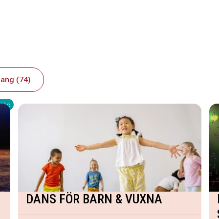
ang (74)
i kö
DANS FÖR BARN & VUXNA