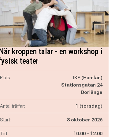
När kroppen talar - en workshop i
fysisk teater
Plats:
IKF (Humlan)
Stationsgatan 24
Borlänge
Antal träffar:
1 (torsdag)
Start:
8 oktober 2026
Pågår mellan
och
Tid:
10.00
-
12.00