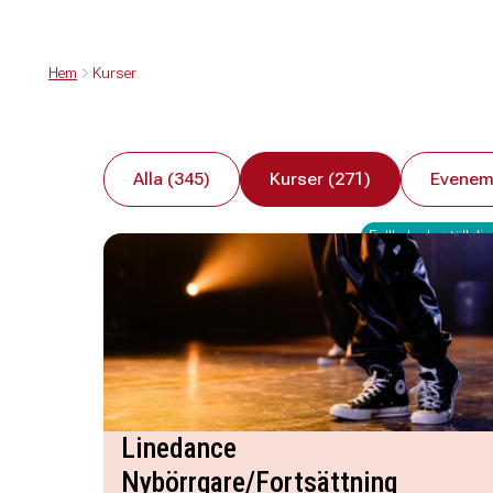
Hem
Kurser
Alla (345)
Kurser (271)
Evenem
Fullbokad - ställ dig 
Linedance
Nybörrgare/Fortsättning