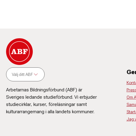
Ge
Välj ditt ABF
Kont
Arbetarnas Bildningsförbund (ABF) är
Pres
Sveriges ledande studieförbund. Vi erbjuder
Om 
studiecirklar, kurser, föreläsningar samt
Sama
kulturarrangemang i alla landets kommuner.
Start
Jag vi