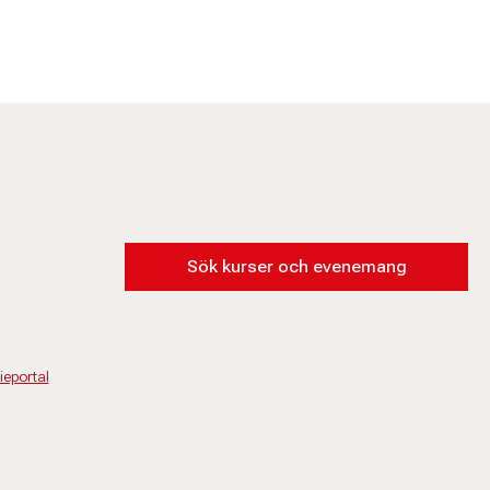
Sök kurser och evenemang
eportal