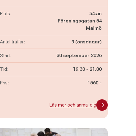
Plats:
54:an
Föreningsgatan 54
Malmö
Antal träffar:
9 (onsdagar)
Start:
30 september 2026
Pågår mellan
och
Tid:
19.30
-
21.00
Pris:
1560:-
Läs mer och anmäl dig