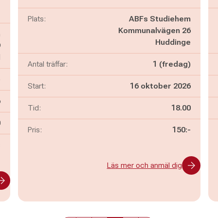
Plats:
ABFs Studiehem
Kommunalvägen 26
n
Huddinge
9
d
Antal träffar:
1 (fredag)
)
Start:
16 oktober 2026
6
Börjar kl:
Tid:
18.00
n
0
Pris:
150:-
s
Läs mer och anmäl dig