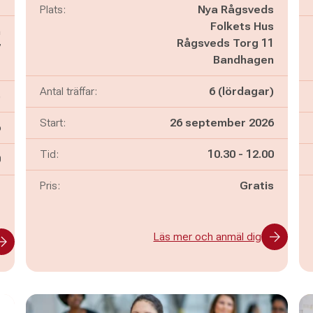
Plats:
Nya Rågsveds
Folkets Hus
m
Rågsveds Torg 11
7
Bandhagen
e
Antal träffar:
6 (lördagar)
)
Start:
26 september 2026
6
Pågår mellan
och
Tid:
10.30
-
12.00
n
0
Pris:
Gratis
-
Läs mer och anmäl dig