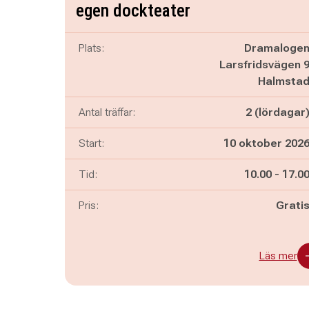
egen dockteater
Plats:
Dramaloge
Larsfridsvägen 
Halmsta
Antal träffar:
2 (lördagar
Start:
10 oktober 202
Pågår mella
och
Tid:
10.00
-
17.0
Pris:
Grati
Läs mer