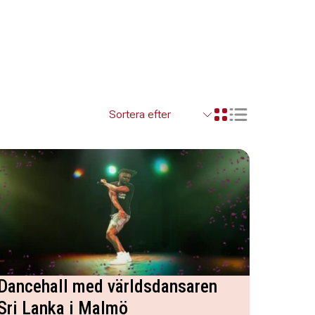
Visa resultaten so
Visa resultaten i ett r
Dancehall med världsdansaren
Sri Lanka i Malmö