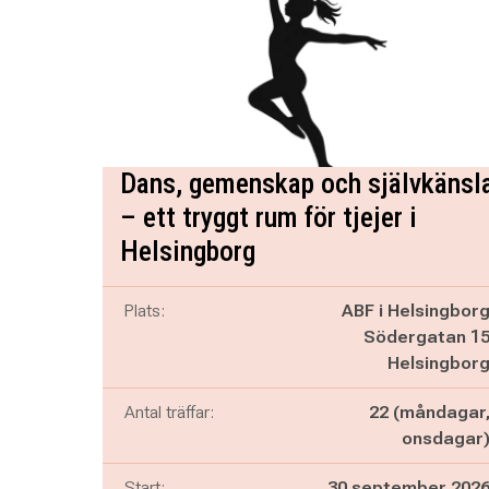
Dans, gemenskap och självkänsl
– ett tryggt rum för tjejer i
Helsingborg
Plats:
ABF i Helsingbor
Södergatan 1
Helsingbor
Antal träffar:
22 (måndagar
onsdagar
Start:
30 september 202