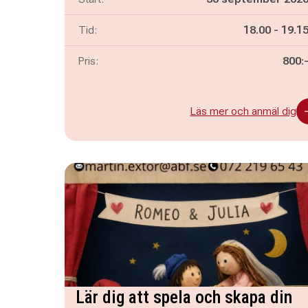
Pågår mella
och
Tid:
18.00
-
19.1
Pris:
800:
Läs mer och anmäl dig
Lär dig att spela och skapa din