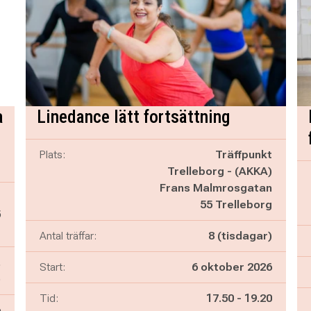
a
Linedance lätt fortsättning
Plats:
Träffpunkt
Trelleborg - (AKKA)
Frans Malmrosgatan
g
55 Trelleborg
5
g
Antal träffar:
8 (tisdagar)
,
Start:
6 oktober 2026
)
Pågår mellan
och
Tid:
17.50
-
19.20
6