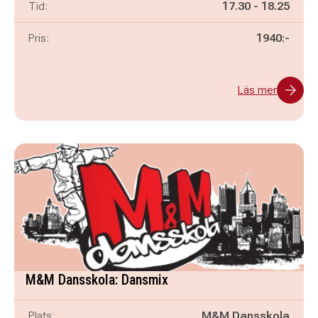
Pågår mellan
och
Tid:
17.30
-
18.25
Pris:
1940:-
Läs mer
M&M Dansskola: Dansmix
Plats:
M&M Dansskola