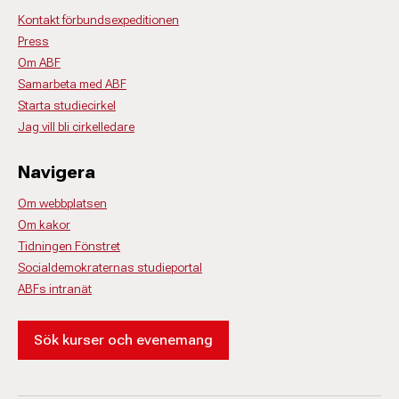
Kontakt förbundsexpeditionen
Press
Om ABF
Samarbeta med ABF
Starta studiecirkel
Jag vill bli cirkelledare
Navigera
Om webbplatsen
Om kakor
Tidningen Fönstret
Socialdemokraternas studieportal
ABFs intranät
Sök kurser och evenemang