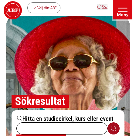
Sök
Välj ditt ABF
Meny
Sökresultat
Hitta en studiecirkel, kurs eller event
Sök