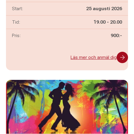
Start:
25 augusti 2026
Pågår mellan
och
Tid:
19.00
-
20.00
Pris:
900:-
Läs mer och anmäl dig