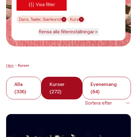
Visa filter
Dans, Teater, Scenkonst
Kurs
Rensa alla filterinställningar
Hem
Kurser
Alla
Kurser
Evenemang
(336)
(272)
(64)