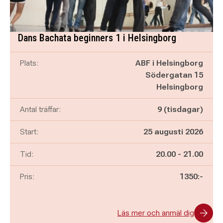
Dans Bachata beginners 1 i Helsingborg
Plats:
ABF i Helsingborg
Södergatan 15
Helsingborg
Antal träffar:
9 (tisdagar)
Start:
25 augusti 2026
Pågår mellan
och
Tid:
20.00
-
21.00
Pris:
1350:-
Läs mer och anmäl dig