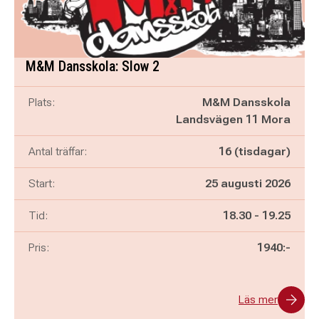
M&M Dansskola: Slow 2
Plats:
M&M Dansskola
Landsvägen 11 Mora
Antal träffar:
16 (tisdagar)
Start:
25 augusti 2026
Pågår mellan
och
Tid:
18.30
-
19.25
Pris:
1940:-
Läs mer