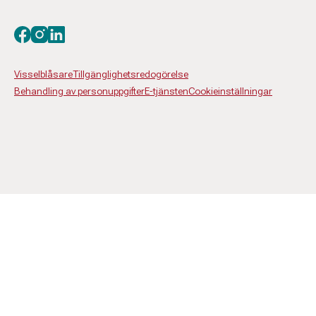
Besök oss på facebook
Besök oss på instagram
Besök oss på linkedin
Visselblåsare
Tillgänglighetsredogörelse
Behandling av personuppgifter
E-tjänsten
Cookieinställningar