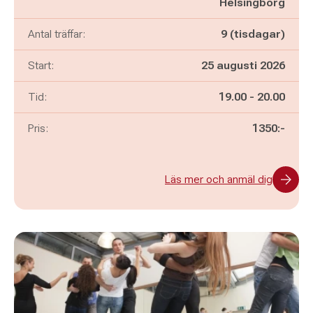
Helsingborg
Antal träffar:
9 (tisdagar)
Start:
25 augusti 2026
Pågår mellan
och
Tid:
19.00
-
20.00
Pris:
1350:-
Läs mer och anmäl dig