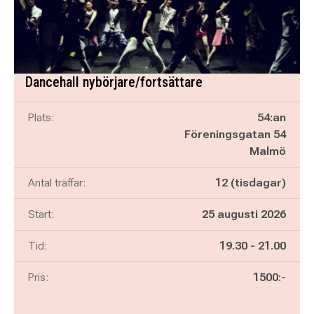
Dancehall nybörjare/fortsättare
Plats:
54:an
Föreningsgatan 54
Malmö
Antal träffar:
12 (tisdagar)
Start:
25 augusti 2026
Pågår mellan
och
Tid:
19.30
-
21.00
Pris:
1500:-