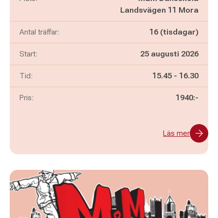
Landsvägen 11 Mora
Antal träffar:
16 (tisdagar)
Start:
25 augusti 2026
Pågår mellan
och
Tid:
15.45
-
16.30
Pris:
1940:-
Läs mer