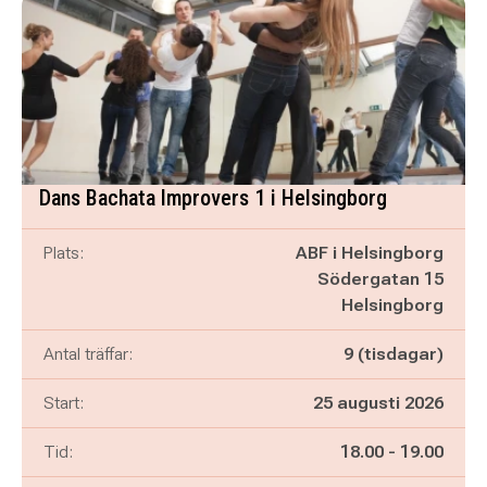
Dans Bachata Improvers 1 i Helsingborg
Plats:
ABF i Helsingborg
Södergatan 15
Helsingborg
Antal träffar:
9 (tisdagar)
Start:
25 augusti 2026
Pågår mellan
och
Tid:
18.00
-
19.00