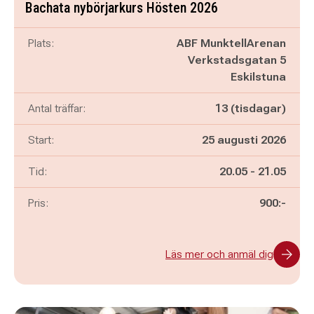
Bachata nybörjarkurs Hösten 2026
Plats:
ABF MunktellArenan
Verkstadsgatan 5
Eskilstuna
Antal träffar:
13 (tisdagar)
Start:
25 augusti 2026
Pågår mellan
och
Tid:
20.05
-
21.05
Pris:
900:-
Läs mer och anmäl dig