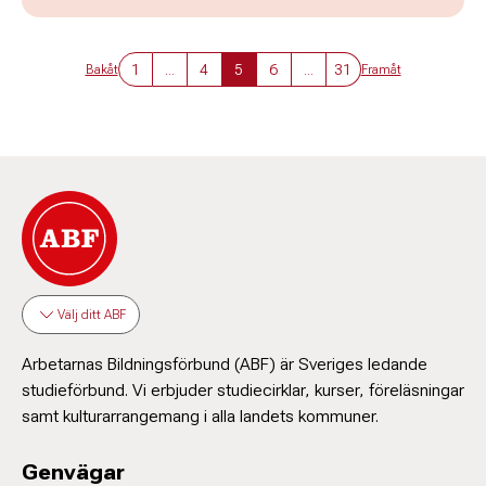
1
...
4
5
6
...
31
Bakåt
Framåt
Välj ditt ABF
Arbetarnas Bildningsförbund (ABF) är Sveriges ledande
studieförbund. Vi erbjuder studiecirklar, kurser, föreläsningar
samt kulturarrangemang i alla landets kommuner.
Genvägar