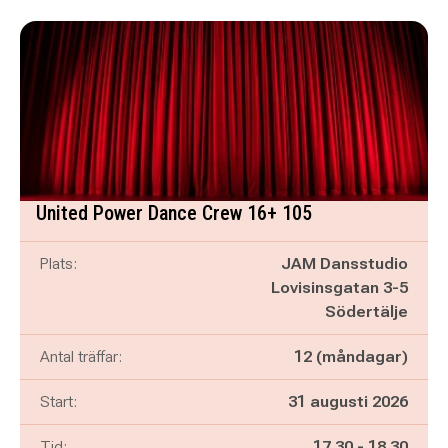
United Power Dance Crew 16+ 105
Plats:
JAM Dansstudio
Lovisinsgatan 3-5
Södertälje
Antal träffar:
12 (måndagar)
Start:
31 augusti 2026
Pågår mellan
och
Tid:
17.30
-
18.30