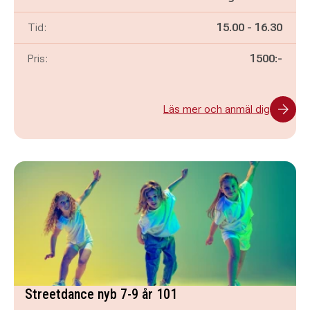
Pågår mellan
och
Tid:
15.00
-
16.30
Pris:
1500:-
Läs mer och anmäl dig
Streetdance nyb 7-9 år 101