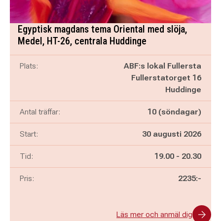
Egyptisk magdans tema Oriental med slöja,
Medel, HT-26, centrala Huddinge
Plats:
ABF:s lokal Fullersta
Fullerstatorget 16
Huddinge
Antal träffar:
10 (söndagar)
Start:
30 augusti 2026
Pågår mellan
och
Tid:
19.00
-
20.30
Pris:
2235:-
Läs mer och anmäl dig