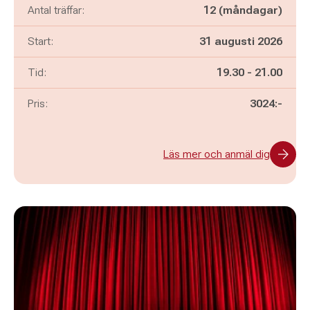
Antal träffar:
12 (måndagar)
Start:
31 augusti 2026
Pågår mellan
och
Tid:
19.30
-
21.00
Pris:
3024:-
Läs mer och anmäl dig