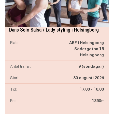
Dans Solo Salsa / Lady styling i Helsingborg
Plats:
ABF i Helsingborg
Södergatan 15
Helsingborg
Antal träffar:
9 (söndagar)
Start:
30 augusti 2026
Pågår mellan
och
Tid:
17.00
-
18.00
Pris:
1350:-