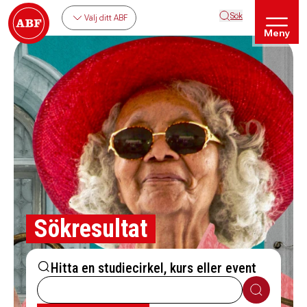
Sök
Välj ditt ABF
Meny
Sökresultat
Hitta en studiecirkel, kurs eller event
Sök