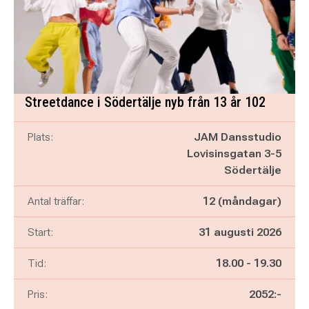
Streetdance i Södertälje nyb från 13 år 102
Plats:
JAM Dansstudio
Lovisinsgatan 3-5
Södertälje
Antal träffar:
12 (måndagar)
Start:
31 augusti 2026
Pågår mellan
och
Tid:
18.00
-
19.30
Pris:
2052:-