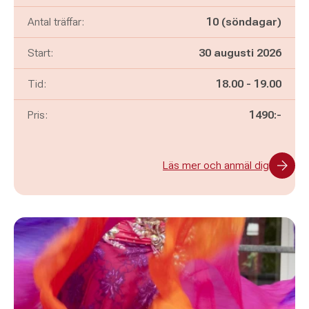
Antal träffar:
10 (söndagar)
Start:
30 augusti 2026
Pågår mellan
och
Tid:
18.00
-
19.00
Pris:
1490:-
Läs mer och anmäl dig