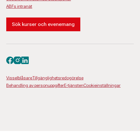
ABFs intranät
Sök kurser och evenemang
Besök oss på facebook
Besök oss på instagram
Besök oss på linkedin
Visselblåsare
Tillgänglighetsredogörelse
Behandling av personuppgifter
E-tjänsten
Cookieinställningar