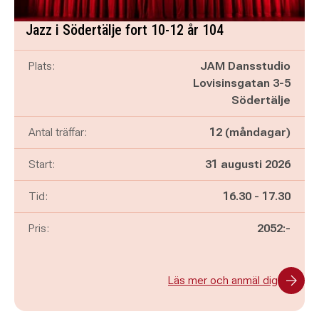
Jazz i Södertälje fort 10-12 år 104
Plats:
JAM Dansstudio
Lovisinsgatan 3-5
Södertälje
Antal träffar:
12 (måndagar)
Start:
31 augusti 2026
Pågår mellan
och
Tid:
16.30
-
17.30
Pris:
2052:-
Läs mer och anmäl dig