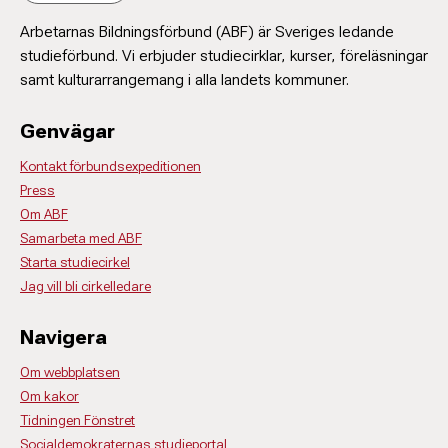
Arbetarnas Bildningsförbund (ABF) är Sveriges ledande
studieförbund. Vi erbjuder studiecirklar, kurser, föreläsningar
samt kulturarrangemang i alla landets kommuner.
Genvägar
Kontakt förbundsexpeditionen
Press
Om ABF
Samarbeta med ABF
Starta studiecirkel
Jag vill bli cirkelledare
Navigera
Om webbplatsen
Om kakor
Tidningen Fönstret
Socialdemokraternas studieportal