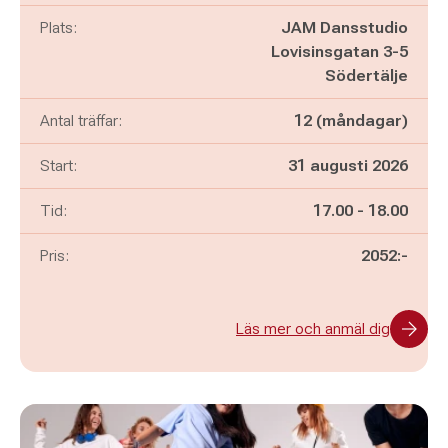
Plats:
JAM Dansstudio
Lovisinsgatan 3-5
Södertälje
Antal träffar:
12 (måndagar)
Start:
31 augusti 2026
Pågår mellan
och
Tid:
17.00
-
18.00
Pris:
2052:-
Läs mer och anmäl dig