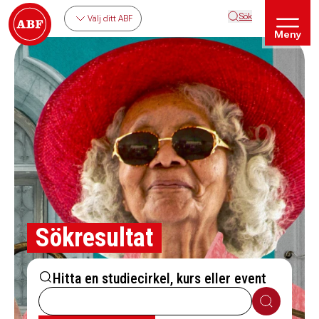
Sök
Välj ditt ABF
Meny
Sökresultat
Hitta en studiecirkel, kurs eller event
Sök