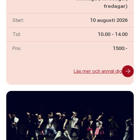
fredagar)
Start:
10 augusti 2026
Pågår mellan
och
Tid:
10.00
-
14.00
Pris:
1500:-
Läs mer och anmäl dig