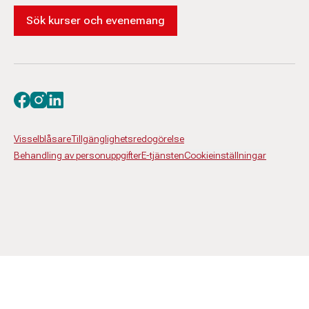
Sök kurser och evenemang
Besök oss på facebook
Besök oss på instagram
Besök oss på linkedin
Visselblåsare
Tillgänglighetsredogörelse
Behandling av personuppgifter
E-tjänsten
Cookieinställningar