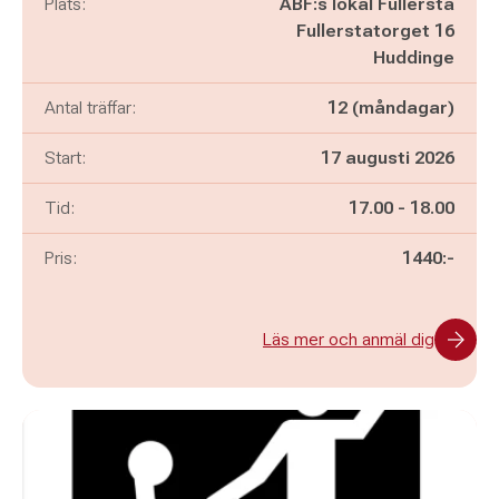
Plats:
ABF:s lokal Fullersta
Fullerstatorget 16
Huddinge
Antal träffar:
12 (måndagar)
Start:
17 augusti 2026
Pågår mellan
och
Tid:
17.00
-
18.00
Pris:
1440:-
Läs mer och anmäl dig