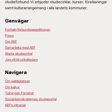
studieförbund. Vi erbjuder studiecirklar, kurser, föreläsningar
samt kulturarrangemang i alla landets kommuner.
Genvägar
Kontakt förbundsexpeditionen
Press
Om ABF
Samarbeta med ABF
Starta studiecirkel
Jag vill bli cirkelledare
Navigera
Om webbplatsen
Om kakor
Tidningen Fönstret
Socialdemokraternas studieportal
ABFs intranät