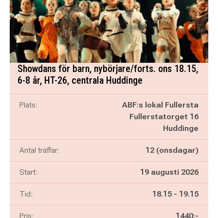
Showdans för barn, nybörjare/forts. ons 18.15,
6-8 år, HT-26, centrala Huddinge
Plats:
ABF:s lokal Fullersta
Fullerstatorget 16
Huddinge
Antal träffar:
12 (onsdagar)
Start:
19 augusti 2026
Pågår mellan
och
Tid:
18.15
-
19.15
Pris:
1440:-