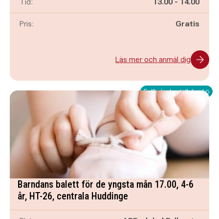
Pågår mellan
och
Tid:
13.00
-
14.00
Pris:
Gratis
Läs mer och anmäl dig
Fullbokad - ställ dig i kö
Barndans balett för de yngsta mån 17.00, 4-6
år, HT-26, centrala Huddinge