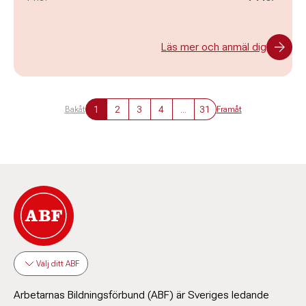
Läs mer och anmäl dig
1
2
3
4
...
31
Bakåt
Framåt
Välj ditt ABF
Arbetarnas Bildningsförbund (ABF) är Sveriges ledande