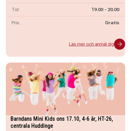
Pågår mellan
och
Tid:
19.00
-
20.00
Pris:
Gratis
Läs mer och anmäl dig
Barndans Mini Kids ons 17.10, 4-6 år, HT-26,
centrala Huddinge