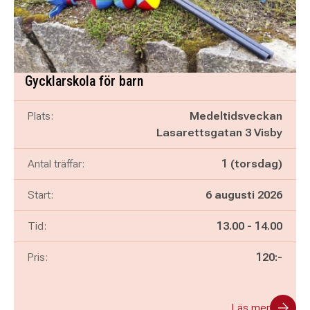
Gycklarskola för barn
Plats:
Medeltidsveckan
Lasarettsgatan 3 Visby
Antal träffar:
1 (torsdag)
Start:
6 augusti 2026
Pågår mellan
och
Tid:
13.00
-
14.00
Pris:
120:-
Läs mer