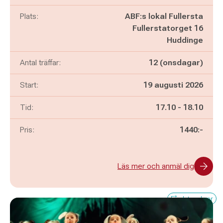
Plats:
ABF:s lokal Fullersta
Fullerstatorget 16
Huddinge
Antal träffar:
12 (onsdagar)
Start:
19 augusti 2026
Pågår mellan
och
Tid:
17.10
-
18.10
Pris:
1440:-
Läs mer och anmäl dig
Få platser kvar