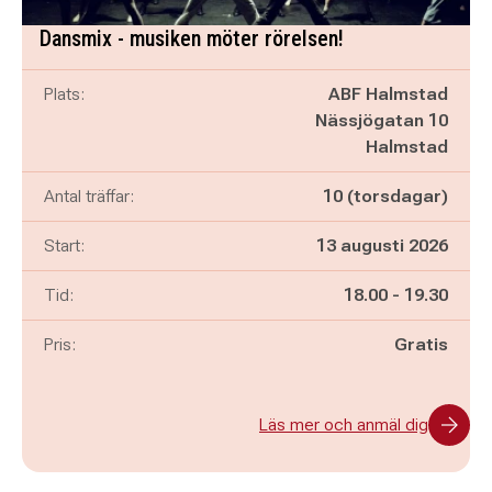
Dansmix - musiken möter rörelsen!
Plats:
ABF Halmstad
Nässjögatan 10
Halmstad
Antal träffar:
10 (torsdagar)
Start:
13 augusti 2026
Pågår mellan
och
Tid:
18.00
-
19.30
Pris:
Gratis
Läs mer och anmäl dig