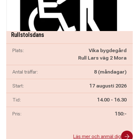
Rullstolsdans
Plats:
Vika bygdegård
Rull Lars väg 2 Mora
Antal träffar:
8 (måndagar)
Start:
17 augusti 2026
Pågår mellan
och
Tid:
14.00
-
16.30
Pris:
150:-
Läs mer och anmäl dig