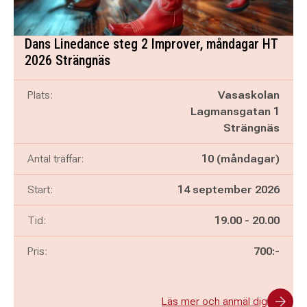
Dans Linedance steg 2 Improver, måndagar HT
2026 Strängnäs
Plats:
Vasaskolan
Lagmansgatan 1
Strängnäs
Antal träffar:
10 (måndagar)
Start:
14 september 2026
Pågår mellan
och
Tid:
19.00
-
20.00
Pris:
700:-
Läs mer och anmäl dig