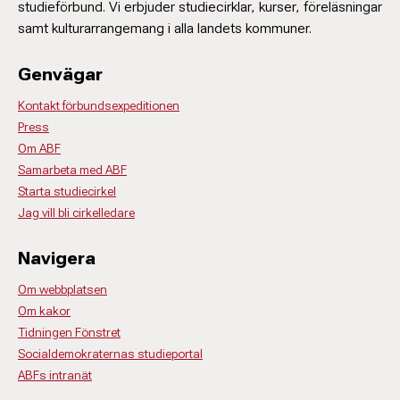
studieförbund. Vi erbjuder studiecirklar, kurser, föreläsningar
samt kulturarrangemang i alla landets kommuner.
Genvägar
Kontakt förbundsexpeditionen
Press
Om ABF
Samarbeta med ABF
Starta studiecirkel
Jag vill bli cirkelledare
Navigera
Om webbplatsen
Om kakor
Tidningen Fönstret
Socialdemokraternas studieportal
ABFs intranät