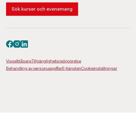
Sök kurser och evenemang
Besök oss på facebook
Besök oss på instagram
Besök oss på linkedin
Visselblåsare
Tillgänglighetsredogörelse
Behandling av personuppgifter
E-tjänsten
Cookieinställningar