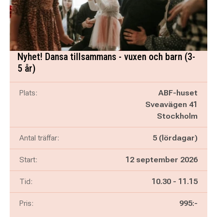
Nyhet! Dansa tillsammans - vuxen och barn (3-
5 år)
Plats:
ABF-huset
Sveavägen 41
Stockholm
Antal träffar:
5 (lördagar)
Start:
12 september 2026
Pågår mellan
och
Tid:
10.30
-
11.15
Pris:
995:-