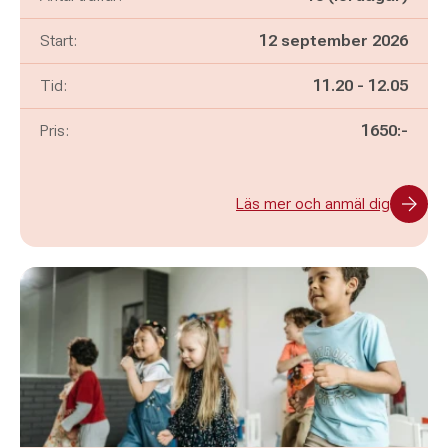
Start:
12 september 2026
Pågår mellan
och
Tid:
11.20
-
12.05
Pris:
1650:-
Läs mer och anmäl dig