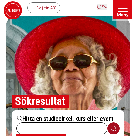
Sök
Välj ditt ABF
Meny
Sökresultat
Hitta en studiecirkel, kurs eller event
Sök