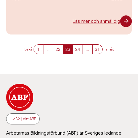
Läs mer och anmäl dig
1
...
22
23
24
...
31
Bakåt
Framåt
Välj ditt ABF
Arbetarnas Bildningsförbund (ABF) är Sveriges ledande