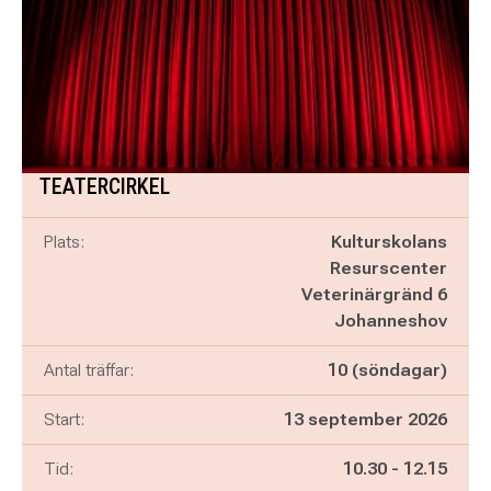
TEATERCIRKEL
Plats:
Kulturskolans
Resurscenter
Veterinärgränd 6
Johanneshov
Antal träffar:
10 (söndagar)
Start:
13 september 2026
Pågår mellan
och
Tid:
10.30
-
12.15