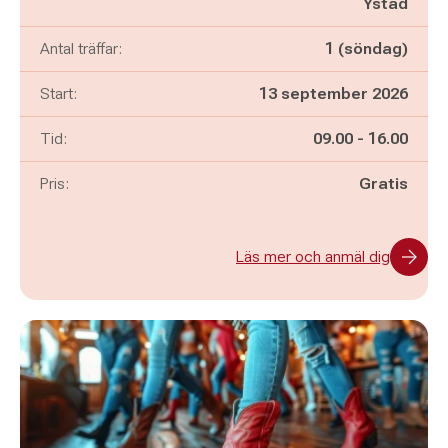
Ystad
Antal träffar:
1 (söndag)
Start:
13 september 2026
Pågår mellan
och
Tid:
09.00
-
16.00
Pris:
Gratis
Läs mer och anmäl dig