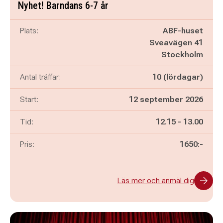
Nyhet! Barndans 6-7 år
Plats:
ABF-huset
Sveavägen 41
Stockholm
Antal träffar:
10 (lördagar)
Start:
12 september 2026
Pågår mellan
och
Tid:
12.15
-
13.00
Pris:
1650:-
Läs mer och anmäl dig