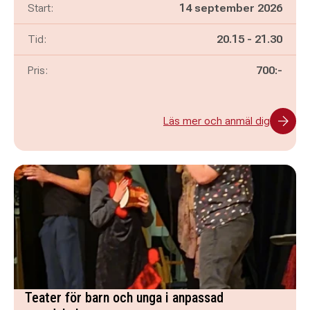
Start:
14 september 2026
Pågår mellan
och
Tid:
20.15
-
21.30
Pris:
700:-
Läs mer och anmäl dig
Teater för barn och unga i anpassad