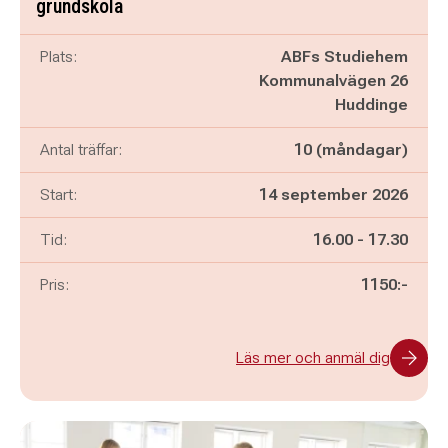
grundskola
Plats:
ABFs Studiehem
Kommunalvägen 26
Huddinge
Antal träffar:
10 (måndagar)
Start:
14 september 2026
Pågår mellan
och
Tid:
16.00
-
17.30
Pris:
1150:-
Läs mer och anmäl dig