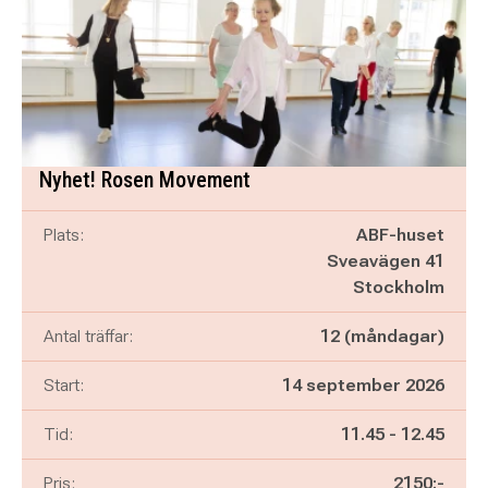
Nyhet! Rosen Movement
Plats:
ABF-huset
Sveavägen 41
Stockholm
Antal träffar:
12 (måndagar)
Start:
14 september 2026
Pågår mellan
och
Tid:
11.45
-
12.45
Pris:
2150:-