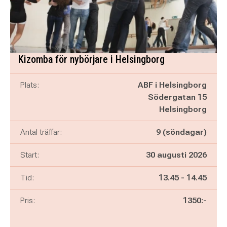
Kizomba för nybörjare i Helsingborg
Plats:
ABF i Helsingborg
Södergatan 15
Helsingborg
Antal träffar:
9 (söndagar)
Start:
30 augusti 2026
Pågår mellan
och
Tid:
13.45
-
14.45
Pris:
1350:-