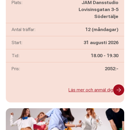
Plats:
JAM Dansstudio
Lovisinsgatan 3-5
Södertälje
Antal träffar:
12 (måndagar)
Start:
31 augusti 2026
Pågår mellan
och
Tid:
18.00
-
19.30
Pris:
2052:-
Läs mer och anmäl dig