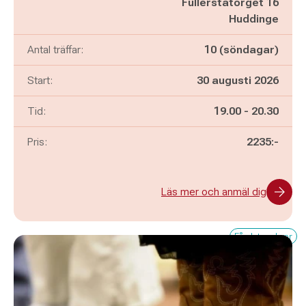
Fullerstatorget 16
Huddinge
Antal träffar:
10 (söndagar)
Start:
30 augusti 2026
Pågår mellan
och
Tid:
19.00
-
20.30
Pris:
2235:-
Läs mer och anmäl dig
Få platser kvar