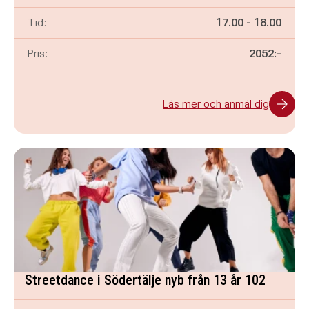
Pågår mellan
och
Tid:
17.00
-
18.00
Pris:
2052:-
Läs mer och anmäl dig
Streetdance i Södertälje nyb från 13 år 102