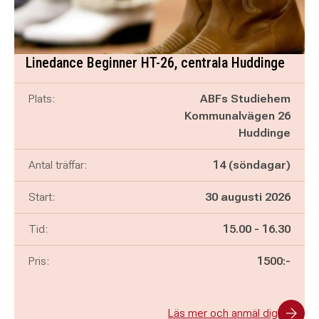
Linedance Beginner HT-26, centrala Huddinge
Plats:
ABFs Studiehem
Kommunalvägen 26
Huddinge
Antal träffar:
14 (söndagar)
Start:
30 augusti 2026
Pågår mellan
och
Tid:
15.00
-
16.30
Pris:
1500:-
Läs mer och anmäl dig