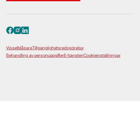
Besök oss på facebook
Besök oss på instagram
Besök oss på linkedin
Visselblåsare
Tillgänglighetsredogörelse
Behandling av personuppgifter
E-tjänsten
Cookieinställningar