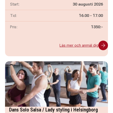
Start:
30 augusti 2026
Pågår mellan
och
Tid:
16.00
-
17.00
Pris:
1350:-
Läs mer och anmäl dig
Dans Solo Salsa / Lady styling i Helsingborg