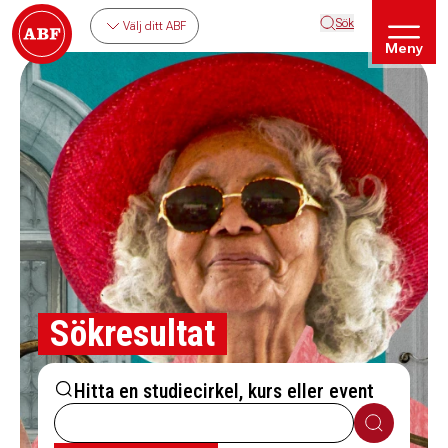
Sök
Välj ditt ABF
Meny
Sökresultat
Hitta en studiecirkel, kurs eller event
Sök