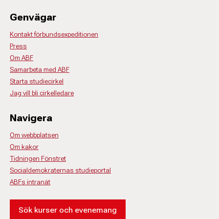
Genvägar
Kontakt förbundsexpeditionen
Press
Om ABF
Samarbeta med ABF
Starta studiecirkel
Jag vill bli cirkelledare
Navigera
Om webbplatsen
Om kakor
Tidningen Fönstret
Socialdemokraternas studieportal
ABFs intranät
Sök kurser och evenemang