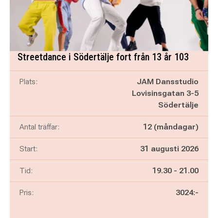
Streetdance i Södertälje fort från 13 år 103
Plats:
JAM Dansstudio
Lovisinsgatan 3-5
Södertälje
Antal träffar:
12 (måndagar)
Start:
31 augusti 2026
Pågår mellan
och
Tid:
19.30
-
21.00
Pris:
3024:-