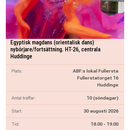
Egyptisk magdans (orientalisk dans)
nybörjare/fortsättning. HT-26, centrala
Huddinge
Plats:
ABF:s lokal Fullersta
Fullerstatorget 16
Huddinge
Antal träffar:
10 (söndagar)
Start:
30 augusti 2026
Pågår mellan
och
Tid:
18.00
-
19.00