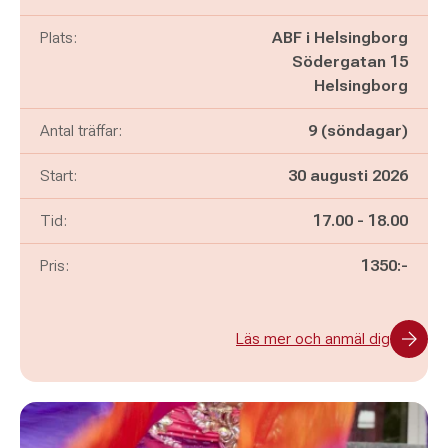
Plats:
ABF i Helsingborg
Södergatan 15
Helsingborg
Antal träffar:
9 (söndagar)
Start:
30 augusti 2026
Pågår mellan
och
Tid:
17.00
-
18.00
Pris:
1350:-
Läs mer och anmäl dig