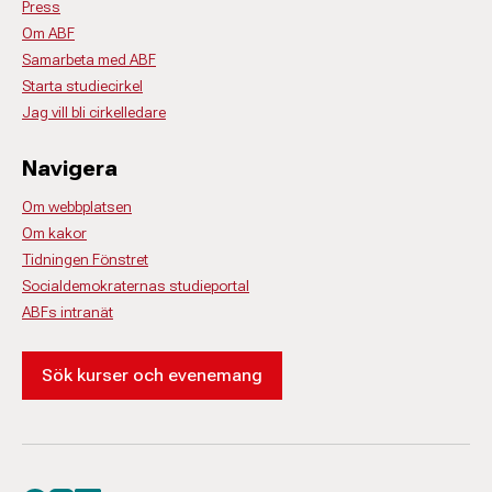
Press
Om ABF
Samarbeta med ABF
Starta studiecirkel
Jag vill bli cirkelledare
Navigera
Om webbplatsen
Om kakor
Tidningen Fönstret
Socialdemokraternas studieportal
ABFs intranät
Sök kurser och evenemang