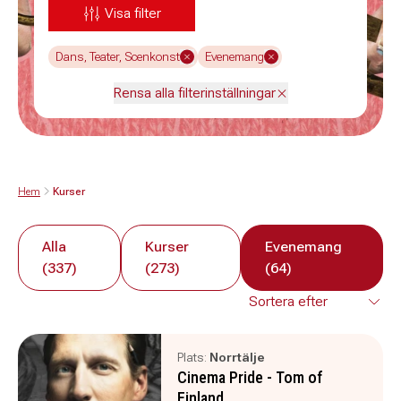
Visa filter
Dans, Teater, Scenkonst
Evenemang
Rensa alla filterinställningar
Hem
Kurser
Alla
Kurser
Evenemang
(337)
(273)
(64)
Plats:
Norrtälje
Cinema Pride - Tom of
Finland