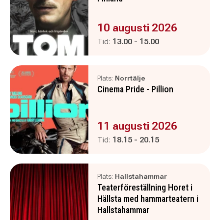
Evenemanget är :
10 augusti 2026
Pågår mellan
och
Tid:
13.00
-
15.00
Plats:
Norrtälje
Cinema Pride - Pillion
Evenemanget är :
11 augusti 2026
Pågår mellan
och
Tid:
18.15
-
20.15
Plats:
Hallstahammar
Teaterföreställning Horet i
Hällsta med hammarteatern i
Hallstahammar