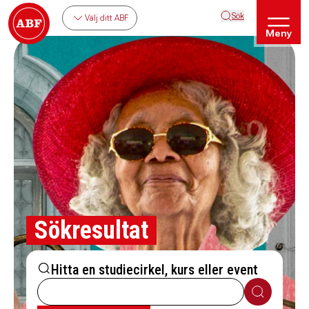
Sök
Välj ditt ABF
Meny
Sökresultat
Hitta en studiecirkel, kurs eller event
Sök