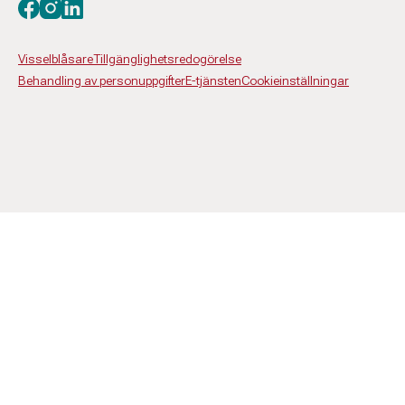
Besök oss på facebook
Besök oss på instagram
Besök oss på linkedin
Visselblåsare
Tillgänglighetsredogörelse
Behandling av personuppgifter
E-tjänsten
Cookieinställningar