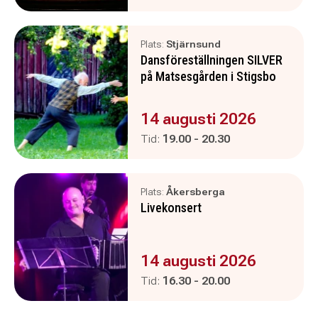
Plats:
Stjärnsund
Dansföreställningen SILVER
på Matsesgården i Stigsbo
Evenemanget är :
14 augusti 2026
Pågår mellan
och
Tid:
19.00
-
20.30
Plats:
Åkersberga
Livekonsert
Evenemanget är :
14 augusti 2026
Pågår mellan
och
Tid:
16.30
-
20.00