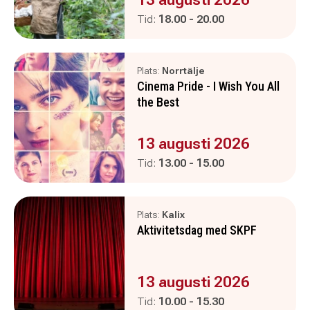
Pågår mellan
och
Tid:
18.00
-
20.00
Plats:
Norrtälje
Cinema Pride - I Wish You All
the Best
Evenemanget är :
13 augusti 2026
Pågår mellan
och
Tid:
13.00
-
15.00
Plats:
Kalix
Aktivitetsdag med SKPF
Evenemanget är :
13 augusti 2026
Pågår mellan
och
Tid:
10.00
-
15.30