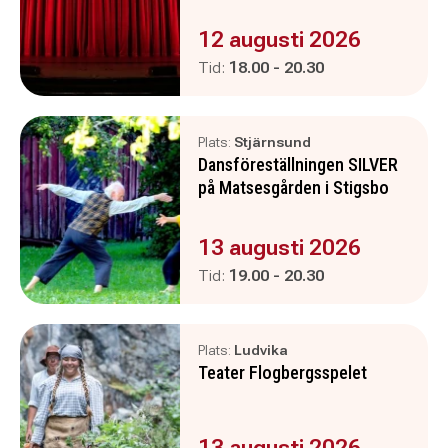
Evenemanget är :
12 augusti 2026
Pågår mellan
och
Tid:
18.00
-
20.30
Plats:
Stjärnsund
Dansföreställningen SILVER
på Matsesgården i Stigsbo
Evenemanget är :
13 augusti 2026
Pågår mellan
och
Tid:
19.00
-
20.30
Plats:
Ludvika
Teater Flogbergsspelet
Evenemanget är :
13 augusti 2026