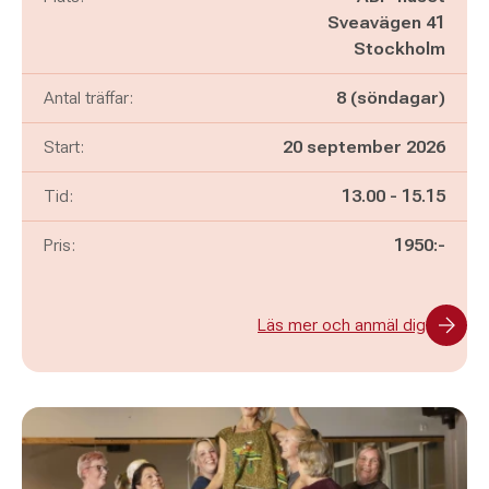
Sveavägen 41
Stockholm
Antal träffar:
8 (söndagar)
Start:
20 september 2026
Pågår mellan
och
Tid:
13.00
-
15.15
Pris:
1950:-
Läs mer och anmäl dig