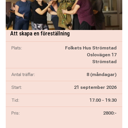
Att skapa en föreställning
Plats:
Folkets Hus Strömstad
Oslovägen 17
Strömstad
Antal träffar:
8 (måndagar)
Start:
21 september 2026
Pågår mellan
och
Tid:
17.00
-
19.30
Pris:
2800:-