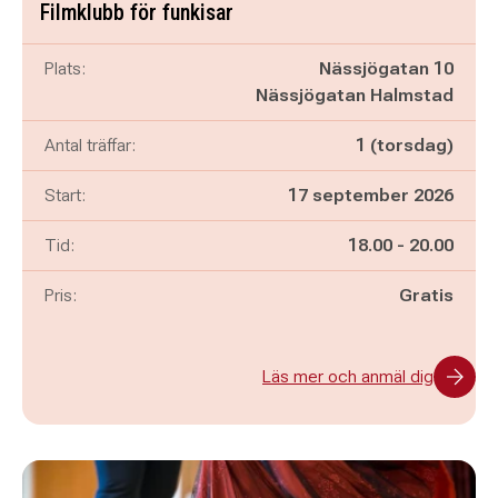
Filmklubb för funkisar
Plats:
Nässjögatan 10
Nässjögatan Halmstad
Antal träffar:
1 (torsdag)
Start:
17 september 2026
Pågår mellan
och
Tid:
18.00
-
20.00
Pris:
Gratis
Läs mer och anmäl dig