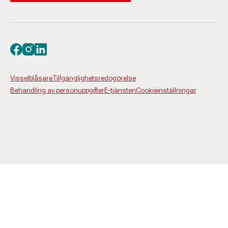
Besök oss på facebook
Besök oss på instagram
Besök oss på linkedin
Visselblåsare
Tillgänglighetsredogörelse
Behandling av personuppgifter
E-tjänsten
Cookieinställningar