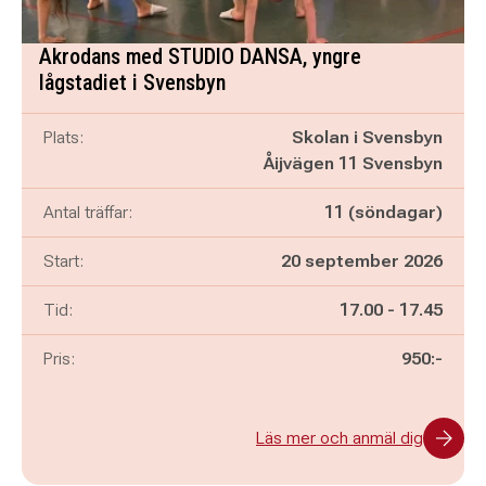
Akrodans med STUDIO DANSA, yngre
lågstadiet i Svensbyn
Plats:
Skolan i Svensbyn
Åijvägen 11 Svensbyn
Antal träffar:
11 (söndagar)
Start:
20 september 2026
Pågår mellan
och
Tid:
17.00
-
17.45
Pris:
950:-
Läs mer och anmäl dig