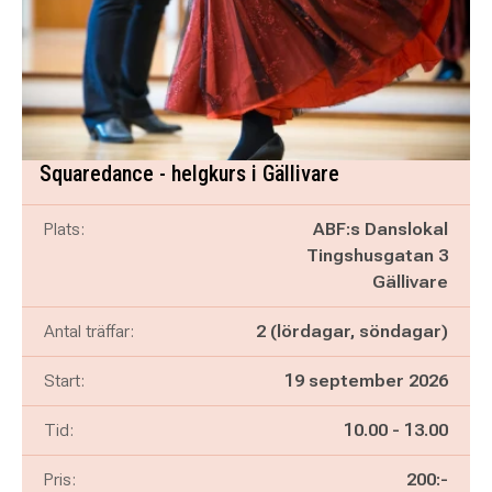
Squaredance - helgkurs i Gällivare
Plats:
ABF:s Danslokal
Tingshusgatan 3
Gällivare
Antal träffar:
2 (lördagar, söndagar)
Start:
19 september 2026
Pågår mellan
och
Tid:
10.00
-
13.00
Pris:
200:-