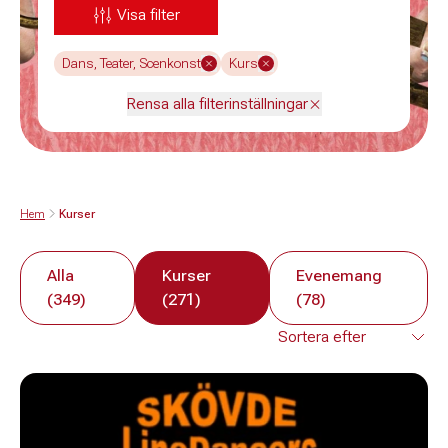
Visa filter
Dans, Teater, Scenkonst
Kurs
Rensa alla filterinställningar
Hem
Kurser
Alla
Kurser
Evenemang
(349)
(271)
(78)