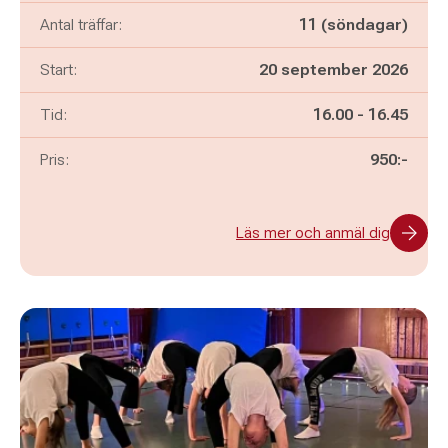
Antal träffar:
11 (söndagar)
Start:
20 september 2026
Pågår mellan
och
Tid:
16.00
-
16.45
Pris:
950:-
Läs mer och anmäl dig