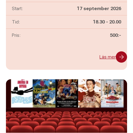
Start:
17 september 2026
Pågår mellan
och
Tid:
18.30
-
20.00
Pris:
500:-
Läs mer