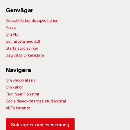
Genvägar
Kontakt förbundsexpeditionen
Press
Om ABF
Samarbeta med ABF
Starta studiecirkel
Jag vill bli cirkelledare
Navigera
Om webbplatsen
Om kakor
Tidningen Fönstret
Socialdemokraternas studieportal
ABFs intranät
Sök kurser och evenemang