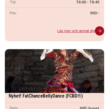
Pågår mellan
och
Tid:
18.00
-
18.45
Pris:
950:-
Läs mer och anmäl dig
Nyhet! FatChanceBellyDance (FCBD®)
Plats:
ABF-huset