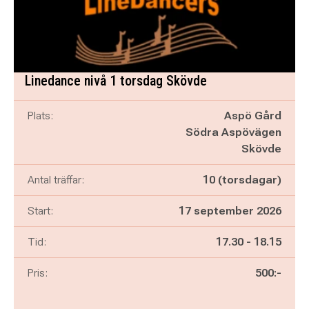
Linedance nivå 1 torsdag Skövde
Plats:
Aspö Gård
Södra Aspövägen
Skövde
Antal träffar:
10 (torsdagar)
Start:
17 september 2026
Pågår mellan
och
Tid:
17.30
-
18.15
Pris:
500:-