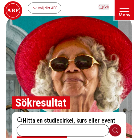
Sök
Välj ditt ABF
Meny
Sökresultat
Hitta en studiecirkel, kurs eller event
Sök