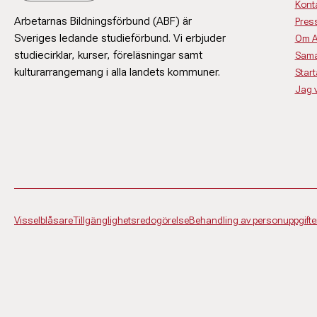
Kont
Arbetarnas Bildningsförbund (ABF) är
Pres
Sveriges ledande studieförbund. Vi erbjuder
Om 
studiecirklar, kurser, föreläsningar samt
Sama
kulturarrangemang i alla landets kommuner.
Start
Jag vi
Visselblåsare
Tillgänglighetsredogörelse
Behandling av personuppgifte