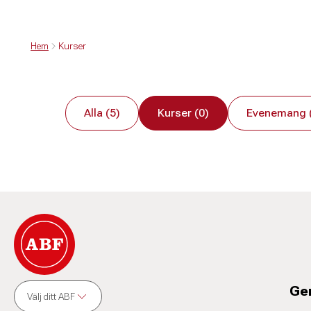
Hem
Kurser
Alla (5)
Kurser (0)
Evenemang 
Ge
Välj ditt ABF