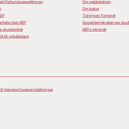
akt förbundsexpeditionen
Om webbplatsen
s
Om kakor
ABF
Tidningen Fönstret
rbeta med ABF
Socialdemokraternas studi
a studiecirkel
ABFs intranät
ll bli cirkelledare
r
E-tjänsten
Cookieinställningar