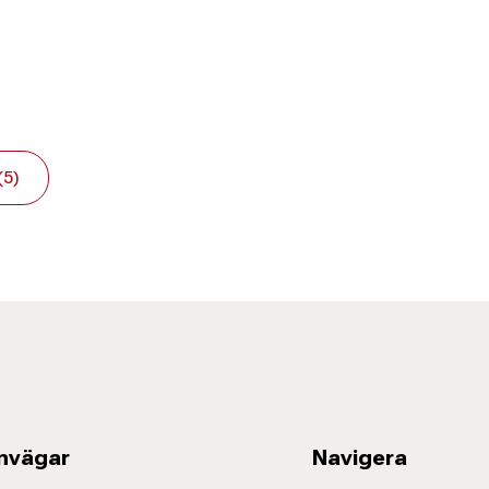
(5)
nvägar
Navigera