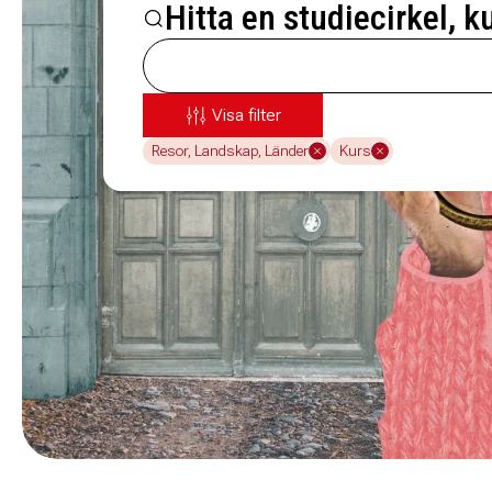
Hitta en studiecirkel, k
Visa filter
Resor, Landskap, Länder
Kurs