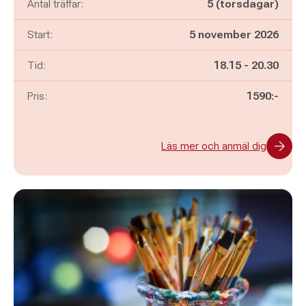
Antal träffar:
5 (torsdagar)
Start:
5 november 2026
Pågår mellan
och
Tid:
18.15
-
20.30
Pris:
1590:-
Läs mer och anmäl dig