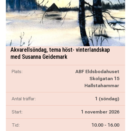
Akvarellsöndag, tema höst- vinterlandskap
med Susanna Geidemark
Plats:
ABF Eldsbodahuset
Skolgatan 15
Hallstahammar
Antal träffar:
1 (söndag)
Start:
1 november 2026
Pågår mellan
och
Tid:
10.00
-
16.00