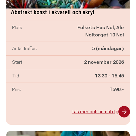
Abstrakt konst i akvarell och akryl
Plats:
Folkets Hus Nol, Ale
Noltorget 10 Nol
Antal träffar:
5 (måndagar)
Start:
2 november 2026
Pågår mellan
och
Tid:
13.30
-
15.45
Pris:
1590:-
Läs mer och anmäl dig