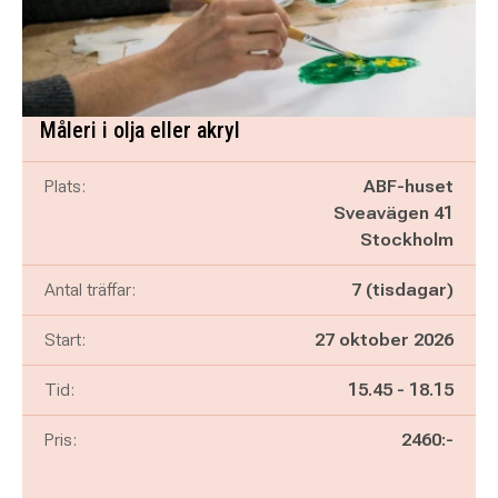
Måleri i olja eller akryl
Plats:
ABF-huset
Sveavägen 41
Stockholm
Antal träffar:
7 (tisdagar)
Start:
27 oktober 2026
Pågår mellan
och
Tid:
15.45
-
18.15
Pris:
2460:-