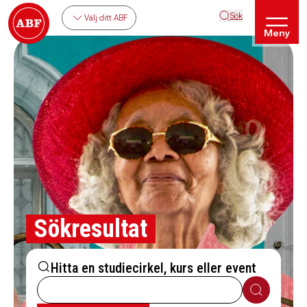
Sök
Välj ditt ABF
Meny
Sökresultat
Hitta en studiecirkel, kurs eller event
Sök