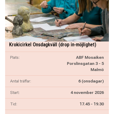
Krokicirkel Onsdagkväll (drop in-möjlighet)
Plats:
ABF Mosaiken
Porslinsgatan 3 - 5
Malmö
Antal träffar:
6 (onsdagar)
Start:
4 november 2026
Pågår mellan
och
Tid:
17.45
-
19.30