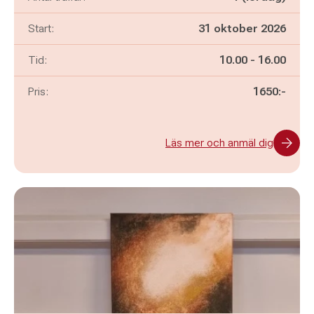
Start:
31 oktober 2026
Pågår mellan
och
Tid:
10.00
-
16.00
Pris:
1650:-
Läs mer och anmäl dig