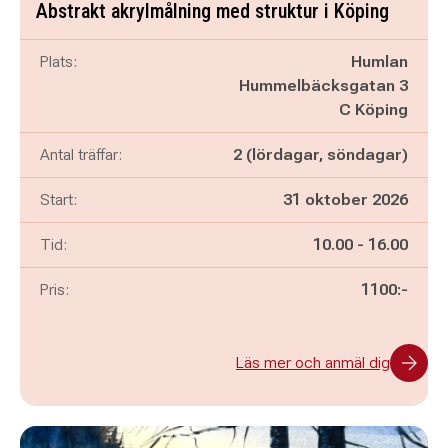
Abstrakt akrylmålning med struktur i Köping
Plats:
Humlan
Hummelbäcksgatan 3
C Köping
Antal träffar:
2 (lördagar, söndagar)
Start:
31 oktober 2026
Pågår mellan
och
Tid:
10.00
-
16.00
Pris:
1100:-
Läs mer och anmäl dig