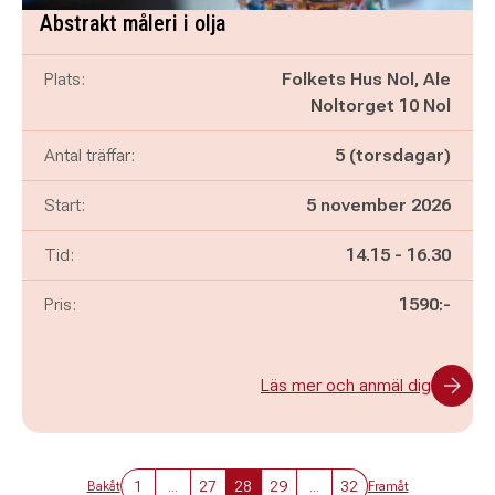
Abstrakt måleri i olja
Plats:
Folkets Hus Nol, Ale
Noltorget 10 Nol
Antal träffar:
5 (torsdagar)
Start:
5 november 2026
Pågår mellan
och
Tid:
14.15
-
16.30
Pris:
1590:-
Läs mer och anmäl dig
1
...
27
28
29
...
32
Bakåt
Framåt