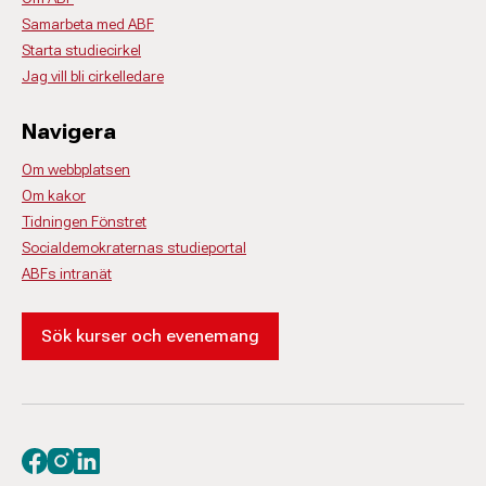
Samarbeta med ABF
Starta studiecirkel
Jag vill bli cirkelledare
Navigera
Om webbplatsen
Om kakor
Tidningen Fönstret
Socialdemokraternas studieportal
ABFs intranät
Sök kurser och evenemang
Besök oss på facebook
Besök oss på instagram
Besök oss på linkedin