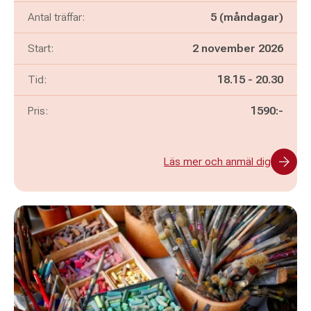
Antal träffar:
5 (måndagar)
Start:
2 november 2026
Pågår mellan
och
Tid:
18.15
-
20.30
Pris:
1590:-
Läs mer och anmäl dig