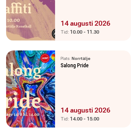
Evenemanget är :
14 augusti 2026
Pågår mellan
och
Tid:
10.00
-
11.30
Plats:
Norrtälje
Salong Pride
Evenemanget är :
14 augusti 2026
Pågår mellan
och
Tid:
14.00
-
15.00