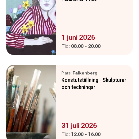
Evenemanget är :
1 juni 2026
Pågår mellan
och
Tid:
08.00
-
20.00
Plats:
Falkenberg
Konstutställning - Skulpturer
och teckningar
Evenemanget är :
31 juli 2026
Pågår mellan
och
Tid:
12.00
-
16.00