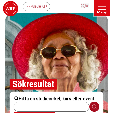
Sök
Välj ditt ABF
Meny
Sökresultat
Hitta en studiecirkel, kurs eller event
Sök