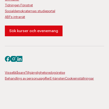
Tidningen Fönstret
Socialdemokraternas studieportal
ABFs intranät
Sök kurser och evenemang
Besök oss på facebook
Besök oss på instagram
Besök oss på linkedin
Visselblåsare
Tillgänglighetsredogörelse
Behandling av personuppgifter
E-tjänsten
Cookieinställningar