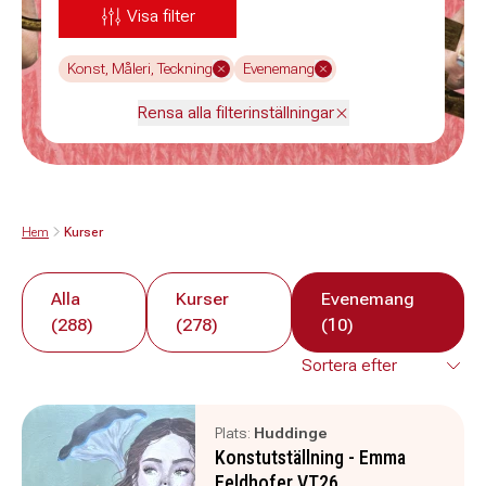
Visa filter
Konst, Måleri, Teckning
Evenemang
Rensa alla filterinställningar
Hem
Kurser
Alla
Kurser
Evenemang
(288)
(278)
(10)
Plats:
Huddinge
Konstutställning - Emma
Feldhofer VT26