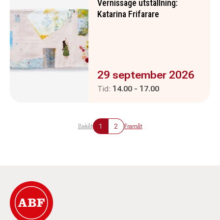
Vernissage utställning:
Katarina Frifarare
Evenemanget är :
29 september 2026
Pågår mellan
och
Tid:
14.00
-
17.00
1
2
Bakåt
Framåt