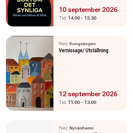
Evenemanget är :
10 september 2026
Pågår mellan
och
Tid:
14.00
-
15.30
Plats:
Kungsängen
Vernissage/ Utställning
Evenemanget är :
12 september 2026
Pågår mellan
och
Tid:
11.00
-
13.00
Plats:
Nynäshamn