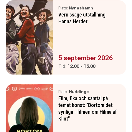
Plats:
Nynäshamn
Vernissage utställning:
Hanna Herder
Evenemanget är :
5 september 2026
Pågår mellan
och
Tid:
12.00
-
15.00
Plats:
Huddinge
Film, fika och samtal på
temat konst: "Bortom det
synliga - filmen om Hilma af
Klint"