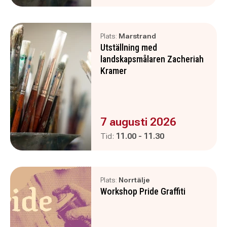
Plats:
Marstrand
Utställning med
landskapsmålaren Zacheriah
Kramer
Evenemanget är :
7 augusti 2026
Pågår mellan
och
Tid:
11.00
-
11.30
Plats:
Norrtälje
Workshop Pride Graffiti