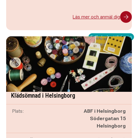
Läs mer och anmäl dig
Fullbokad - ställ dig i kö
Klädsömnad i Helsingborg
Plats:
ABF i Helsingborg
Södergatan 15
Helsingborg