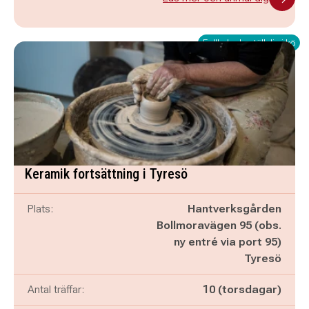
Fullbokad - ställ dig i kö
Keramik fortsättning i Tyresö
Plats:
Hantverksgården
Bollmoravägen 95 (obs.
ny entré via port 95)
Tyresö
Antal träffar:
10 (torsdagar)