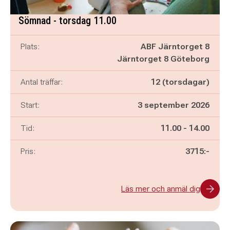
Sömnad - torsdag 11.00
Plats:
ABF Järntorget 8
Järntorget 8 Göteborg
Antal träffar:
12 (torsdagar)
Start:
3 september 2026
Pågår mellan
och
Tid:
11.00
-
14.00
Pris:
3715:-
Läs mer och anmäl dig