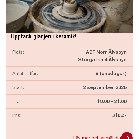
Upptäck glädjen i keramik!
Plats:
ABF Norr Älvsbyn
Storgatan 4 Älvsbyn
Antal träffar:
8 (onsdagar)
Start:
2 september 2026
Pågår mellan
och
Tid:
18.00
-
21.00
Pris:
3100:-
Läs mer och anmäl dig