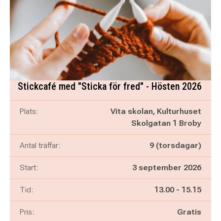
Stickcafé med "Sticka för fred" - Hösten 2026
Plats:
Vita skolan, Kulturhuset
Skolgatan 1 Broby
Antal träffar:
9 (torsdagar)
Start:
3 september 2026
Pågår mellan
och
Tid:
13.00
-
15.15
Pris:
Gratis