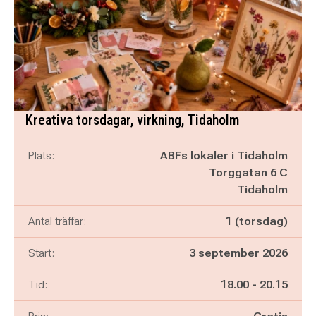
Kreativa torsdagar, virkning, Tidaholm
Plats:
ABFs lokaler i Tidaholm
Torggatan 6 C
Tidaholm
Antal träffar:
1 (torsdag)
Start:
3 september 2026
Pågår mellan
och
Tid:
18.00
-
20.15