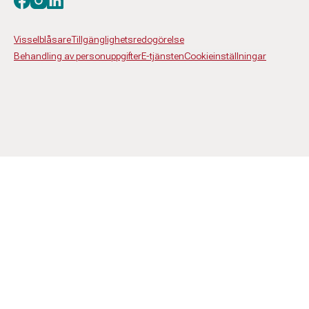
Visselblåsare
Tillgänglighetsredogörelse
Behandling av personuppgifter
E-tjänsten
Cookieinställningar