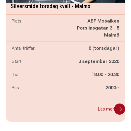
Silversmide torsdag kväll - Malmö
Plats:
ABF Mosaiken
Porslinsgatan 3 - 5
Malmö
Antal träffar:
8 (torsdagar)
Start:
3 september 2026
Pågår mellan
och
Tid:
18.00
-
20.30
Pris:
2000:-
Läs mer