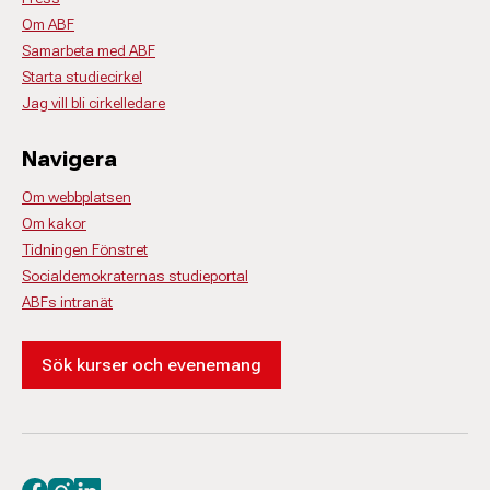
Om ABF
Samarbeta med ABF
Starta studiecirkel
Jag vill bli cirkelledare
Navigera
Om webbplatsen
Om kakor
Tidningen Fönstret
Socialdemokraternas studieportal
ABFs intranät
Sök kurser och evenemang
Besök oss på facebook
Besök oss på instagram
Besök oss på linkedin