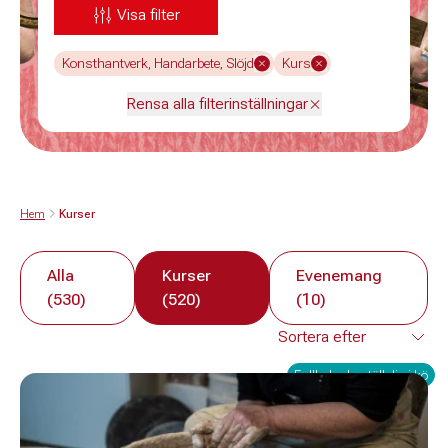
Visa filter
Konsthantverk, Handarbete, Slöjd
Kurs
Rensa alla filterinställningar
Hem
Kurser
Alla
Kurser
Evenemang
(530)
(520)
(10)
Fullbokad - ställ dig i kö