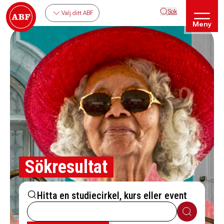
Sök
Välj ditt ABF
Meny
Sökresultat
Hitta en studiecirkel, kurs eller event
Sök