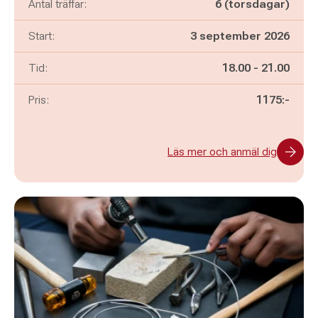
Antal träffar:
6 (torsdagar)
Start:
3 september 2026
Pågår mellan
och
Tid:
18.00
-
21.00
Pris:
1175:-
Läs mer och anmäl dig