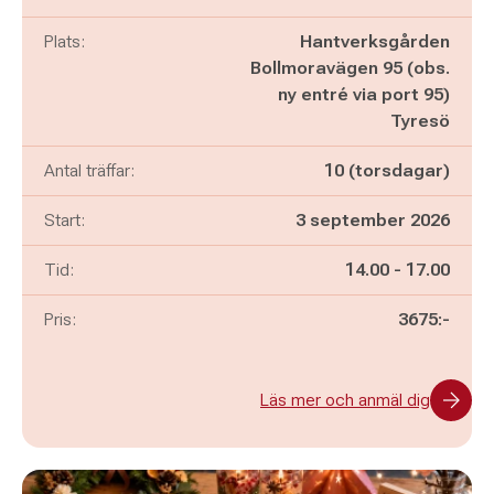
Plats:
Hantverksgården
Bollmoravägen 95 (obs.
ny entré via port 95)
Tyresö
Antal träffar:
10 (torsdagar)
Start:
3 september 2026
Pågår mellan
och
Tid:
14.00
-
17.00
Pris:
3675:-
Läs mer och anmäl dig