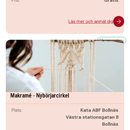
Pris:
Gratis
Läs mer och anmäl dig
Få platser kvar
Makramé - Nybörjarcirkel
Plats:
Kata ABF Bollnäs
Västra stationsgatan 8
Bollnäs