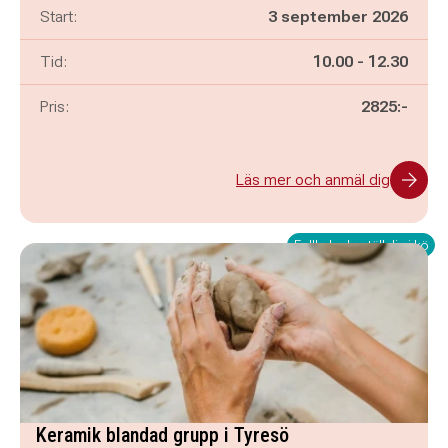
Start:
3 september 2026
Pågår mellan
och
Tid:
10.00
-
12.30
Pris:
2825:-
Läs mer och anmäl dig
Fullbokad - ställ dig i kö
Keramik blandad grupp i Tyresö