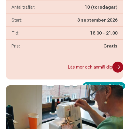
Antal träffar:
10 (torsdagar)
Start:
3 september 2026
Pågår mellan
och
Tid:
18.00
-
21.00
Pris:
Gratis
Läs mer och anmäl dig
Fullbokad - ställ dig i kö