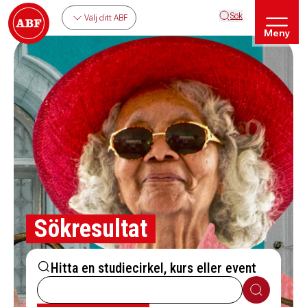
Sök
Välj ditt ABF
Meny
Sökresultat
Hitta en studiecirkel, kurs eller event
Sök