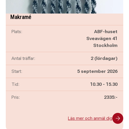
Makramé
Plats:
ABF-huset
Sveavägen 41
Stockholm
Antal träffar:
2 (lördagar)
Start:
5 september 2026
Pågår mellan
och
Tid:
10.30
-
15.30
Pris:
2335:-
Läs mer och anmäl dig