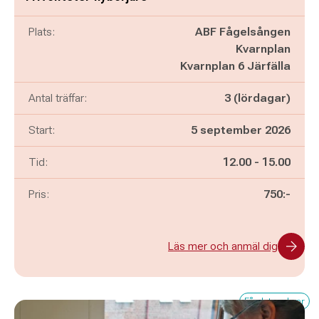
Plats:
ABF Fågelsången
Kvarnplan
Kvarnplan 6 Järfälla
Antal träffar:
3 (lördagar)
Start:
5 september 2026
Pågår mellan
och
Tid:
12.00
-
15.00
Pris:
750:-
Läs mer och anmäl dig
Få platser kvar