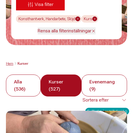
Visa filter
Konsthantverk, Handarbete, Slöjd
Kurs
Rensa alla filterinställningar
Hem
Kurser
Alla
Kurser
Evenemang
(536)
(527)
(9)
Fullbokad - ställ dig i kö