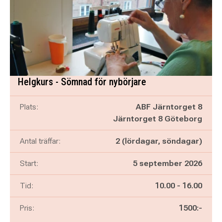
Helgkurs - Sömnad för nybörjare
Plats:
ABF Järntorget 8
Järntorget 8 Göteborg
Antal träffar:
2 (lördagar, söndagar)
Start:
5 september 2026
Pågår mellan
och
Tid:
10.00
-
16.00
Pris:
1500:-