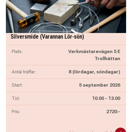
Silversmide (Varannan Lör-sön)
Plats:
Verkmästarevägen 5 E
Trollhättan
Antal träffar:
8 (lördagar, söndagar)
Start:
5 september 2026
Pågår mellan
och
Tid:
10.00
-
13.00
Pris:
2720:-