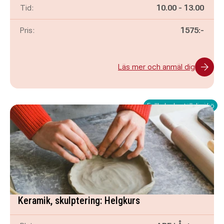
Pågår mellan
och
Tid:
10.00
-
13.00
Pris:
1575:-
Läs mer och anmäl dig
Fullbokad - ställ dig i kö
Keramik, skulptering: Helgkurs