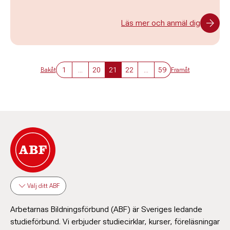
Läs mer och anmäl dig
1
...
20
21
22
...
59
Bakåt
Framåt
Välj ditt ABF
Arbetarnas Bildningsförbund (ABF) är Sveriges ledande
studieförbund. Vi erbjuder studiecirklar, kurser, föreläsningar