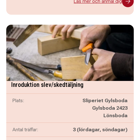
Läs mer och anmäl dig
Inroduktion slev/skedtäljning
Plats:
Sliperiet Gylsboda
Gylsboda 2423
Lönsboda
Antal träffar:
3 (lördagar, söndagar)