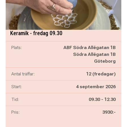
Keramik - fredag 09.30
Plats:
ABF Södra Allégatan 1B
Södra Allégatan 1B
Göteborg
Antal träffar:
12 (fredagar)
Start:
4 september 2026
Pågår mellan
och
Tid:
09.30
-
12.30
Pris:
3930:-