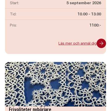
Start:
5 september 2026
Pågår mellan
och
Tid:
10.00
-
13.00
Pris:
1100:-
Läs mer och anmäl dig
Frivoliteter nybörjare