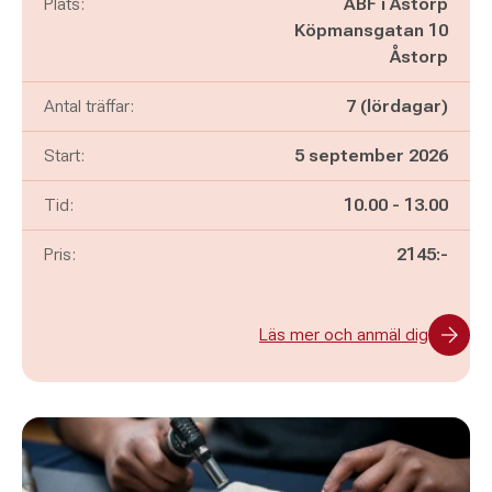
Plats:
ABF i Åstorp
Köpmansgatan 10
Åstorp
Antal träffar:
7 (lördagar)
Start:
5 september 2026
Pågår mellan
och
Tid:
10.00
-
13.00
Pris:
2145:-
Läs mer och anmäl dig