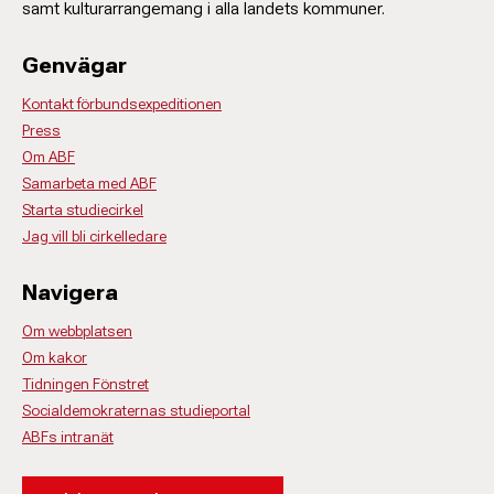
samt kulturarrangemang i alla landets kommuner.
Genvägar
Kontakt förbundsexpeditionen
Press
Om ABF
Samarbeta med ABF
Starta studiecirkel
Jag vill bli cirkelledare
Navigera
Om webbplatsen
Om kakor
Tidningen Fönstret
Socialdemokraternas studieportal
ABFs intranät