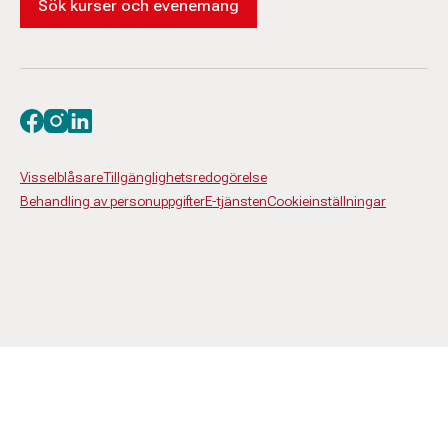
Sök kurser och evenemang
Besök oss på facebook
Besök oss på instagram
Besök oss på linkedin
Visselblåsare
Tillgänglighetsredogörelse
Behandling av personuppgifter
E-tjänsten
Cookieinställningar