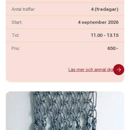
Antal träffar:
4 (fredagar)
Start:
4 september 2026
Pågår mellan
och
Tid:
11.00
-
13.15
Pris:
650:-
Läs mer och anmäl dig