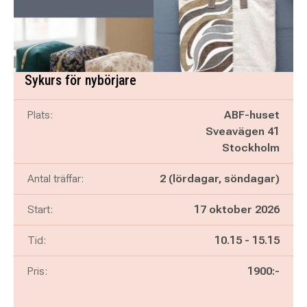
Sykurs för nybörjare
Plats:
ABF-huset
Sveavägen 41
Stockholm
Antal träffar:
2 (lördagar, söndagar)
Start:
17 oktober 2026
Pågår mellan
och
Tid:
10.15
-
15.15
Pris:
1900:-