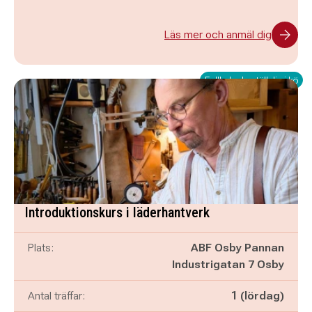
Läs mer och anmäl dig
Fullbokad - ställ dig i kö
Introduktionskurs i läderhantverk
Plats:
ABF Osby Pannan
Industrigatan 7 Osby
Antal träffar:
1 (lördag)