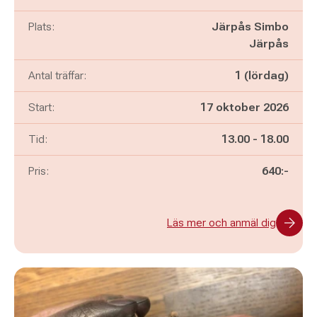
Plats:
Järpås Simbo
Järpås
Antal träffar:
1 (lördag)
Start:
17 oktober 2026
Pågår mellan
och
Tid:
13.00
-
18.00
Pris:
640:-
Läs mer och anmäl dig