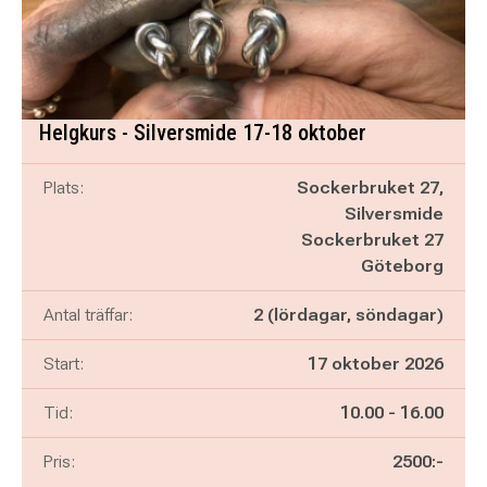
Helgkurs - Silversmide 17-18 oktober
Plats:
Sockerbruket 27,
Silversmide
Sockerbruket 27
Göteborg
Antal träffar:
2 (lördagar, söndagar)
Start:
17 oktober 2026
Pågår mellan
och
Tid:
10.00
-
16.00
Pris:
2500:-