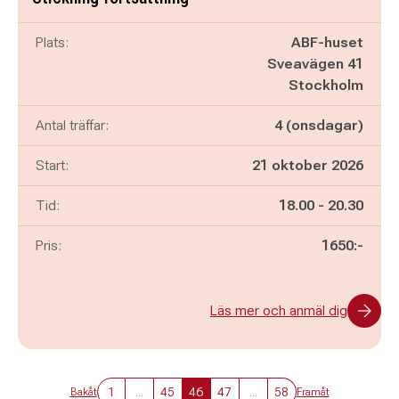
Plats:
ABF-huset
Sveavägen 41
Stockholm
Antal träffar:
4 (onsdagar)
Start:
21 oktober 2026
Pågår mellan
och
Tid:
18.00
-
20.30
Pris:
1650:-
Läs mer och anmäl dig
1
...
45
46
47
...
58
Bakåt
Framåt