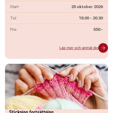
Start:
20 oktober 2026
Pågår mellan
och
Tid:
18.00
-
20.30
Pris:
550:-
Läs mer och anmäl dig
Stickning fortsättning