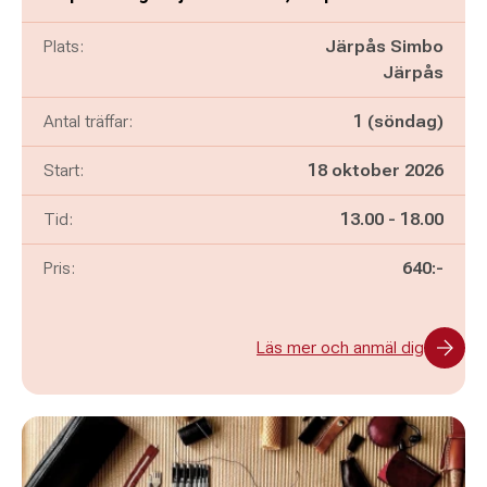
Plats:
Järpås Simbo
Järpås
Antal träffar:
1 (söndag)
Start:
18 oktober 2026
Pågår mellan
och
Tid:
13.00
-
18.00
Pris:
640:-
Läs mer och anmäl dig