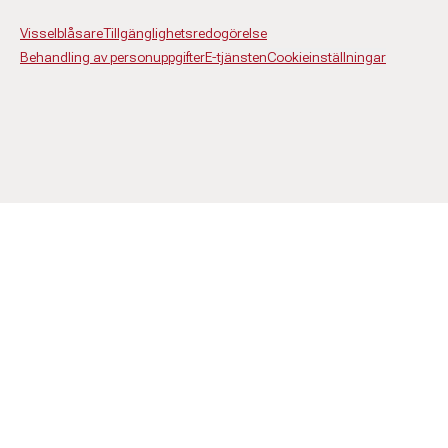
Visselblåsare
Tillgänglighetsredogörelse
Behandling av personuppgifter
E-tjänsten
Cookieinställningar