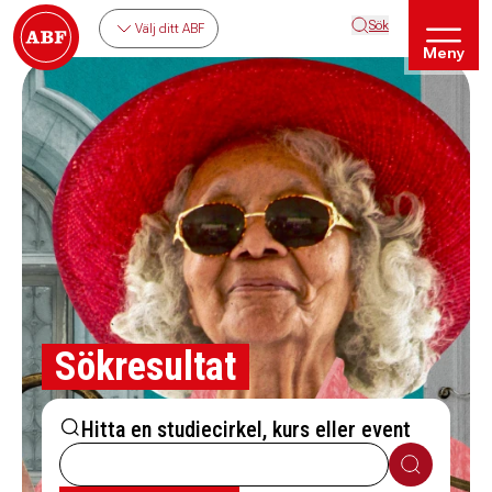
Sök
Välj ditt ABF
Meny
Sökresultat
Hitta en studiecirkel, kurs eller event
Sök