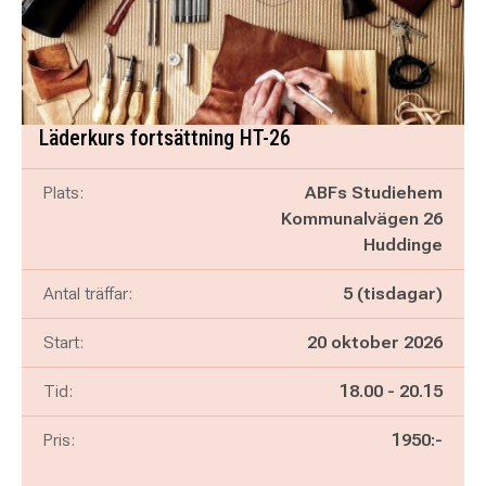
Läderkurs fortsättning HT-26
Plats:
ABFs Studiehem
Kommunalvägen 26
Huddinge
Antal träffar:
5 (tisdagar)
Start:
20 oktober 2026
Pågår mellan
och
Tid:
18.00
-
20.15
Pris:
1950:-