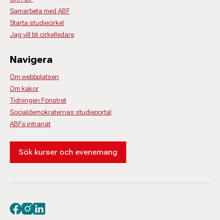
Samarbeta med ABF
Starta studiecirkel
Jag vill bli cirkelledare
Navigera
Om webbplatsen
Om kakor
Tidningen Fönstret
Socialdemokraternas studieportal
ABFs intranät
Sök kurser och evenemang
Besök oss på facebook
Besök oss på instagram
Besök oss på linkedin