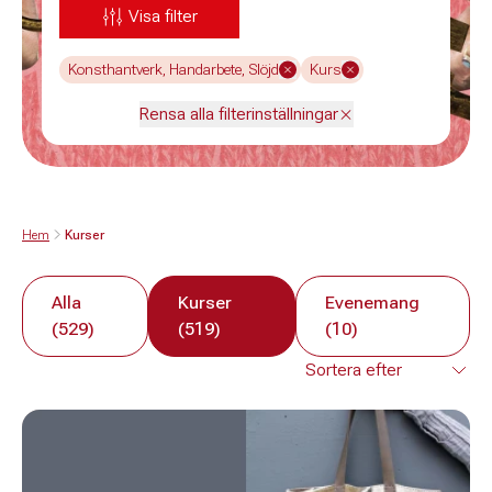
Visa filter
Konsthantverk, Handarbete, Slöjd
Kurs
Rensa alla filterinställningar
Hem
Kurser
Alla
Kurser
Evenemang
(529)
(519)
(10)