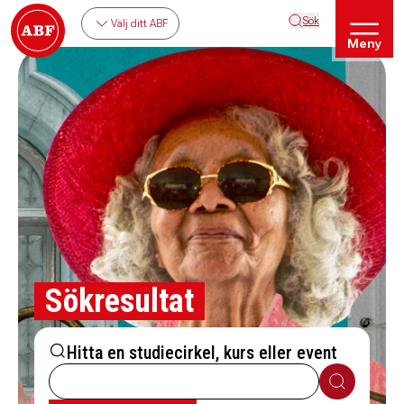
Sök
Välj ditt ABF
Meny
Sökresultat
Hitta en studiecirkel, kurs eller event
Sök