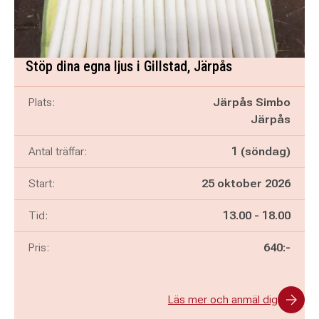
Stöp dina egna ljus i Gillstad, Järpås
Plats:
Järpås Simbo
Järpås
Antal träffar:
1 (söndag)
Start:
25 oktober 2026
Pågår mellan
och
Tid:
13.00
-
18.00
Pris:
640:-
Läs mer och anmäl dig