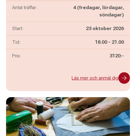
Antal träffar:
4 (fredagar, lördagar,
söndagar)
Start:
23 oktober 2026
Pågår mellan
och
Tid:
18.00
-
21.00
Pris:
3120:-
Läs mer och anmäl dig