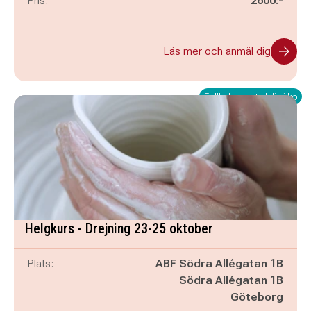
Pris:
2600:-
Läs mer och anmäl dig
Fullbokad - ställ dig i kö
Helgkurs - Drejning 23-25 oktober
Plats:
ABF Södra Allégatan 1B
Södra Allégatan 1B
Göteborg