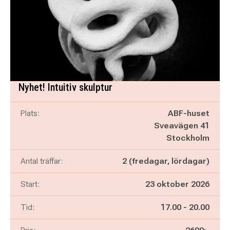
Nyhet! Intuitiv skulptur
Plats:
ABF-huset
Sveavägen 41
Stockholm
Antal träffar:
2 (fredagar, lördagar)
Start:
23 oktober 2026
Pågår mellan
och
Tid:
17.00
-
20.00