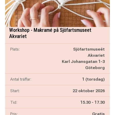
Workshop - Makramé på Sjöfartsmuseet
Akvariet
Plats:
Sjöfartsmuseét
Akvariet
Karl Johansgatan 1-3
Göteborg
Antal träffar:
1 (torsdag)
Start:
22 oktober 2026
Pågår mellan
och
Tid:
15.30
-
17.30
Pris:
Gratis