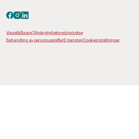
Besök oss på facebook
Besök oss på instagram
Besök oss på linkedin
Visselblåsare
Tillgänglighetsredogörelse
Behandling av personuppgifter
E-tjänsten
Cookieinställningar