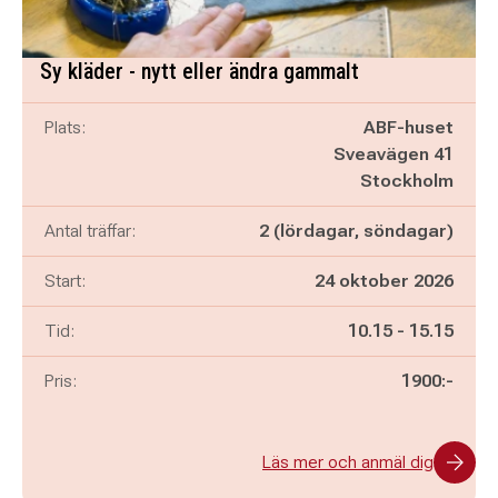
Sy kläder - nytt eller ändra gammalt
Plats:
ABF-huset
Sveavägen 41
Stockholm
Antal träffar:
2 (lördagar, söndagar)
Start:
24 oktober 2026
Pågår mellan
och
Tid:
10.15
-
15.15
Pris:
1900:-
Läs mer och anmäl dig