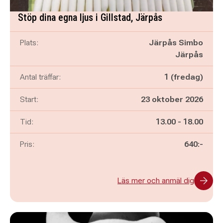
Stöp dina egna ljus i Gillstad, Järpås
Plats:
Järpås Simbo
Järpås
Antal träffar:
1 (fredag)
Start:
23 oktober 2026
Pågår mellan
och
Tid:
13.00
-
18.00
Pris:
640:-
Läs mer och anmäl dig