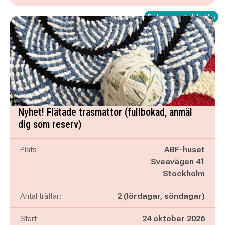
Fullbokad - ställ dig i kö
Nyhet! Flätade trasmattor (fullbokad, anmäl
dig som reserv)
Plats:
ABF-huset
Sveavägen 41
Stockholm
Antal träffar:
2 (lördagar, söndagar)
Start:
24 oktober 2026