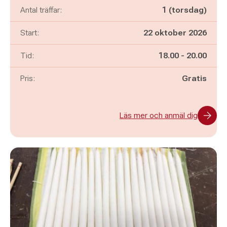
Antal träffar:
1 (torsdag)
Start:
22 oktober 2026
Pågår mellan
och
Tid:
18.00
-
20.00
Pris:
Gratis
Läs mer och anmäl dig