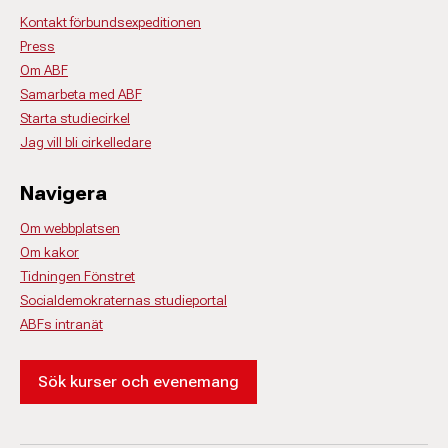
Kontakt förbundsexpeditionen
Press
Om ABF
Samarbeta med ABF
Starta studiecirkel
Jag vill bli cirkelledare
Navigera
Om webbplatsen
Om kakor
Tidningen Fönstret
Socialdemokraternas studieportal
ABFs intranät
Sök kurser och evenemang