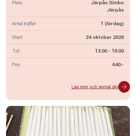
Plats:
Järpås Simbo
Järpås
Antal träffar:
1 (lördag)
Start:
24 oktober 2026
Pågår mellan
och
Tid:
13.00
-
18.00
Pris:
640:-
Läs mer och anmäl dig