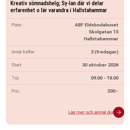
Kreativ sömnadshelg; Sy-lan där vi delar
erfarenhet o lär varandra i Hallstahammar
Plats:
ABF Eldsbodahuset
Skolgatan 15
Hallstahammar
Antal träffar:
3 (fredagar)
Start:
30 oktober 2026
Pågår mellan
och
Tid:
09.00
-
18.00
Pris:
330:-
Läs mer och anmäl dig