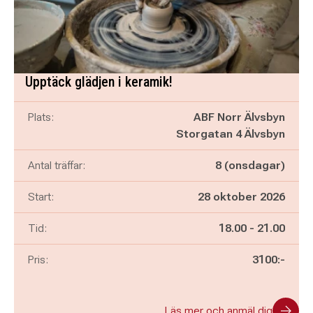
Upptäck glädjen i keramik!
Plats:
ABF Norr Älvsbyn
Storgatan 4 Älvsbyn
Antal träffar:
8 (onsdagar)
Start:
28 oktober 2026
Pågår mellan
och
Tid:
18.00
-
21.00
Pris:
3100:-
Läs mer och anmäl dig