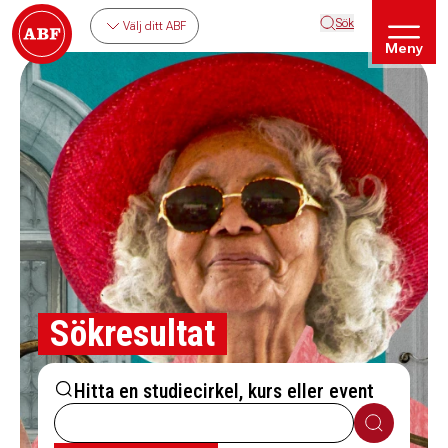
Sök
Välj ditt ABF
Meny
Sökresultat
Hitta en studiecirkel, kurs eller event
Sök