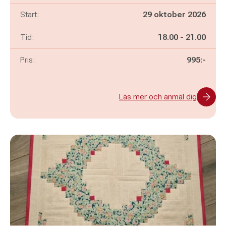
Start:
29 oktober 2026
Pågår mellan
och
Tid:
18.00
-
21.00
Pris:
995:-
Läs mer och anmäl dig