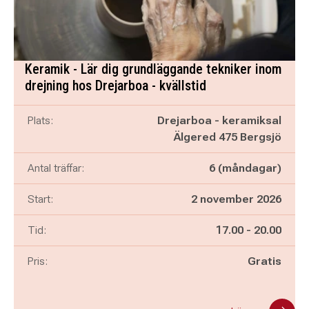
Keramik - Lär dig grundläggande tekniker inom
drejning hos Drejarboa - kvällstid
Plats:
Drejarboa - keramiksal
Älgered 475 Bergsjö
Antal träffar:
6 (måndagar)
Start:
2 november 2026
Pågår mellan
och
Tid:
17.00
-
20.00
Pris:
Gratis