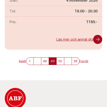
Start:
4 november 2026
Pågår mellan
och
Tid:
18.00
-
20.30
Pris:
1185:-
Läs mer och anmäl dig
1
...
48
49
50
...
58
Bakåt
Framåt