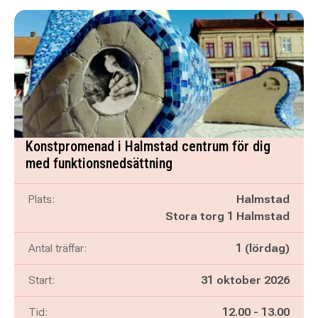
Konstpromenad i Halmstad centrum för dig
med funktionsnedsättning
Plats:
Halmstad
Stora torg 1 Halmstad
Antal träffar:
1 (lördag)
Start:
31 oktober 2026
Pågår mellan
och
Tid:
12.00
-
13.00