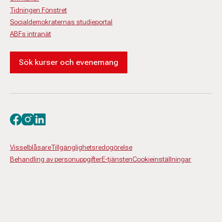
Tidningen Fönstret
Socialdemokraternas studieportal
ABFs intranät
Sök kurser och evenemang
Besök oss på facebook
Besök oss på instagram
Besök oss på linkedin
Visselblåsare
Tillgänglighetsredogörelse
Behandling av personuppgifter
E-tjänsten
Cookieinställningar