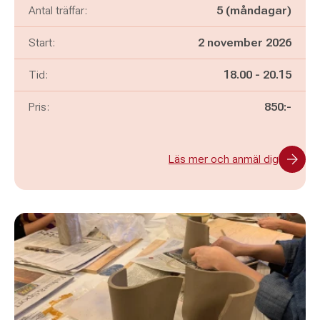
Antal träffar:
5 (måndagar)
Start:
2 november 2026
Pågår mellan
och
Tid:
18.00
-
20.15
Pris:
850:-
Läs mer och anmäl dig