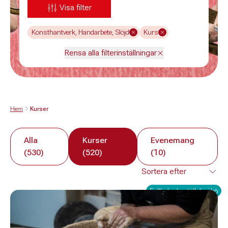
Visa filter
Konsthantverk, Handarbete, Slöjd
Kurs
Rensa alla filterinställningar
Hem
Kurser
Alla
Kurser
Evenemang
(530)
(520)
(10)
Fullbokad - ställ dig i kö