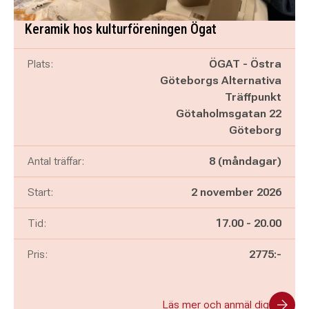
Keramik hos kulturföreningen Ögat
Plats:
ÖGAT - Östra
Göteborgs Alternativa
Träffpunkt
Götaholmsgatan 22
Göteborg
Antal träffar:
8 (måndagar)
Start:
2 november 2026
Pågår mellan
och
Tid:
17.00
-
20.00
Pris:
2775:-
Läs mer och anmäl dig