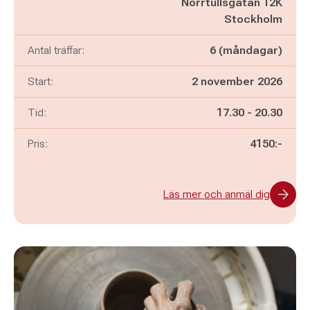
Norrtullsgatan 12K
Stockholm
Antal träffar:
6 (måndagar)
Start:
2 november 2026
Pågår mellan
och
Tid:
17.30
-
20.30
Pris:
4150:-
Läs mer och anmäl dig