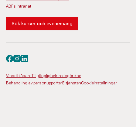
ABFs intranät
Sök kurser och evenemang
Besök oss på facebook
Besök oss på instagram
Besök oss på linkedin
Visselblåsare
Tillgänglighetsredogörelse
Behandling av personuppgifter
E-tjänsten
Cookieinställningar