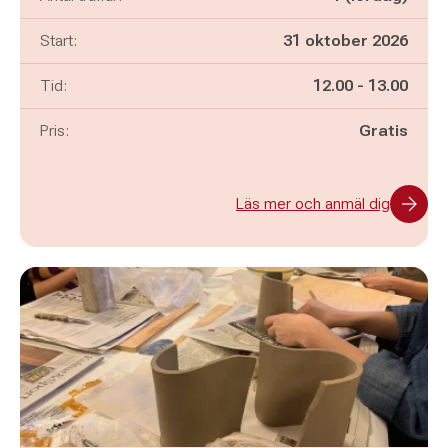
Start:
31 oktober 2026
Pågår mellan
och
Tid:
12.00
-
13.00
Pris:
Gratis
Läs mer och anmäl dig