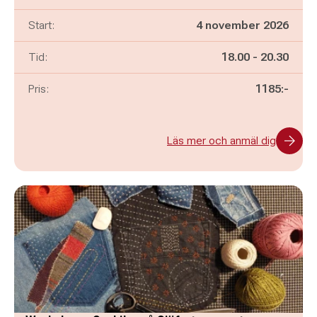
Start:
4 november 2026
Pågår mellan
och
Tid:
18.00
-
20.30
Pris:
1185:-
Läs mer och anmäl dig