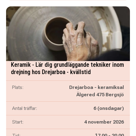
Keramik - Lär dig grundläggande tekniker inom
drejning hos Drejarboa - kvällstid
Plats:
Drejarboa - keramiksal
Älgered 475 Bergsjö
Antal träffar:
6 (onsdagar)
Start:
4 november 2026
Pågår mellan
och
Tid:
17.00
-
20.00