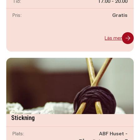
Pågår mellan
och
Tid:
17.00
-
20.00
Pris:
Gratis
Läs mer
Stickning
Plats:
ABF Huset -