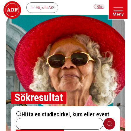
Sök
Välj ditt ABF
Meny
Sökresultat
Hitta en studiecirkel, kurs eller event
Sök