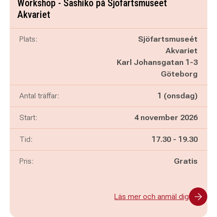
Workshop - Sashiko på Sjöfartsmuseet
Akvariet
Plats:
Sjöfartsmuseét
Akvariet
Karl Johansgatan 1-3
Göteborg
Antal träffar:
1 (onsdag)
Start:
4 november 2026
Pågår mellan
och
Tid:
17.30
-
19.30
Pris:
Gratis
Läs mer och anmäl dig