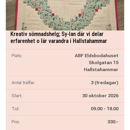
Kreativ sömnadshelg; Sy-lan där vi delar
erfarenhet o lär varandra i Hallstahammar
Plats:
ABF Eldsbodahuset
Skolgatan 15
Hallstahammar
Antal träffar:
3 (fredagar)
Start:
30 oktober 2026
Pågår mellan
och
Tid:
09.00
-
18.00
Pris:
330:-