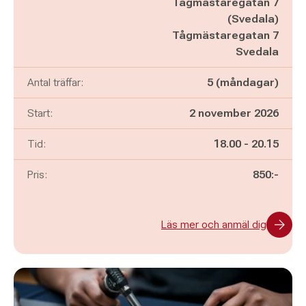
Tågmästaregatan 7
(Svedala)
Tågmästaregatan 7
Svedala
Antal träffar:
5 (måndagar)
Start:
2 november 2026
Pågår mellan
och
Tid:
18.00
-
20.15
Pris:
850:-
Läs mer och anmäl dig