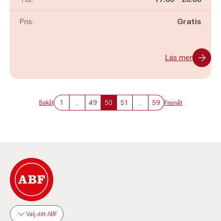
Pris:
Gratis
Läs mer
1
...
49
50
51
...
59
Bakåt
Framåt
Välj ditt ABF