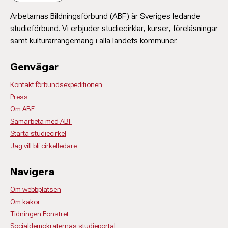
Arbetarnas Bildningsförbund (ABF) är Sveriges ledande
studieförbund. Vi erbjuder studiecirklar, kurser, föreläsningar
samt kulturarrangemang i alla landets kommuner.
Genvägar
Kontakt förbundsexpeditionen
Press
Om ABF
Samarbeta med ABF
Starta studiecirkel
Jag vill bli cirkelledare
Navigera
Om webbplatsen
Om kakor
Tidningen Fönstret
Socialdemokraternas studieportal