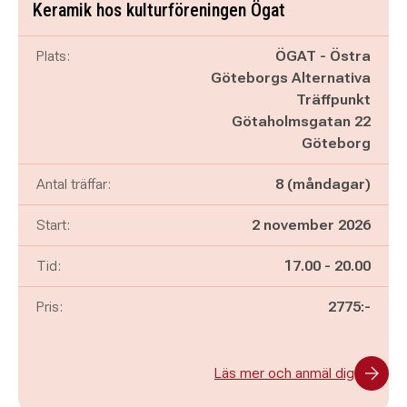
Keramik hos kulturföreningen Ögat
Plats:
ÖGAT - Östra
Göteborgs Alternativa
Träffpunkt
Götaholmsgatan 22
Göteborg
Antal träffar:
8 (måndagar)
Start:
2 november 2026
Pågår mellan
och
Tid:
17.00
-
20.00
Pris:
2775:-
Läs mer och anmäl dig