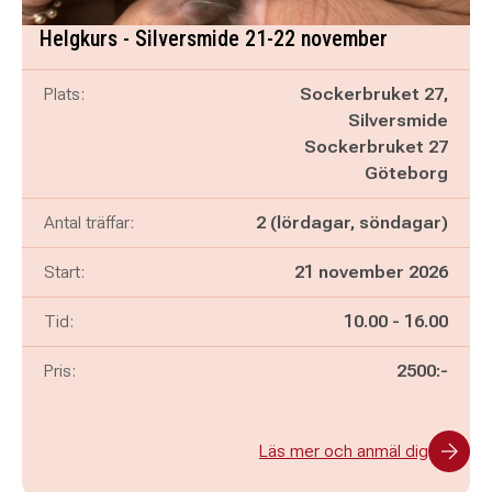
Helgkurs - Silversmide 21-22 november
Plats:
Sockerbruket 27,
Silversmide
Sockerbruket 27
Göteborg
Antal träffar:
2 (lördagar, söndagar)
Start:
21 november 2026
Pågår mellan
och
Tid:
10.00
-
16.00
Pris:
2500:-
Läs mer och anmäl dig