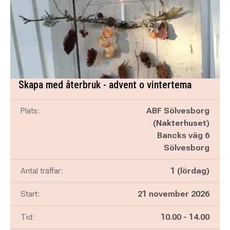
Skapa med återbruk - advent o vintertema
Plats:
ABF Sölvesborg
(Nakterhuset)
Bancks väg 6
Sölvesborg
Antal träffar:
1 (lördag)
Start:
21 november 2026
Pågår mellan
och
Tid:
10.00
-
14.00