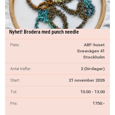
Nyhet! Brodera med punch needle
Plats:
ABF-huset
Sveavägen 41
Stockholm
Antal träffar:
2 (lördagar)
Start:
21 november 2026
Pågår mellan
och
Tid:
10.00
-
13.00
Pris:
1750:-