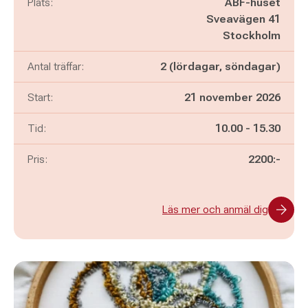
Plats:
ABF-huset
Sveavägen 41
Stockholm
Antal träffar:
2 (lördagar, söndagar)
Start:
21 november 2026
Pågår mellan
och
Tid:
10.00
-
15.30
Pris:
2200:-
Läs mer och anmäl dig