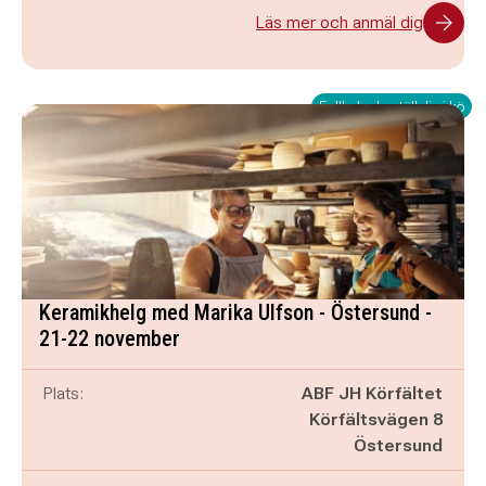
Läs mer och anmäl dig
Fullbokad - ställ dig i kö
Keramikhelg med Marika Ulfson - Östersund -
21-22 november
Plats:
ABF JH Körfältet
Körfältsvägen 8
Östersund