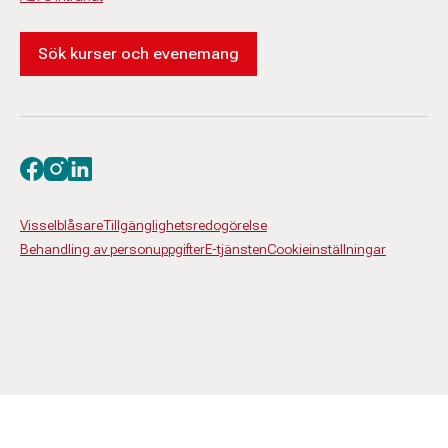
Sök kurser och evenemang
Besök oss på facebook
Besök oss på instagram
Besök oss på linkedin
Visselblåsare
Tillgänglighetsredogörelse
Behandling av personuppgifter
E-tjänsten
Cookieinställningar