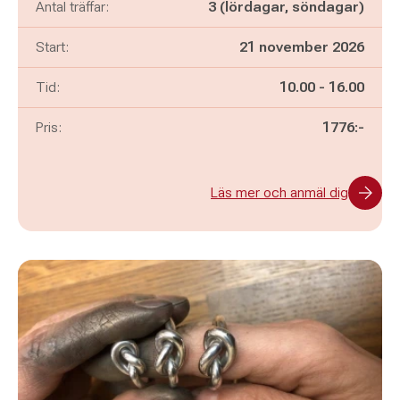
Antal träffar:
3 (lördagar, söndagar)
Start:
21 november 2026
Pågår mellan
och
Tid:
10.00
-
16.00
Pris:
1776:-
Läs mer och anmäl dig