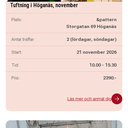
Tuftning i Höganäs, november
Plats:
&pattern
Storgatan 69 Höganäs
Antal träffar:
2 (lördagar, söndagar)
Start:
21 november 2026
Pågår mellan
och
Tid:
10.00
-
15.30
Pris:
2390:-
Läs mer och anmäl dig