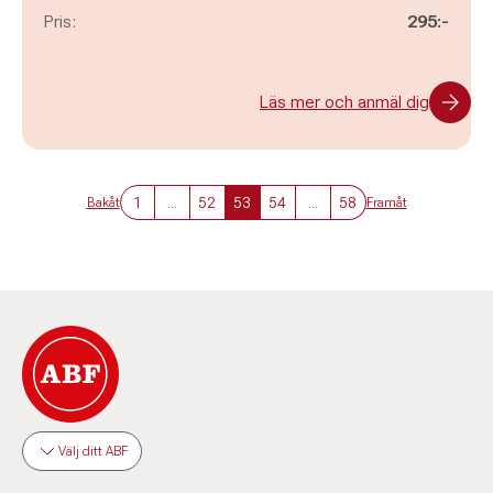
Pris:
295:-
Läs mer och anmäl dig
1
...
52
53
54
...
58
Bakåt
Framåt
Välj ditt ABF