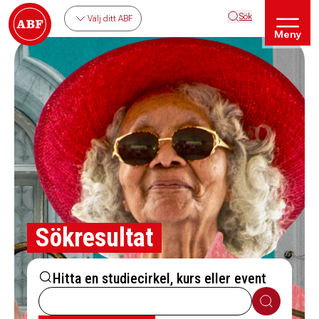
Sök
Välj ditt ABF
Meny
Sökresultat
Hitta en studiecirkel, kurs eller event
Sök