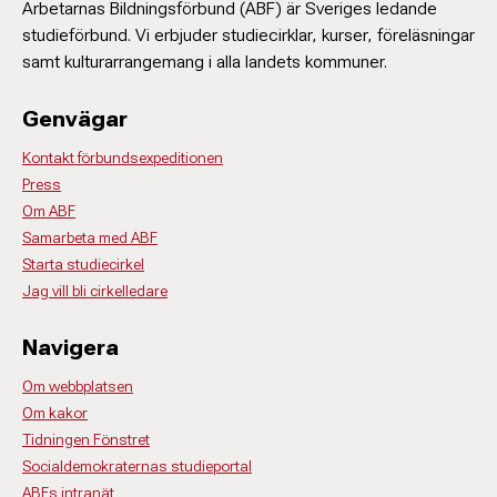
Arbetarnas Bildningsförbund (ABF) är Sveriges ledande
studieförbund. Vi erbjuder studiecirklar, kurser, föreläsningar
samt kulturarrangemang i alla landets kommuner.
Genvägar
Kontakt förbundsexpeditionen
Press
Om ABF
Samarbeta med ABF
Starta studiecirkel
Jag vill bli cirkelledare
Navigera
Om webbplatsen
Om kakor
Tidningen Fönstret
Socialdemokraternas studieportal
ABFs intranät