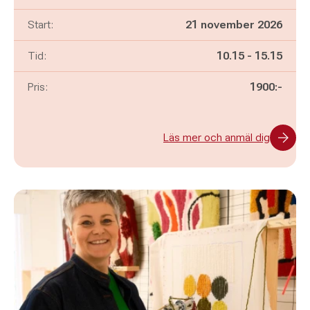
Start:
21 november 2026
Pågår mellan
och
Tid:
10.15
-
15.15
Pris:
1900:-
Läs mer och anmäl dig