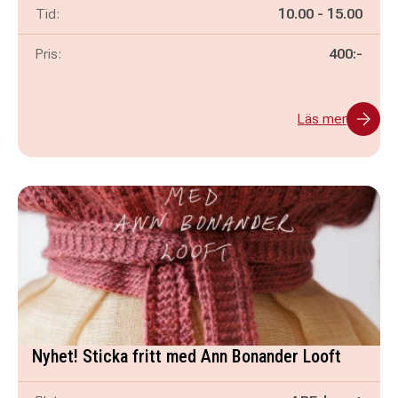
Pågår mellan
och
Tid:
10.00
-
15.00
Pris:
400:-
Läs mer
Nyhet! Sticka fritt med Ann Bonander Looft