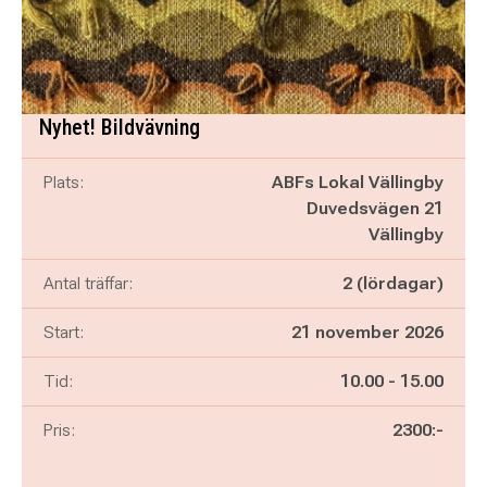
Nyhet! Bildvävning
Plats:
ABFs Lokal Vällingby
Duvedsvägen 21
Vällingby
Antal träffar:
2 (lördagar)
Start:
21 november 2026
Pågår mellan
och
Tid:
10.00
-
15.00
Pris:
2300:-