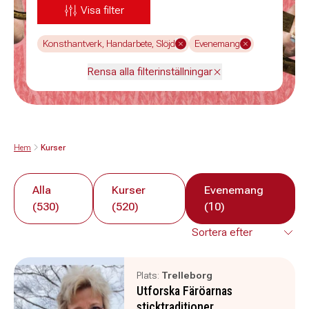
Visa filter
Konsthantverk, Handarbete, Slöjd
Evenemang
Rensa alla filterinställningar
Hem
Kurser
Alla
Kurser
Evenemang
(530)
(520)
(10)
Plats:
Trelleborg
Utforska Färöarnas
sticktraditioner