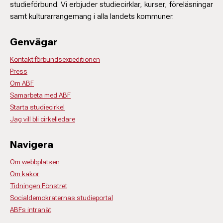
studieförbund. Vi erbjuder studiecirklar, kurser, föreläsningar
samt kulturarrangemang i alla landets kommuner.
Genvägar
Kontakt förbundsexpeditionen
Press
Om ABF
Samarbeta med ABF
Starta studiecirkel
Jag vill bli cirkelledare
Navigera
Om webbplatsen
Om kakor
Tidningen Fönstret
Socialdemokraternas studieportal
ABFs intranät