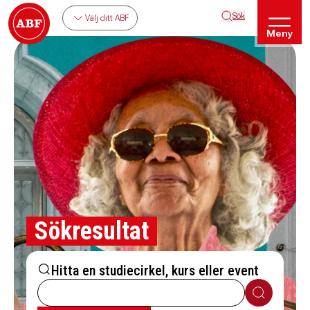
Sök
Välj ditt ABF
Meny
Sökresultat
Hitta en studiecirkel, kurs eller event
Sök