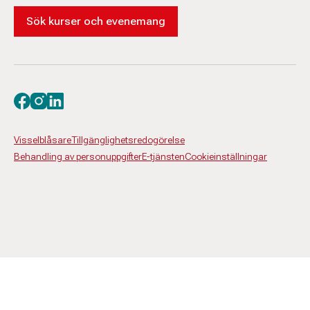
Sök kurser och evenemang
Besök oss på facebook
Besök oss på instagram
Besök oss på linkedin
Visselblåsare
Tillgänglighetsredogörelse
Behandling av personuppgifter
E-tjänsten
Cookieinställningar