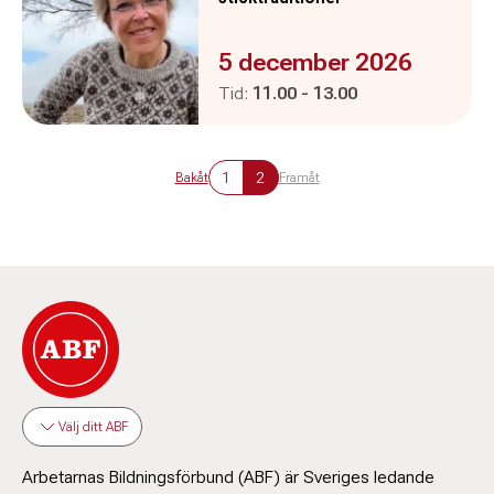
Evenemanget är :
5 december 2026
Pågår mellan
och
Tid:
11.00
-
13.00
1
2
Bakåt
Framåt
Välj ditt ABF
Arbetarnas Bildningsförbund (ABF) är Sveriges ledande