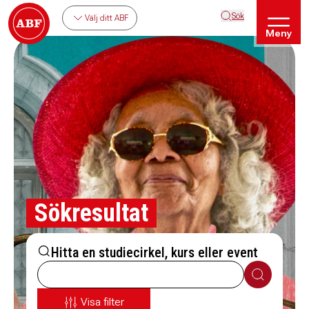
Sök
Välj ditt ABF
Meny
Sökresultat
Hitta en studiecirkel, kurs eller event
Sök
Visa filter