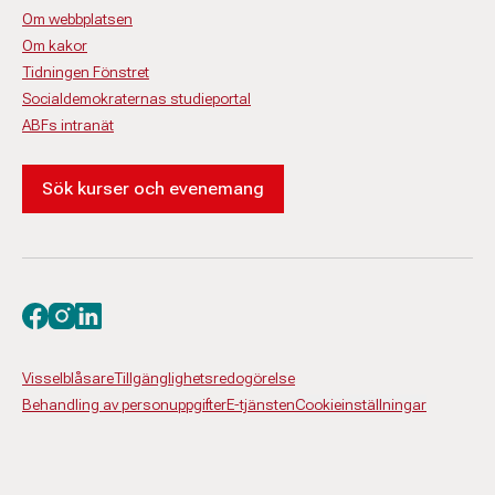
Om webbplatsen
Om kakor
Tidningen Fönstret
Socialdemokraternas studieportal
ABFs intranät
Sök kurser och evenemang
Besök oss på facebook
Besök oss på instagram
Besök oss på linkedin
Visselblåsare
Tillgänglighetsredogörelse
Behandling av personuppgifter
E-tjänsten
Cookieinställningar