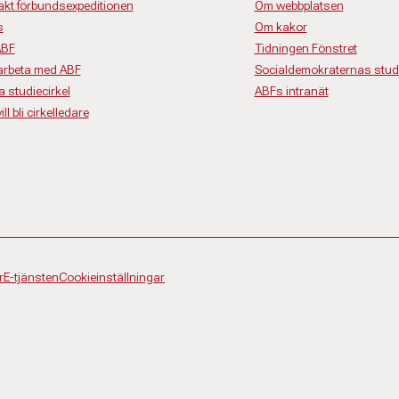
akt förbundsexpeditionen
Om webbplatsen
s
Om kakor
ABF
Tidningen Fönstret
rbeta med ABF
Socialdemokraternas studi
a studiecirkel
ABFs intranät
ll bli cirkelledare
r
E-tjänsten
Cookieinställningar