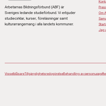
Kont
Arbetarnas Bildningsförbund (ABF) är
Pres
Sveriges ledande studieförbund. Vi erbjuder
Om 
studiecirklar, kurser, föreläsningar samt
Sama
kulturarrangemang i alla landets kommuner.
Start
Jag vi
Visselblåsare
Tillgänglighetsredogörelse
Behandling av personuppgifte