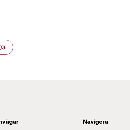
(0)
nvägar
Navigera