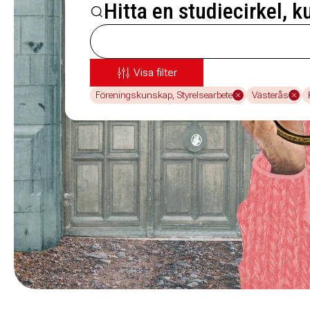
Hitta en studiecirkel, k
Visa filter
Föreningskunskap, Styrelsearbete
Västerås