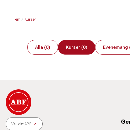
Hem
Kurser
Alla (0)
Kurser (0)
Evenemang 
Ge
Välj ditt ABF