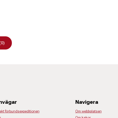
(0)
nvägar
Navigera
akt förbundsexpeditionen
Om webbplatsen
s
Om kakor