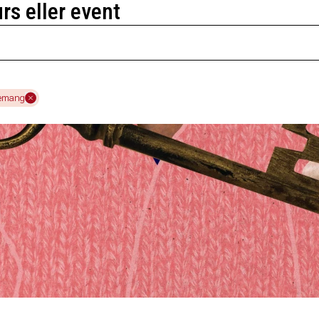
urs eller event
emang