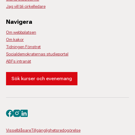
Jag vill bli cirkelledare
Navigera
Om webbplatsen
Om kakor
Tidningen Fönstret
Socialdemokraternas studieportal
ABFs intranät
Sök kurser och evenemang
Besök oss på facebook
Besök oss på instagram
Besök oss på linkedin
Visselblåsare
Tillgänglighetsredogörelse