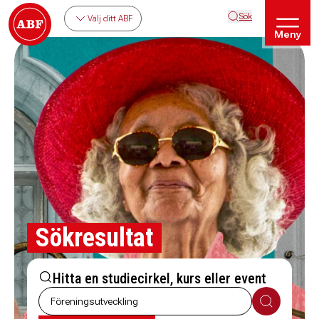
Sök
Välj ditt ABF
Meny
Sökresultat
Hitta en studiecirkel, kurs eller event
Sök