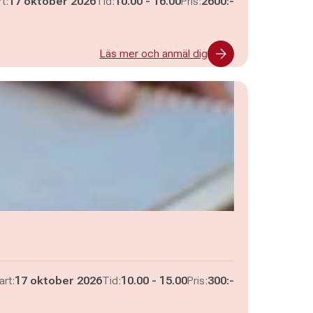
Pågår mellan
och
t:
17 oktober 2026
Tid:
10.00
-
16.00
Pris:
2600:-
Läs mer och anmäl dig
Pågår mellan
och
art:
17 oktober 2026
Tid:
10.00
-
15.00
Pris:
300:-