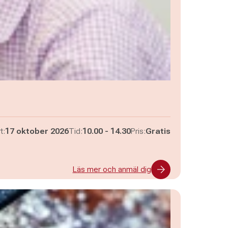
Pågår mellan
och
t:
17 oktober 2026
Tid:
10.00
-
14.30
Pris:
Gratis
Läs mer och anmäl dig