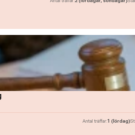
Antal träffar:
2 (lördagar, söndagar)
Star
g
Antal träffar:
1 (lördag)
St