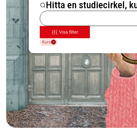
Hitta en studiecirkel, k
Visa filter
Kurs