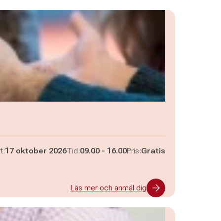
Pågår mellan
och
t:
17 oktober 2026
Tid:
09.00
-
16.00
Pris:
Gratis
Läs mer och anmäl dig