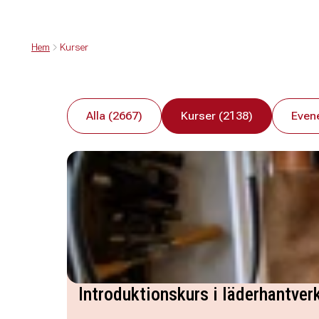
Hem
Kurser
Alla (2667)
Kurser (2138)
Even
Introduktionskurs i läderhantver