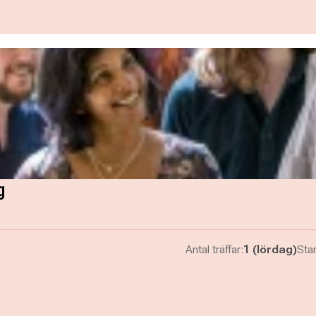
g
Antal träffar:
1 (lördag)
Star