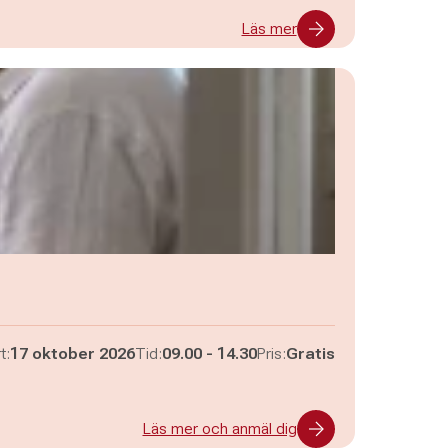
Läs mer
Pågår mellan
och
t:
17 oktober 2026
Tid:
09.00
-
14.30
Pris:
Gratis
Läs mer och anmäl dig