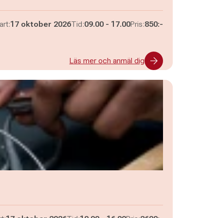
Pågår mellan
och
art:
17 oktober 2026
Tid:
09.00
-
17.00
Pris:
850:-
Läs mer och anmäl dig