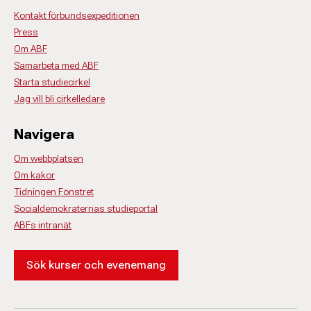
Kontakt förbundsexpeditionen
Press
Om ABF
Samarbeta med ABF
Starta studiecirkel
Jag vill bli cirkelledare
Navigera
Om webbplatsen
Om kakor
Tidningen Fönstret
Socialdemokraternas studieportal
ABFs intranät
Sök kurser och evenemang