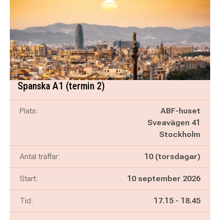
Spanska A1 (termin 2)
Plats:
ABF-huset
Sveavägen 41
Stockholm
Antal träffar:
10 (torsdagar)
Start:
10 september 2026
Pågår mellan
och
Tid:
17.15
-
18.45