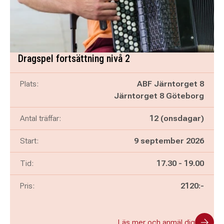
Dragspel fortsättning nivå 2
Plats:
ABF Järntorget 8
Järntorget 8 Göteborg
Antal träffar:
12 (onsdagar)
Start:
9 september 2026
Pågår mellan
och
Tid:
17.30
-
19.00
Pris:
2120:-
Läs mer och anmäl dig