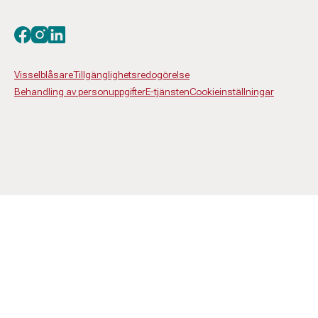
Besök oss på facebook
Besök oss på instagram
Besök oss på linkedin
Visselblåsare
Tillgänglighetsredogörelse
Behandling av personuppgifter
E-tjänsten
Cookieinställningar