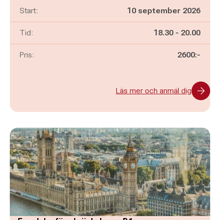
Start:
10 september 2026
Pågår mellan
och
Tid:
18.30
-
20.00
Pris:
2600:-
Läs mer och anmäl dig