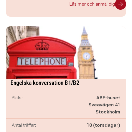
Läs mer och anmäl dig
Engelska konversation B1/B2
Plats:
ABF-huset
Sveavägen 41
Stockholm
Antal träffar:
10 (torsdagar)