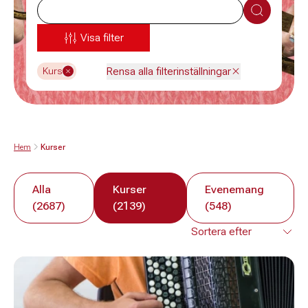
Sök
Visa filter
Rensa alla filterinställningar
Kurs
Hem
Kurser
Alla
Kurser
Evenemang
(2687)
(2139)
(548)