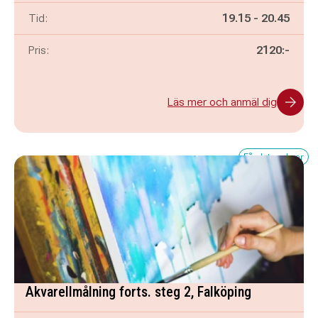
Pågår mellan
och
Tid:
19.15
-
20.45
Pris:
2120:-
Läs mer och anmäl dig
Få platser kvar
Akvarellmålning forts. steg 2, Falköping