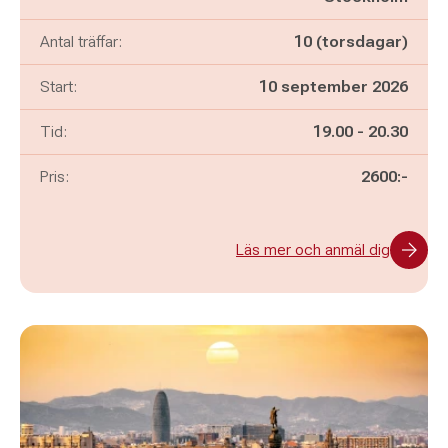
Antal träffar:
10 (torsdagar)
Start:
10 september 2026
Pågår mellan
och
Tid:
19.00
-
20.30
Pris:
2600:-
Läs mer och anmäl dig