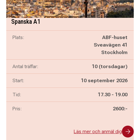
Spanska A1
Plats:
ABF-huset
Sveavägen 41
Stockholm
Antal träffar:
10 (torsdagar)
Start:
10 september 2026
Pågår mellan
och
Tid:
17.30
-
19.00
Pris:
2600:-
Läs mer och anmäl dig