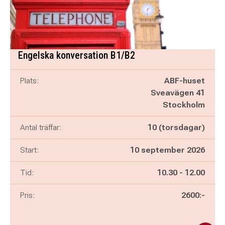
Engelska konversation B1/B2
Plats:
ABF-huset
Sveavägen 41
Stockholm
Antal träffar:
10 (torsdagar)
Start:
10 september 2026
Pågår mellan
och
Tid:
10.30
-
12.00
Pris:
2600:-