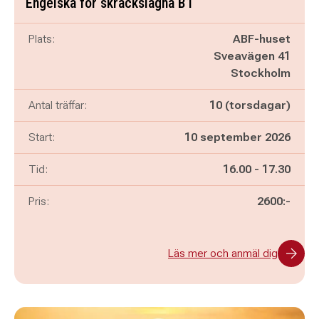
Engelska för skräckslagna B1
Plats:
ABF-huset
Sveavägen 41
Stockholm
Antal träffar:
10 (torsdagar)
Start:
10 september 2026
Pågår mellan
och
Tid:
16.00
-
17.30
Pris:
2600:-
Läs mer och anmäl dig