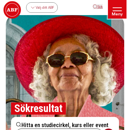
Sök
Välj ditt ABF
Meny
Sökresultat
Hitta en studiecirkel, kurs eller event