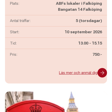
Plats:
ABFs lokaler i Falköping
Bangatan 14 Falköping
Antal träffar:
5 (torsdagar)
Start:
10 september 2026
Pågår mellan
och
Tid:
13.00
-
15.15
Pris:
750:-
Läs mer och anmäl dig