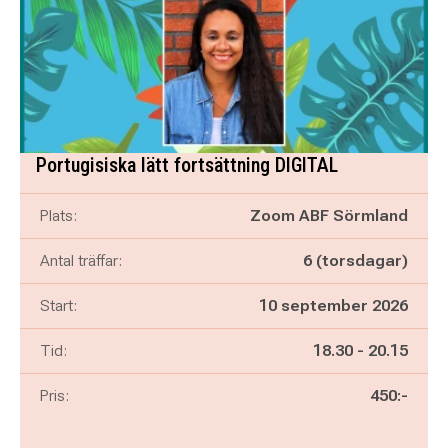
Portugisiska lätt fortsättning DIGITAL
Plats:
Zoom ABF Sörmland
Antal träffar:
6 (torsdagar)
Start:
10 september 2026
Pågår mellan
och
Tid:
18.30
-
20.15
Pris:
450:-