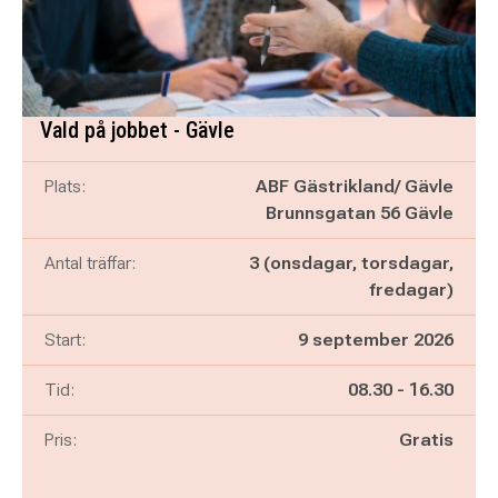
Vald på jobbet - Gävle
Plats:
ABF Gästrikland/ Gävle
Brunnsgatan 56 Gävle
Antal träffar:
3 (onsdagar, torsdagar,
fredagar)
Start:
9 september 2026
Pågår mellan
och
Tid:
08.30
-
16.30
Pris:
Gratis