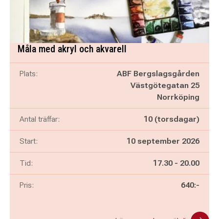
Måla med akryl och akvarell
Plats:
ABF Bergslagsgården
Västgötegatan 25
Norrköping
Antal träffar:
10 (torsdagar)
Start:
10 september 2026
Pågår mellan
och
Tid:
17.30
-
20.00
Pris:
640:-