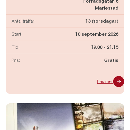
Förrådsgatan 6
Mariestad
Antal träffar:
13 (torsdagar)
Start:
10 september 2026
Pågår mellan
och
Tid:
19.00
-
21.15
Pris:
Gratis
Läs mer