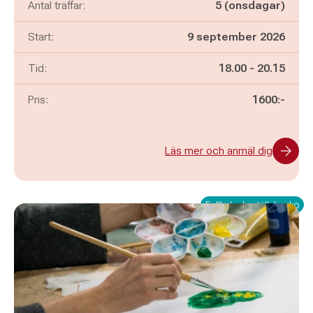
Antal träffar:
5 (onsdagar)
Start:
9 september 2026
Pågår mellan
och
Tid:
18.00
-
20.15
Pris:
1600:-
Läs mer och anmäl dig
Fullbokad - ställ dig i kö