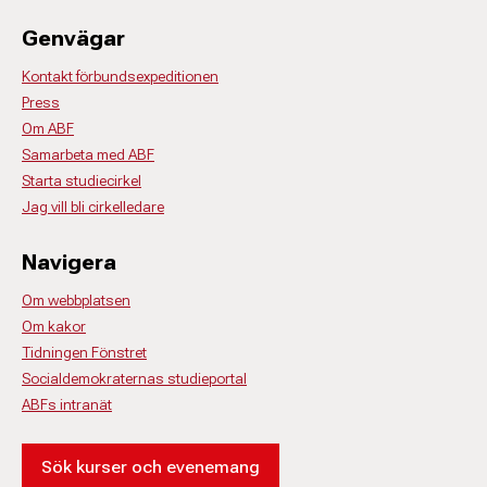
Genvägar
Kontakt förbundsexpeditionen
Press
Om ABF
Samarbeta med ABF
Starta studiecirkel
Jag vill bli cirkelledare
Navigera
Om webbplatsen
Om kakor
Tidningen Fönstret
Socialdemokraternas studieportal
ABFs intranät
Sök kurser och evenemang