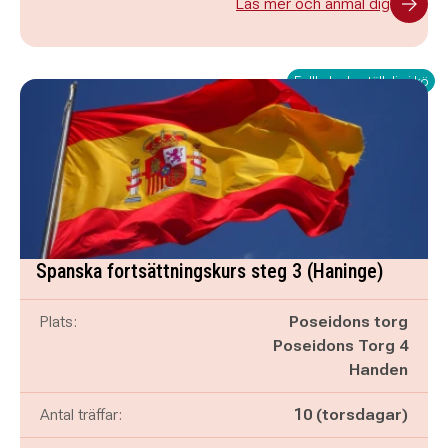
Läs mer och anmäl dig
Fullbokad - ställ dig i kö
Spanska fortsättningskurs steg 3 (Haninge)
Plats:
Poseidons torg
Poseidons Torg 4
Handen
Antal träffar:
10 (torsdagar)