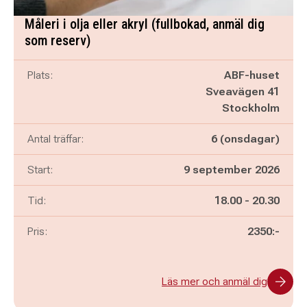
Måleri i olja eller akryl (fullbokad, anmäl dig
som reserv)
Plats:
ABF-huset
Sveavägen 41
Stockholm
Antal träffar:
6 (onsdagar)
Start:
9 september 2026
Pågår mellan
och
Tid:
18.00
-
20.30
Pris:
2350:-
Läs mer och anmäl dig