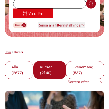
Sök
Visa filter
Rensa alla filterinställningar
Kurs
Hem
Kurser
Alla
Kurser
Evenemang
(2677)
(2140)
(537)