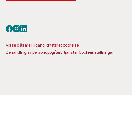
Besök oss på facebook
Besök oss på instagram
Besök oss på linkedin
Visselblåsare
Tillgänglighetsredogörelse
Behandling av personuppgifter
E-tjänsten
Cookieinställningar