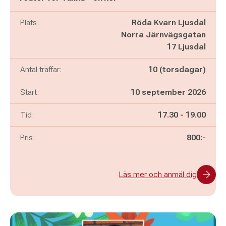
Plats:
Röda Kvarn Ljusdal
Norra Järnvägsgatan
17 Ljusdal
Antal träffar:
10 (torsdagar)
Start:
10 september 2026
Pågår mellan
och
Tid:
17.30
-
19.00
Pris:
800:-
Läs mer och anmäl dig