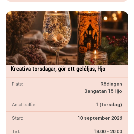
Kreativa torsdagar, gör ett geléljus, Hjo
Plats:
Rödingen
Bangatan 15 Hjo
Antal träffar:
1 (torsdag)
Start:
10 september 2026
Pågår mellan
och
Tid:
18.00
-
20.00