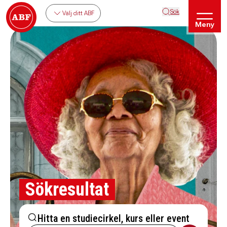
Sök
Välj ditt ABF
Meny
Sökresultat
Hitta en studiecirkel, kurs eller event