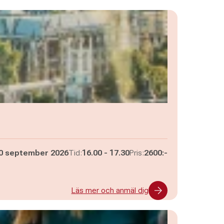
Pågår mellan
och
0 september 2026
Tid:
16.00
-
17.30
Pris:
2600:-
Läs mer och anmäl dig