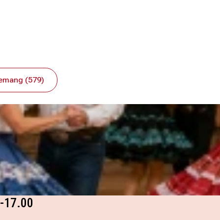
emang (579)
5-17.00