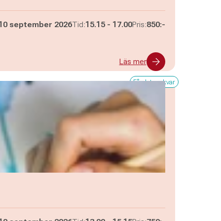
Pågår mellan
och
10 september 2026
Tid:
15.15
-
17.00
Pris:
850:-
Läs mer
Få platser kvar