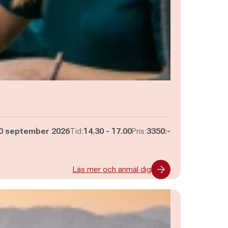
Pågår mellan
och
0 september 2026
Tid:
14.30
-
17.00
Pris:
3350:-
Läs mer och anmäl dig