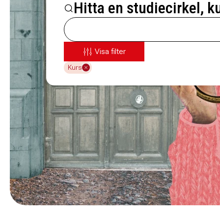
Hitta en studiecirkel, k
Visa filter
Kurs