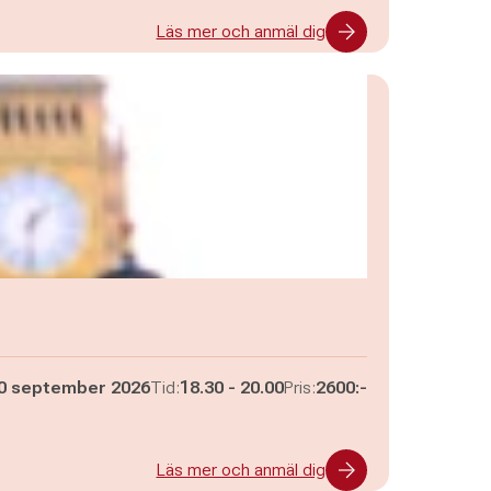
Läs mer och anmäl dig
Pågår mellan
och
0 september 2026
Tid:
18.30
-
20.00
Pris:
2600:-
Läs mer och anmäl dig