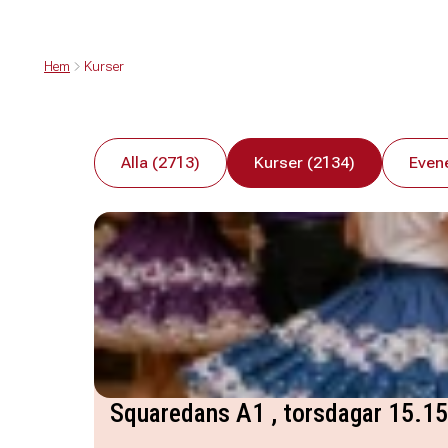
Hem
Kurser
Alla (2713)
Kurser (2134)
Even
Squaredans A1 , torsdagar 15.1