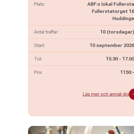
Plats:
ABF:s lokal Fullerst
Fullerstatorget 1
Hudding
Antal träffar:
10 (torsdagar
Start:
10 september 202
Pågår mella
och
Tid:
15.30
-
17.0
Pris:
1150:
Läs mer och anmäl dig