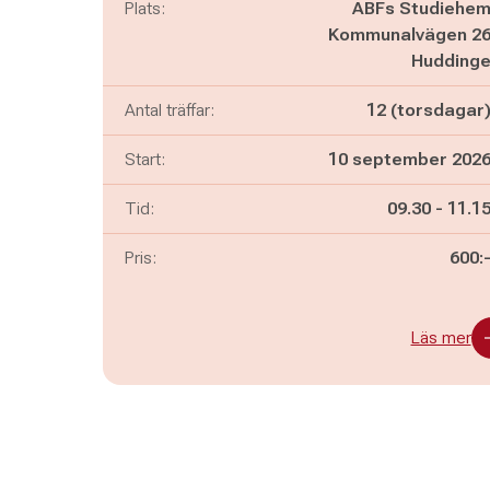
Plats:
ABFs Studiehe
Kommunalvägen 2
Hudding
Antal träffar:
12 (torsdagar
Start:
10 september 202
Pågår mella
och
Tid:
09.30
-
11.1
Pris:
600:
Läs mer