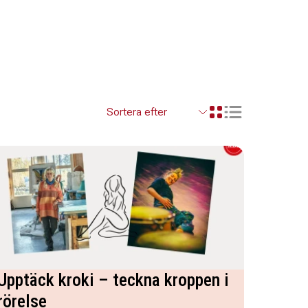
Visa resultaten so
Visa resultaten i ett r
Upptäck kroki – teckna kroppen i
rörelse