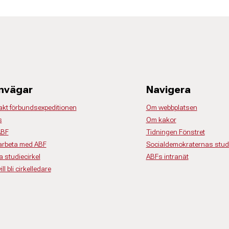
nvägar
Navigera
akt förbundsexpeditionen
Om webbplatsen
s
Om kakor
ABF
Tidningen Fönstret
rbeta med ABF
Socialdemokraternas studi
a studiecirkel
ABFs intranät
ll bli cirkelledare