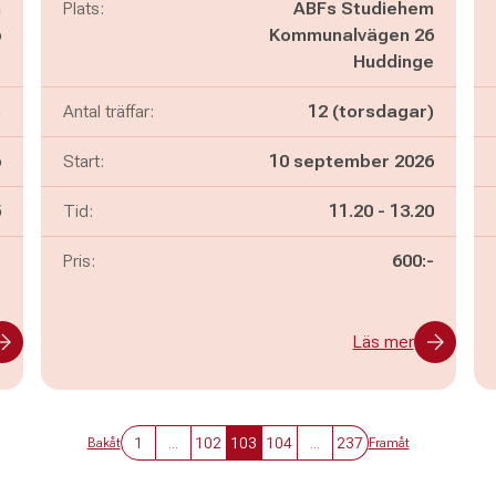
m
Plats:
ABFs Studiehem
6
Kommunalvägen 26
e
Huddinge
)
Antal träffar:
12 (torsdagar)
6
Start:
10 september 2026
n
Pågår mellan
och
5
Tid:
11.20
-
13.20
-
Pris:
600:-
Läs mer
1
...
102
103
104
...
237
Bakåt
Framåt