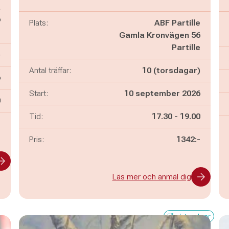
a
6
Plats:
ABF Partille
e
Gamla Kronvägen 56
Partille
)
Antal träffar:
10 (torsdagar)
6
Start:
10 september 2026
n
0
Pågår mellan
och
Tid:
17.30
-
19.00
-
Pris:
1342:-
Läs mer och anmäl dig
Få platser kvar