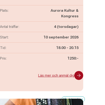
Plats:
Aurora Kultur &
Kongress
Antal träffar:
4 (torsdagar)
Start:
10 september 2026
Pågår mellan
och
Tid:
18.00
-
20.15
Pris:
1250:-
Läs mer och anmäl dig
Få platser kvar