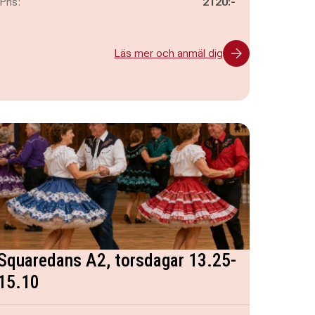
Pris:
2120:-
Läs mer och anmäl dig
Squaredans A2, torsdagar 13.25-
15.10