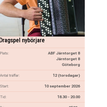
Dragspel nybörjare
Plats:
ABF Järntorget 8
Järntorget 8
Göteborg
Antal träffar:
12 (torsdagar)
Start:
10 september 2026
Pågår mellan
och
Tid:
18.30
-
20.00