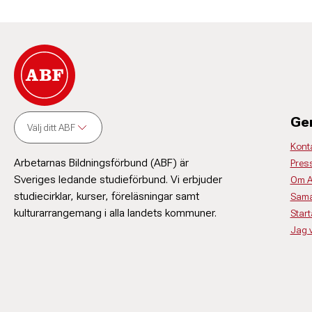
Ge
Välj ditt ABF
Kont
Arbetarnas Bildningsförbund (ABF) är
Pres
Sveriges ledande studieförbund. Vi erbjuder
Om 
studiecirklar, kurser, föreläsningar samt
Sama
kulturarrangemang i alla landets kommuner.
Start
Jag vi