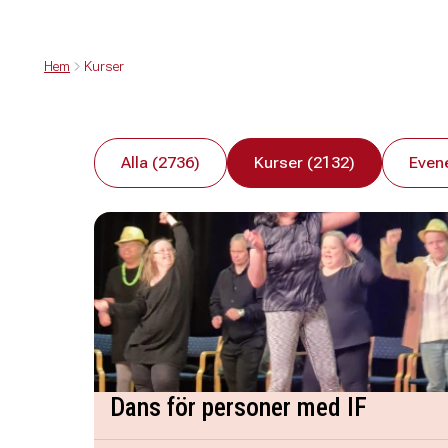
Hem
Kurser
Alla (2736)
Kurser (2132)
Even
Dans för personer med IF