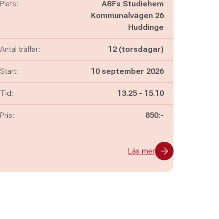
Plats:
ABFs Studiehem
Kommunalvägen 26
Huddinge
Antal träffar:
12 (torsdagar)
Start:
10 september 2026
Pågår mellan
och
Tid:
13.25
-
15.10
Pris:
850:-
Läs mer