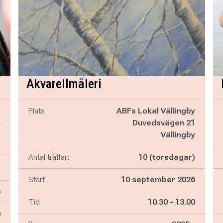
Akvarellmåleri
e
Plats:
ABFs Lokal Vällingby
n
Duvedsvägen 21
n
Vällingby
e
Antal träffar:
10 (torsdagar)
)
Start:
10 september 2026
6
Pågår mellan
och
Tid:
10.30
-
13.00
n
0