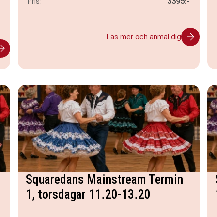
Pris:
3395:-
-
Läs mer och anmäl dig
Squaredans Mainstream Termin
1, torsdagar 11.20-13.20