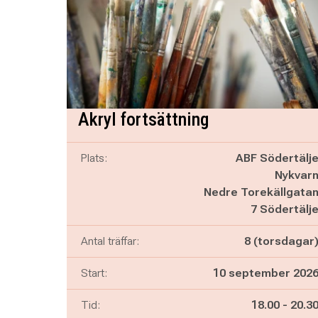
Akryl fortsättning
Plats:
ABF Södertälj
Nykvar
Nedre Torekällgata
7 Södertälj
Antal träffar:
8 (torsdagar
Start:
10 september 202
Pågår mella
och
Tid:
18.00
-
20.3