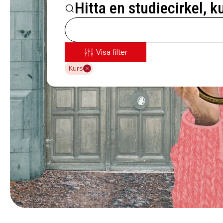
Hitta en studiecirkel, k
Visa filter
Kurs